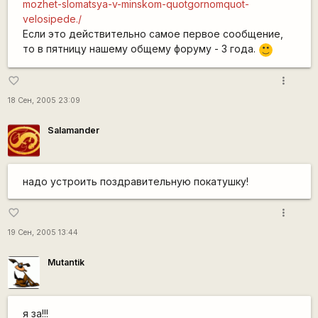
mozhet-slomatsya-v-minskom-quotgornomquot-
velosipede./
Если это действительно самое первое сообщение,
то в пятницу нашему общему форуму - 3 года.
:)
more_vert
favorite_border
18 Сен, 2005 23:09
Salamander
надо устроить поздравительную покатушку!
more_vert
favorite_border
19 Сен, 2005 13:44
Mutantik
я за!!!