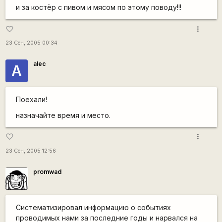
и за костёр с пивом и мясом по этому поводу!!!
more_vert
favorite_border
23 Сен, 2005 00:34
alec
А
Поехали!
назначайте время и место.
more_vert
favorite_border
23 Сен, 2005 12:56
promwad
Систематизировал информацию о событиях
проводимых нами за последние годы и нарвался на