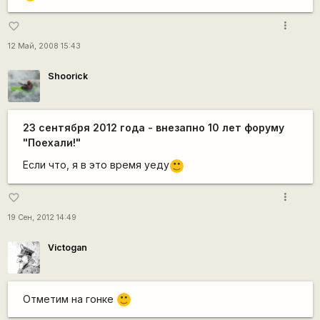
more_vert
favorite_border
12 Май, 2008 15:43
Shoorick
23 сентября 2012 года - внезапно 10 лет форуму
"Поехали!"
Если что, я в это время уеду
:)
more_vert
favorite_border
19 Сен, 2012 14:49
Victogan
Отметим на гонке
:)