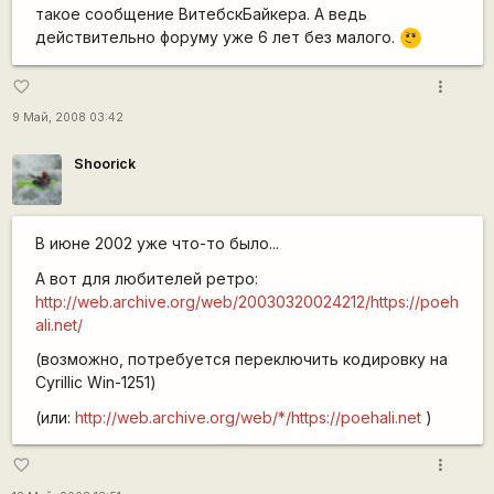
такое сообщение ВитебскБайкера. А ведь
\m
действительно форуму уже 6 лет без малого.
/
more_vert
favorite_border
9 Май, 2008 03:42
Shoorick
В июне 2002 уже что-то было...
А вот для любителей ретро:
http://web.archive.org/web/20030320024212/https://poeh
ali.net/
(возможно, потребуется переключить кодировку на
Cyrillic Win-1251)
(или:
http://web.archive.org/web/*/https://poehali.net
)
more_vert
favorite_border