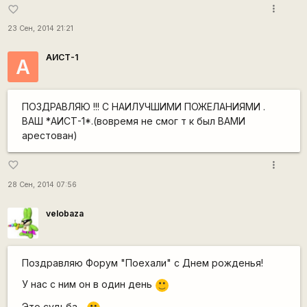
more_vert
favorite_border
23 Сен, 2014 21:21
АИСТ-1
А
ПОЗДРАВЛЯЮ !!! С НАИЛУЧШИМИ ПОЖЕЛАНИЯМИ .
ВАШ *АИСТ-1*.(вовремя не смог т к был ВАМИ
арестован)
more_vert
favorite_border
28 Сен, 2014 07:56
velobaza
Поздравляю Форум "Поехали" с Днем рожденья!
У нас с ним он в один день
:)
Это судьба...