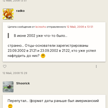
12 Май, 2008 13:51
radko
Цитата сообщения от
kciroohs
отправленного
12 Май, 2008 в 13:51
В июне 2002 уже что-то было...
странно... Отцы-основатели зарегистрированы
23.09.2002 в 21:21 и 23.09.2002 в 21:22, кто уже успел
нафлудить до них?
:o
more_vert
favorite_border
12 Май, 2008 15:29
Shoorick
Перепутал... (формат даты раньше был американский
:)