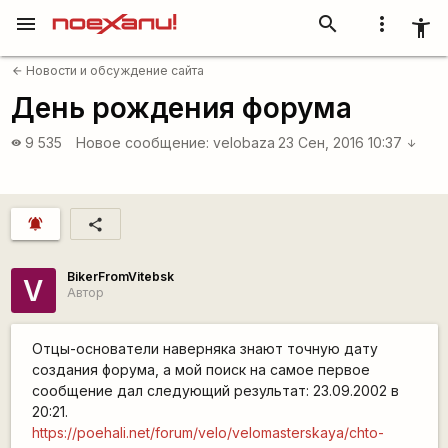
menu
search
more_vert
accessibility_new
Новости и обсуждение сайта
arrow_back
День рождения форума
9 535
Новое сообщение:
velobaza
23 Сен, 2016 10:37
visibility
arrow_downward
notifications_active
share
BikerFromVitebsk
V
Автор
Отцы-основатели наверняка знают точную дату
создания форума, а мой поиск на самое первое
сообщение дал следующий результат: 23.09.2002 в
20:21.
https://poehali.net/forum/velo/velomasterskaya/chto-