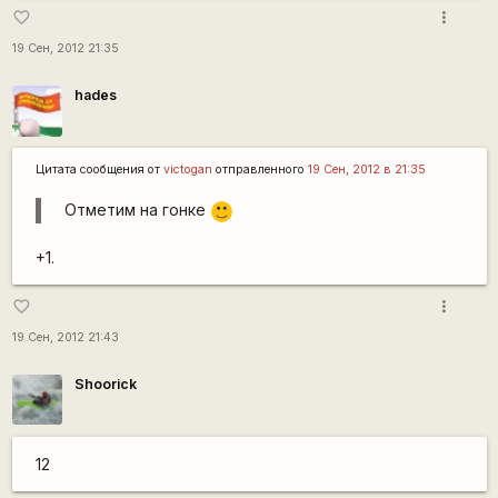
more_vert
favorite_border
19 Сен, 2012 21:35
hades
Цитата сообщения от
victogan
отправленного
19 Сен, 2012 в 21:35
Отметим на гонке
:)
+1.
more_vert
favorite_border
19 Сен, 2012 21:43
Shoorick
12