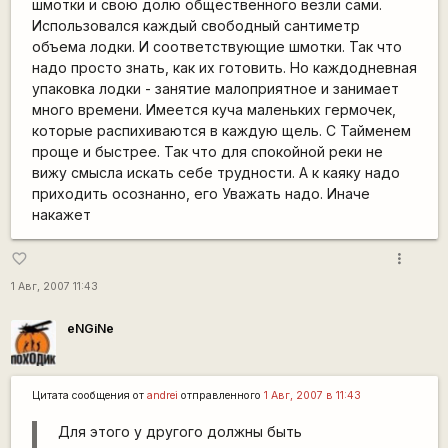
шмотки и свою долю общественного везли сами.
Использовался каждый свободный сантиметр
объема лодки. И соответствующие шмотки. Так что
надо просто знать, как их готовить. Но каждодневная
упаковка лодки - занятие малоприятное и занимает
много времени. Имеется куча маленьких гермочек,
которые распихиваются в каждую щель. С Тайменем
проще и быстрее. Так что для спокойной реки не
вижу смысла искать себе трудности. А к каяку надо
приходить осознанно, его Уважать надо. Иначе
накажет
more_vert
favorite_border
1 Авг, 2007 11:43
eNGiNe
Цитата сообщения от
andrei
отправленного
1 Авг, 2007 в 11:43
Для этого у другого должны быть