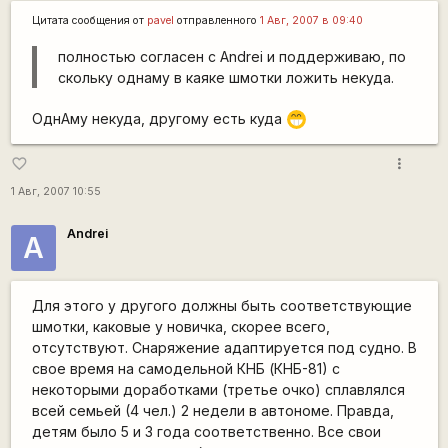
Цитата сообщения от
pavel
отправленного
1 Авг, 2007 в 09:40
полностью согласен с Andrei и поддерживаю, по
скольку однаму в каяке шмотки ложить некуда.
ОднАму некуда, другому есть куда
;D
more_vert
favorite_border
1 Авг, 2007 10:55
Andrei
A
Для этого у другого должны быть соответствующие
шмотки, каковые у новичка, скорее всего,
отсутствуют. Снаряжение адаптируется под судно. В
свое время на самодельной КНБ (КНБ-81) с
некоторыми доработками (третье очко) сплавлялся
всей семьей (4 чел.) 2 недели в автономе. Правда,
детям было 5 и 3 года соответственно. Все свои