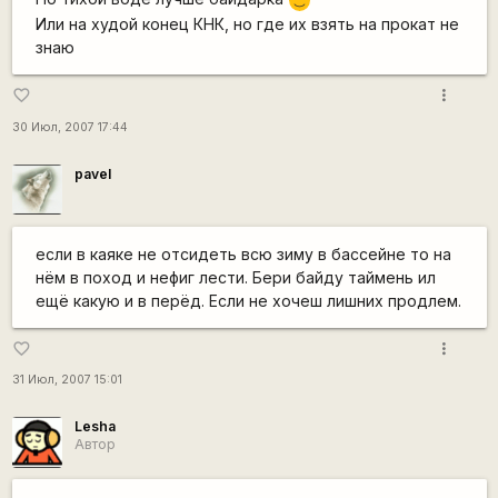
:)
Или на худой конец КНК, но где их взять на прокат не
знаю
more_vert
favorite_border
30 Июл, 2007 17:44
pavel
если в каяке не отсидеть всю зиму в бассейне то на
нём в поход и нефиг лести. Бери байду таймень ил
ещё какую и в перёд. Если не хочеш лишних продлем.
more_vert
favorite_border
31 Июл, 2007 15:01
Lesha
Автор