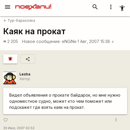
menu
search
more_vert
accessibility_new
Тур-барахолка
arrow_back
Каяк на прокат
2 205
Новое сообщение:
eNGiNe
1 Авг, 2007 15:38
visibility
arrow_downward
notifications_active
share
Lesha
Автор
Видел объявления о прокате байдарок, но мне нужно
одноместное судно, может кто чем поможет или
подскажет где взять каяк на прокат.
more_vert
favorite_border
30 Июл, 2007 02:52