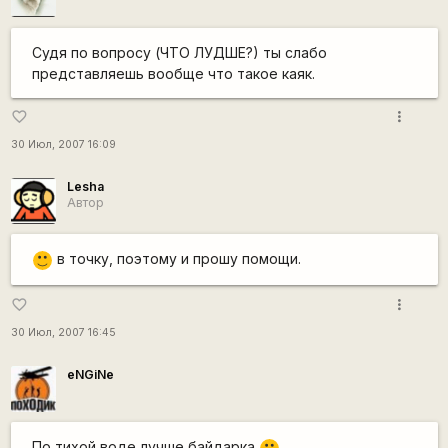
Судя по вопросу (ЧТО ЛУДШЕ?) ты слабо
представляешь вообще что такое каяк.
more_vert
favorite_border
30 Июл, 2007 16:09
Lesha
Автор
в точку, поэтому и прошу помощи.
:)
more_vert
favorite_border
30 Июл, 2007 16:45
eNGiNe
По тихой воде лучше байдарка