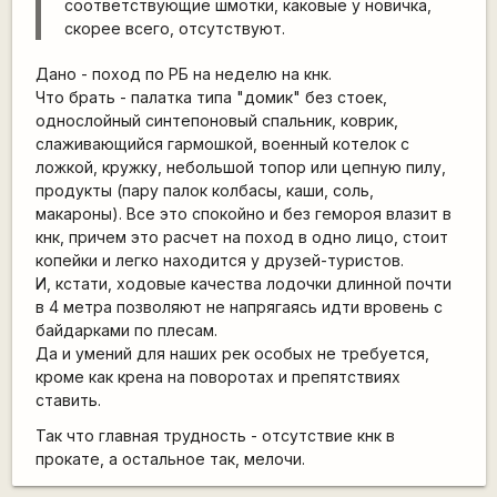
соответствующие шмотки, каковые у новичка,
скорее всего, отсутствуют.
Дано - поход по РБ на неделю на кнк.
Что брать - палатка типа "домик" без стоек,
однослойный синтепоновый спальник, коврик,
слаживающийся гармошкой, военный котелок с
ложкой, кружку, небольшой топор или цепную пилу,
продукты (пару палок колбасы, каши, соль,
макароны). Все это спокойно и без гемороя влазит в
кнк, причем это расчет на поход в одно лицо, стоит
копейки и легко находится у друзей-туристов.
И, кстати, ходовые качества лодочки длинной почти
в 4 метра позволяют не напрягаясь идти вровень с
байдарками по плесам.
Да и умений для наших рек особых не требуется,
кроме как крена на поворотах и препятствиях
ставить.
Так что главная трудность - отсутствие кнк в
прокате, а остальное так, мелочи.