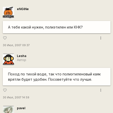
eNGiNe
А тебе какой нужен, полиэтилен или КНК?
more_vert
favorite_border
30 Июл, 2007 09:37
Lesha
Автор
Поход по тихой воде, так что полиэтиленовый каяк
врятли будет удобен. Посоветуйте что лучше.
more_vert
favorite_border
30 Июл, 2007 14:59
pavel