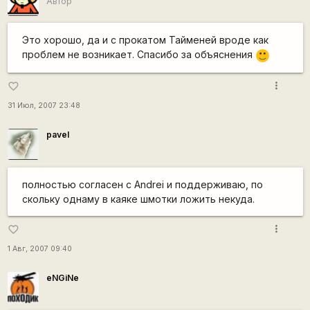
Автор
Это хорошо, да и с прокатом Тайменей вроде как
проблем не возникает. Спасибо за объяснения
:)
more_vert
favorite_border
31 Июл, 2007 23:48
pavel
полностью согласен с Andrei и поддерживаю, по
скольку однаму в каяке шмотки ложить некуда.
more_vert
favorite_border
1 Авг, 2007 09:40
eNGiNe