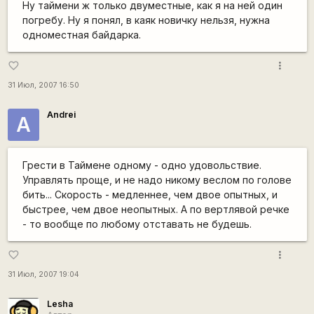
Ну таймени ж только двуместные, как я на ней один
погребу. Ну я понял, в каяк новичку нельзя, нужна
одноместная байдарка.
more_vert
favorite_border
31 Июл, 2007 16:50
Andrei
A
Грести в Таймене одному - одно удовольствие.
Управлять проще, и не надо никому веслом по голове
бить... Скорость - медленнее, чем двое опытных, и
быстрее, чем двое неопытных. А по вертлявой речке
- то вообще по любому отставать не будешь.
more_vert
favorite_border
31 Июл, 2007 19:04
Lesha