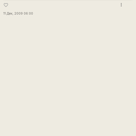
more_vert
favorite_border
11 Дек, 2009 06:00