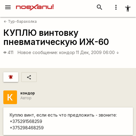
menu
search
more_vert
accessibility_new
Тур-барахолка
arrow_back
КУПЛЮ винтовку
пневматическую ИЖ-60
411
Новое сообщение:
кондор
11 Дек, 2009 06:00
visibility
arrow_downward
notifications_active
share
кондор
К
Автор
Куплю винт, если есть что предложить - звоните:
+375291568259
+375298468259