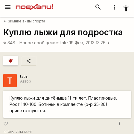
menu
search
more_vert
accessibility_new
Зимние виды спорта
arrow_back
Куплю лыжи для подростка
348
Новое сообщение:
tatiz
19 Фев, 2013 13:26
visibility
arrow_downward
notifications_active
share
tatiz
T
Автор
Куплю лыжи для дитёныша 11-ти лет. Пластиковые.
Рост 140-160. Ботинки в комплекте (р-р 35-36)
приветствуются.
more_vert
favorite_border
19 Фев, 2013 13:26