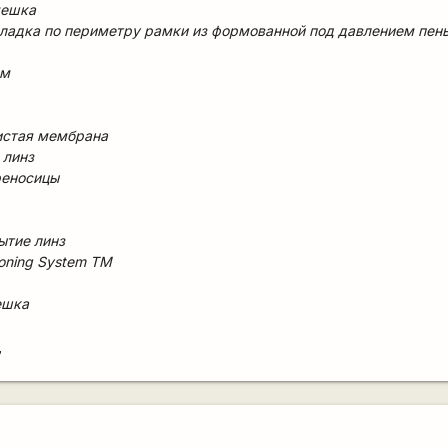
мешка
кладка по периметру рамки из формованной под давлением пены
ом
истая мембрана
 линз
реносицы
ытие линз
tioning System TM
ешка
7