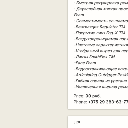
· Быстрая регулировка ре
· Двухслойная мягкая про
Foam
· Совместимость со шлем
-Вентиляция Regulator TM
-Покрытие линз Fog-X TM
-Воздухопроницаемая пор
-Цветовые характеристики
-V-образный вырез для пе
-Линзы SmithFlex TM
-Face Foam
-Водоотталкивающее покр
-Articulating Outrigger Posi
-Гибкая оправа из уретана
-Увеличенная ширина рем
Price:
90 руб.
Phone:
+375 29 383-63-7
UP!