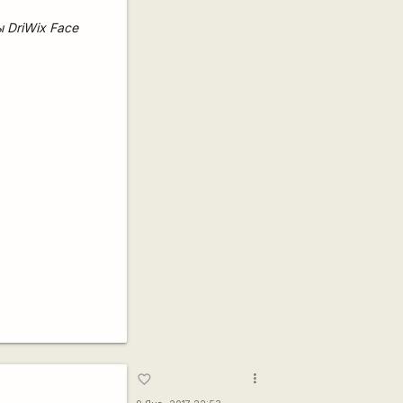
 DriWix Face
more_vert
favorite_border