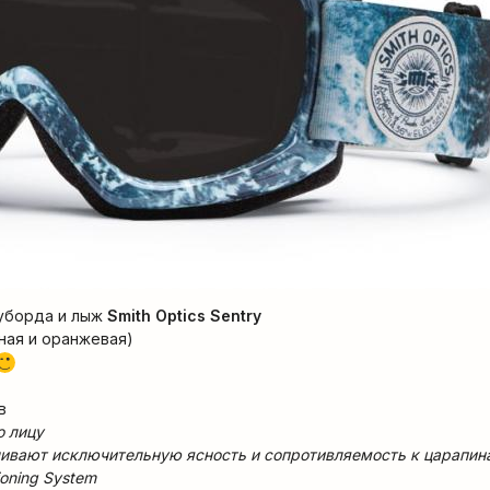
оуборда и лыж
Smith Optics Sentry
ная и оранжевая)
;)
в
о лицу
ечивают исключительную ясность и сопротивляемость к царапин
tioning System