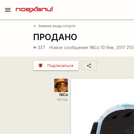
menu
Зимние виды спорта
arrow_back
ПРОДАНО
337
Новое сообщение:
NICo
10 Янв, 2017 21:
visibility
notifications_active
share
Подписаться
NICo
Автор