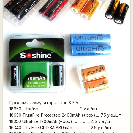
Продам аккумуляторы li-ion 3.7 V:
18650 Ultrafire ..............................................3 у.е./шт
18650 TrustFire Protected 2400mAh (+box)......7.5 у.е./шт
18350 UltraFire 1200mAh (+box) ....................4.5 у.е./шт
16340 UltraFire CR123A 880mAh.....................2.5 у.е./шт