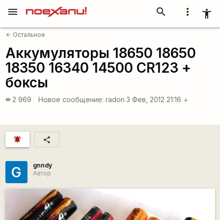
menu
search
more_vert
accessibility_new
Остальное
arrow_back
Аккумуляторы 18650 18650
18350 16340 14500 CR123 +
боксы
2 969
Новое сообщение:
radon
3 Фев, 2012 21:16
visibility
arrow_downward
notifications_active
share
gnndy
G
Автор