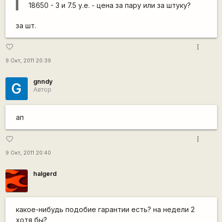
18650 - 3 и 7.5 у.е. - цена за пару или за штуку?
за шт.
more_vert
favorite_border
9 Окт, 2011 20:39
gnndy
G
Автор
ап
more_vert
favorite_border
9 Окт, 2011 20:40
halgerd
какое-нибудь подобие гарантии есть? на недели 2
хотя бы?