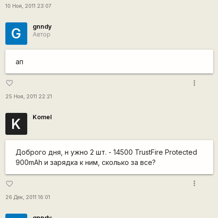
10 Ноя, 2011 23:07
gnndy
G
Автор
ап
more_vert
favorite_border
25 Ноя, 2011 22:21
Komel
K
Доброго дня, н ужно 2 шт. - 14500 TrustFire Protected
900mAh и зарядка к ним, сколько за все?
more_vert
favorite_border
26 Дек, 2011 16:01
gnndy