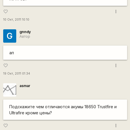
more_vert
favorite_border
10 Окт, 2011 10:10
gnndy
G
Автор
ап
more_vert
favorite_border
19 Окт, 2011 01:34
asmar
Подскажите чем отличаются акумы 18650 Trustfire и
Ultrafire кроме цены?
more_vert
favorite_border