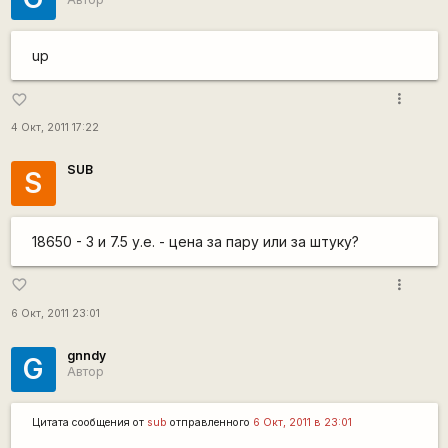
up
more_vert
favorite_border
4 Окт, 2011 17:22
SUB
S
18650 - 3 и 7.5 у.е. - цена за пару или за штуку?
more_vert
favorite_border
6 Окт, 2011 23:01
gnndy
G
Автор
Цитата сообщения от
sub
отправленного
6 Окт, 2011 в 23:01