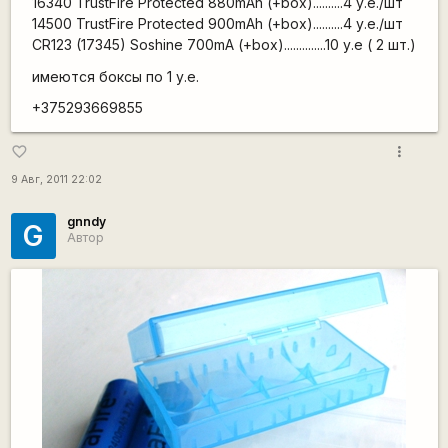
16340 TrustFire Protected 880mAh (+box)..........4 у.е./шт
14500 TrustFire Protected 900mAh (+box)..........4 у.е./шт
CR123 (17345) Soshine 700mA (+box)..............10 у.е ( 2 шт.)
имеются боксы по 1 у.е.
+375293669855
more_vert
favorite_border
9 Авг, 2011 22:02
gnndy
G
Автор