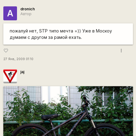
dronich
А
Автор
пожалуй нет, STP типо мечта =)) Уже в Москоу
думаем с другом за рамой ехать.
more_vert
favorite_border
27 Янв, 2009 01:10
jaj