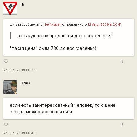
jaj
Цитата сообщения от
ben\-laden
отправленного
12 Апр, 2009 в 20:41
за такую цену продаётся до восскресенья!
"такая цена" была 730 до воскресенья)
more_vert
favorite_border
27 Янв, 2009 00:33
DraG
если есть заинтересованный человек, то о цене
всегда можно договариться
more_vert
favorite_border
27 Янв, 2009 00:45