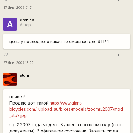
27 Янв, 2009 01:31
dronich
А
Автор
цена у последнего какая то смешная для STP 1
more_vert
favorite_border
27 Янв, 2009 13:22
sturm
привет!
Продаю вот такой
http://www.giant-
bicycles.com/_upload_au/bikes/models/zooms/2007/mod
_stp2.jpg
stp 2 2007 года модель. Куплен в прошлом году (есть
документы). В офигенном состоянии. Звонить сюда