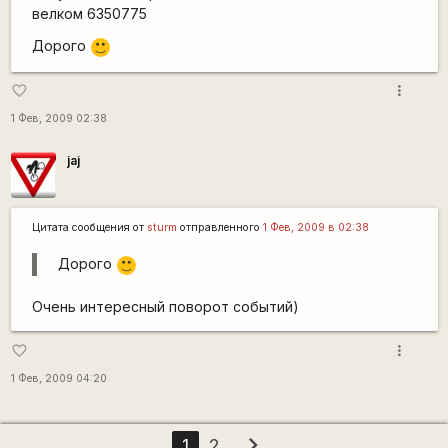
велком 6350775
Дорого
:)
more_vert
favorite_border
1 Фев, 2009 02:38
jaj
Цитата сообщения от
sturm
отправленного
1 Фев, 2009 в 02:38
Дорого
:)
Очень интересный поворот событий)
more_vert
favorite_border
1 Фев, 2009 04:20
chevron_right
1
2