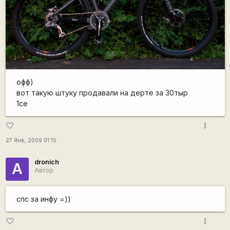
офф)
вот такую штуку продавали на дерте за 30тыр
1се
more_vert
favorite_border
27 Янв, 2009 01:15
dronich
А
Автор
спс за инфу =))
more_vert
favorite_border