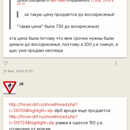
Цитата сообщения от
ben\-laden
отправленного
12 Апр, 2009 в
20:41
за такую цену продаётся до восскресенья!
"такая цена" была 730 до воскресенья)
эта цена была потому что мне срочно нужны были
деньги до восскрисенья, поэтому я 200 у.е скинул, а
щас уже продаю неспеша
more_vert
favorite_border
27 Янв, 2009 01:25
jaj
http://forum.dirt.ru/showthread.php?
t=130133&highlight=stp
stp0 вроде еще продается
http://forum.dirt.ru/showthread.php?
t=129724&highlight=stp
рамка в одессе 150 у.е.
отчищена от краски