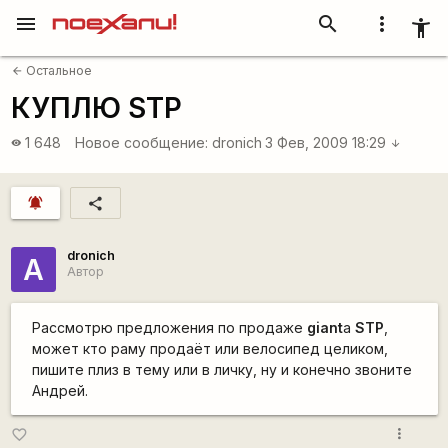
menu
search
more_vert
accessibility_new
Остальное
arrow_back
КУПЛЮ STP
1 648
Новое сообщение:
dronich
3 Фев, 2009 18:29
visibility
arrow_downward
notifications_active
share
dronich
А
Автор
Рассмотрю предложения по продаже
giant
a
STP
,
может кто раму продаёт или велосипед целиком,
пишите плиз в тему или в личку, ну и конечно звоните
Андрей.
more_vert
favorite_border