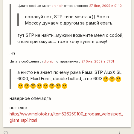
Цитата сообщения от
dronich
отправленного
27 Янв, 2009 в 01:10
пожалуй нет, STP типо мечта =)) Уже в
Москоу думаем с другом за рамой ехать.
тут STP не найти...мужики возьмите меня с собой,
я вам пригожусь.... тоже хочу купить раму!
:-9
Цитата сообщения от
dronich
отправленного
27 Янв, 2009 в 01:31
а никто не знает почему рама Рама: STP AluxX SL
6000, Fluid Form, double butted, а не 6013
???
???
???
???
???
???
???
???
???
???
???
наверное опечадга
вот еще
http://www.molotok.ru/item526259100_prodam_velosiped_
giant_stp1.html
more_vert
favorite_border