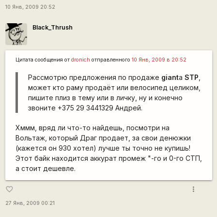
10 Янв, 2009 20:52
Black_Thrush
Цитата сообщения от
dronich
отправленного
10 Янв, 2009 в 20:52
Рассмотрю предложения по продаже
giant
a
STP
,
может кто раму продаёт или велосипед целиком,
пишите плиз в тему или в личку, ну и конечно
звоните +375 29 3441329 Андрей.
Хммм, вряд ли что-то найдешь, посмотри на
Вольтаж, который Драг продает, за свои денюжки
(кажется он 930 хотел) лучше ты точно не купишь!
Этот байк находится аккурат промеж "-го и 0-го СТП,
а стоит дешевле.
more_vert
favorite_border
27 Янв, 2009 00:21