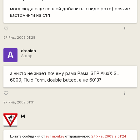
могу сюда еще соплей добавить в виде фото) фсякие
кастомчиги на стп
more_vert
favorite_border
27 Янв, 2009 01:28
dronich
А
Автор
а никто не знает почему рама Рама: STP AluxX SL
6000, Fluid Form, double butted, а не 6013?
more_vert
favorite_border
27 Янв, 2009 01:31
jaj
Цитата сообщения от
evil monkey
отправленного
27 Янв, 2009 в 01:24