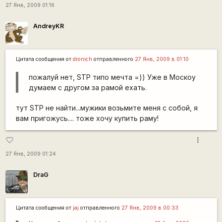
27 Янв, 2009 01:16
AndreyKR
Цитата сообщения от
dronich
отправленного
27 Янв, 2009 в 01:10
пожалуй нет, STP типо мечта =)) Уже в Москоу
думаем с другом за рамой ехать.
тут STP не найти...мужики возьмите меня с собой, я
вам пригожусь.... тоже хочу купить раму!
more_vert
favorite_border
27 Янв, 2009 01:24
DraG
Цитата сообщения от
jaj
отправленного
27 Янв, 2009 в 00:33