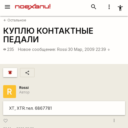
menu
search
more_vert
accessibility_new
Остальное
arrow_back
КУПЛЮ КОНТАКТНЫЕ
ПЕДАЛИ
235
Новое сообщение:
Rossi
30 Мар, 2009 22:39
visibility
arrow_downward
notifications_active
share
Rossi
R
Автор
XT, XTR.тел. 6867781
more_vert
favorite_border