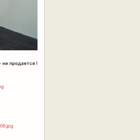
- не продается !
pg
-06.jpg