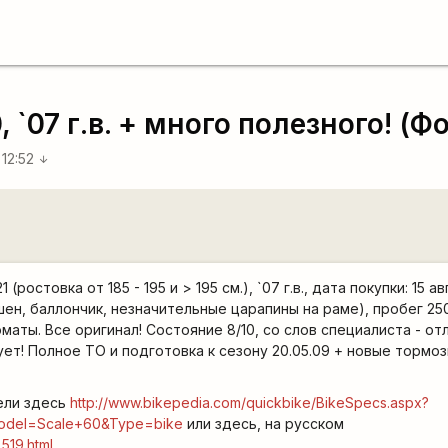
 `07 г.в. + много полезного! (Ф
 12:52
arrow_downward
21 (ростовка от 185 - 195 и > 195 см.), `07 г.в., дата покупки: 15 
шен, баллончик, незначительные царапины на раме), пробег 250
маты. Все оригинал! Состояние 8/10, со слов специалиста - от
ует! Полное ТО и подготовка к сезону 20.05.09 + новые тормо
ели здесь
http://www.bikepedia.com/quickbike/BikeSpecs.aspx?
odel=Scale+60&Type=bike
или здесь, на русском
_519.html