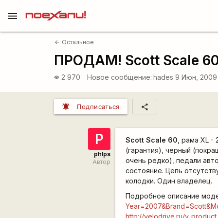
menu
Остальное
arrow_back
ПРОДАМ! Scott Scale 60,
2 970
Новое сообщение:
hades
9 Июн, 2009
visibility
notifications_active
share
Подписаться
P
Scott Scale 60
, рама XL - 
(гарантия), черный (покра
phlps
очень редко), педали авто
Автор
состояние. Цепь отсутств
колодки. Один владелец.
Подробное описание мод
Year=2007&Brand=Scott&M
http://velodrive.ru/v_product