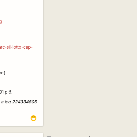
g
c-sil-lotto-cap-
се)
1 р.б.
 в icq
224334805
;D