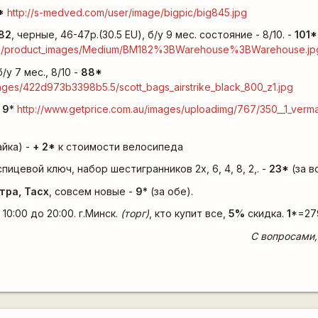
*
http://s-medved.com/user/image/bigpic/big845.jpg
82
, черные, 46-47р.(30.5 EU), б/у 9 мес. состояние - 8/10. -
101
*
o.uk/product_images/Medium/BM182%3BWarehouse%3BWarehouse.jp
б/у 7 мес., 8/10 -
88
*
mages/422d973b3398b5.5/scott_bags_airstrike_black_800_z1.jpg
-
9
*
http://www.getprice.com.au/images/uploadimg/767/350__1_vermar
йка) -
+
2
*
к стоимости велосипеда
спицевой ключ, набор шестигранников 2х, 6, 4, 8, 2,. -
23
*
(за в
тра, Tacx
, совсем новые -
9
* (за обе).
 10:00 до 20:00. г.Минск.
(торг)
, кто купит все,
5%
скидка.
1
*=279
С вопросами,