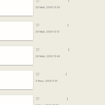
more_vert
favorite_border
29 Май, 2009 13:00
more_vert
favorite_border
29 Май, 2009 13:13
more_vert
favorite_border
29 Май, 2009 13:46
more_vert
favorite_border
3 Июн, 2009 11:01
more_vert
favorite_border