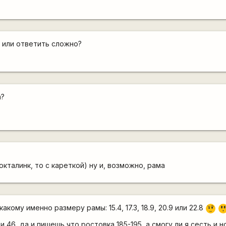
 или ответить сложно?
а?
кталинк, то с кареткой) ну и, возможно, рама
=
кому именно размеру рамы: 15.4, 17.3, 18.9, 20.9 или 22.8
???
O
и 46, да и пишешь что ростовка 185-195, а смогу ли я сесть и 