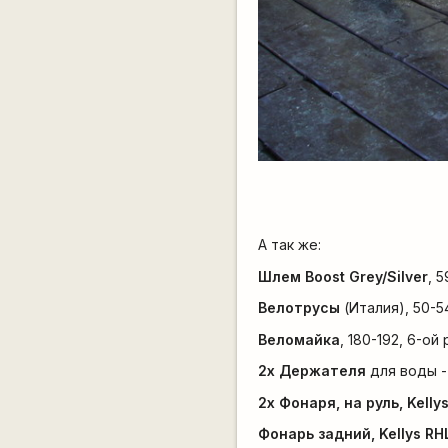
А так же:
Шлем Boost Grey/Silver
, 5
Велотрусы
(Италия), 50-54
Веломайка
, 180-192, 6-ой 
2х Держателя
для воды 
2х Фонаря, на руль, Kelly
Фонарь задний, Kellys RH