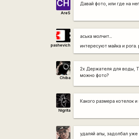
СН
Давай фото, или где на не
AreS
аська молчит...
pashevich
интересуют майка и рога. 
2х Держателя для воды, T
можно фото?
Chiba
Какого размера котелок и
Nigrita
удаляй апы, задолбал уже