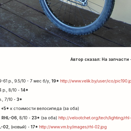
Автор сказал:
На запчасти 
9-61 р., 9.5/10 - 7 мес б/у,
19
*
http://www.velik.by/user/ico/pic190.j
 р., 8/10 -
14
*
р., 7/10 -
3
*
-
+
5
*
к стоимости велосипеда (за оба)
s RHL-06
, 8/10 -
23
*
(за оба)
http://velootchet.org/tech/lighting/rhl
L-02
, (новый) -
17
*
http://www.vm.by/images/rhl-02.jpg