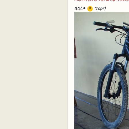
444
*
(торг)
:o