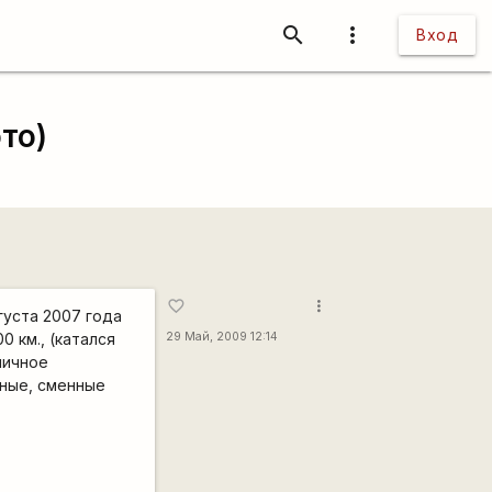
search
more_vert
Вход
ото)
more_vert
favorite_border
августа 2007 года
0 км., (катался
29 Май, 2009 12:14
личное
зные, сменные