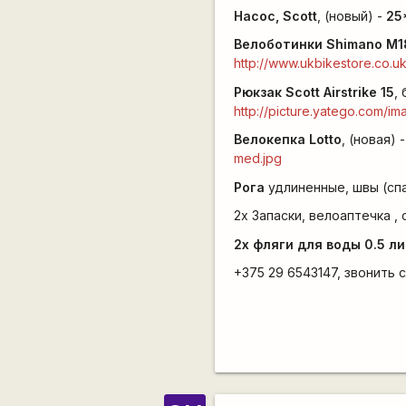
Насос, Scott
, (новый) -
25
Велоботинки Shimano M1
http://www.ukbikestore.c
Рюкзак Scott Airstrike 15
, 
http://picture.yatego.com/i
Велокепка Lotto
, (новая) 
med.jpg
Рога
удлиненные, швы (спа
2х Запаски, велоаптечка , 
2х фляги для воды 0.5 ли
+375 29 6543147, звонить с