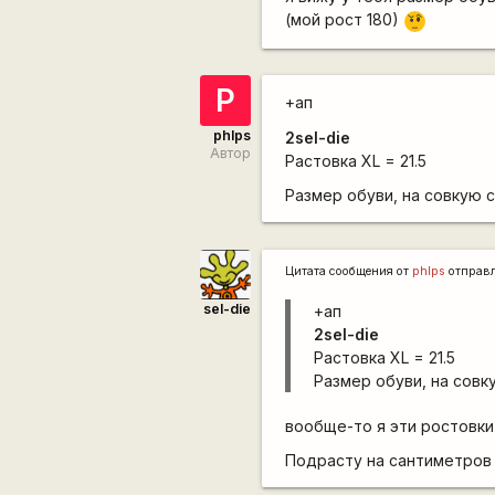
(мой рост 180)
???
P
+ап
phlps
2sel-die
Автор
Растовка XL = 21.5
Размер обуви, на совкую си
Цитата сообщения от
phlps
отправ
sel-die
+ап
2sel-die
Растовка XL = 21.5
Размер обуви, на совку
вообще-то я эти ростовки
Подрасту на сантиметров 