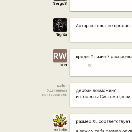
SergoS
Афтар котелок не продаёт
Nigrita
RW
кредит? лизинг? рассрочк
DLN
D
sailor
дербан возможен?
Удалённый
пользователь
интересны Система (если о
размер XL соответствует ка
sel-die
я вижу у тебя размер обув