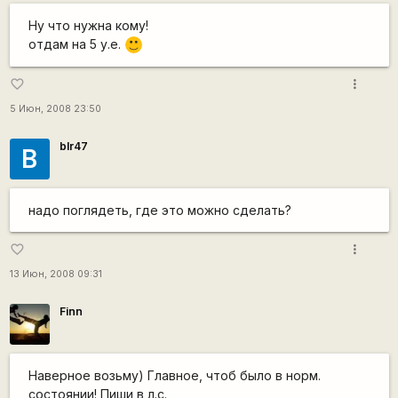
Ну что нужна кому!
отдам на 5 у.е.
:)
more_vert
favorite_border
5 Июн, 2008 23:50
blr47
B
надо поглядеть, где это можно сделать?
more_vert
favorite_border
13 Июн, 2008 09:31
Finn
Наверное возьму) Главное, чтоб было в норм.
состоянии! Пиши в л.с.