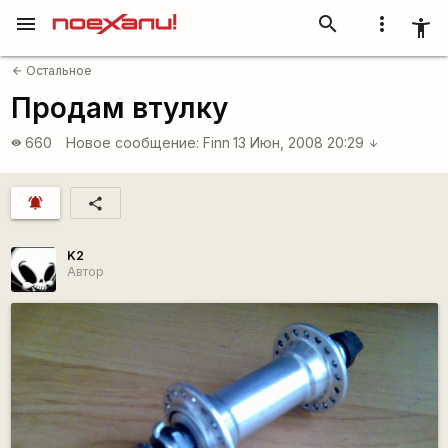
menu
search
more_vert
accessibility_new
Остальное
arrow_back
Продам втулку
660
Новое сообщение:
Finn
13 Июн, 2008 20:29
visibility
arrow_downward
notifications_active
share
K2
Автор