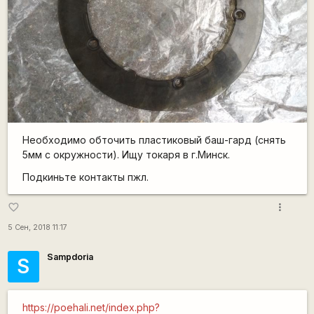
Необходимо обточить пластиковый баш-гард (снять
5мм с окружности). Ищу токаря в г.Минск.
Подкиньте контакты пжл.
more_vert
favorite_border
5 Сен, 2018 11:17
Sampdoria
S
https://poehali.net/index.php?