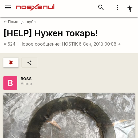
menu
search
more_vert
accessibility_new
Помощь клуба
arrow_back
[HELP] Нужен токарь!
524
Новое сообщение:
HOSTIK
6 Сен, 2018 00:08
visibility
arrow_downward
notifications_active
share
BOSS
B
Автор