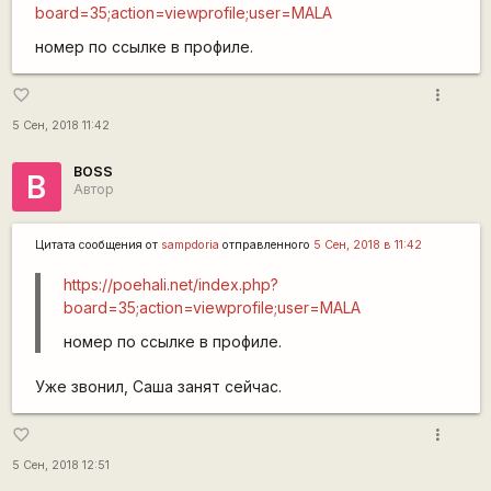
board=35;action=viewprofile;user=MALA
номер по ссылке в профиле.
more_vert
favorite_border
5 Сен, 2018 11:42
BOSS
B
Автор
Цитата сообщения от
sampdoria
отправленного
5 Сен, 2018 в 11:42
https://poehali.net/index.php?
board=35;action=viewprofile;user=MALA
номер по ссылке в профиле.
Уже звонил, Саша занят сейчас.
more_vert
favorite_border
5 Сен, 2018 12:51