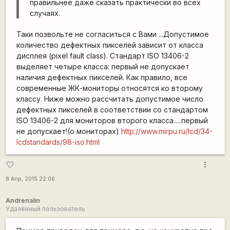
правильнее даже сказать практически во всех
случаях.
Таки позвольте не согласиться с Вами ...Допустимое
количество дефектных пикселей зависит от класса
дисплея (pixel fault class). Стандарт ISO 13406-2
выделяет четыре класса: первый не допускает
наличия дефектных пикселей. Как правило, все
современные ЖК-мониторы относятся ко второму
классу. Ниже можно рассчитать допустимое число
дефектных пикселей в соответствии со стандартом
ISO 13406-2 для мониторов второго класса.....первый
не допускает!(о мониторах)
http://www.mirpu.ru/lcd/34-
lcdstandards/98-iso.html
more_vert
favorite_border
8 Апр, 2015 22:06
Andrenalin
Удалённый пользователь