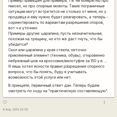
Пример приведен для примера, т.е. не конкретно про
пиксел, но про спорные моенты. Такие пограничные
ситуации могут встретится не столько от меня, но у
продавца и ему нужно будет реагировать, а теперь -
сориентировать по вариантам разрешения споров,
вот ч и уточнил.
Примеры другие: царапина, пусть незначительная,
похожая на трещину, но кто же даст гнуть, что бы
убедится?
Скол или царапина у края стекла, неточно
приклеенный элемент (техника, обувь), откровенно
небрежный шов на кроссовке/велотуфле за 150 у.е. ...
Я лишь хотел ясности правил разрешения спорного
вопроса, что бы понять, буду я учитывать
возможность этой услуги или нет.
В принципе, первичный ответ дан. Теперь будем
смотреть по ходу на "практическую составляющую".
more_vert
favorite_border
8 Апр, 2015 23:59