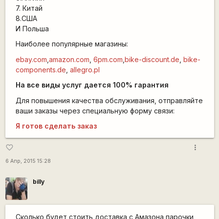
7. Китай
8.США
И Польша
Наиболее популярные магазины:
ebay.com
,
amazon.com
,
6pm.com
,
bike-discount.de
,
bike-
components.de
,
allegro.pl
На все виды услуг дается 100% гарантия
Для повышения качества обслуживания, отправляйте
ваши заказы через специальную форму связи:
Я готов сделать заказ
more_vert
favorite_border
6 Апр, 2015 15:28
billy
Сколько будет стоить доставка с Амазона парочки