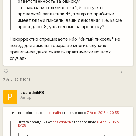
ответственность за ошибку?
т.е. заказали телевизор за 1, 5 тыс у.е. с
проверкой. заплатили 45, товар по прибытии
имеет битый пиксель, ваши действия? Т.е. какие
права дают 8, уплаченные за проверку?
Некорректно спрашиваете ибо "битый пиксель" не
повод для замены товара во многих случаях,
правильнее даже сказать практически во всех
случаях.
more_vert
favorite_border
7 Апр, 2015 10:18
posrednikRB
P
Автор
Цитата сообщения от
andrenalin
отправленного
7 Апр, 2015 в 00:55
Цитата сообщения от
posrednikrb
отправленного
6 Апр, 2015 в
15:28