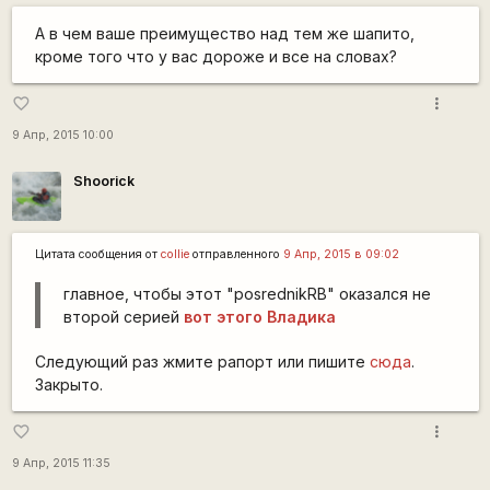
А в чем ваше преимущество над тем же шапито,
кроме того что у вас дороже и все на словах?
more_vert
favorite_border
9 Апр, 2015 10:00
Shoorick
Цитата сообщения от
collie
отправленного
9 Апр, 2015 в 09:02
главное, чтобы этот "posrednikRB" оказался не
второй серией
вот этого Владика
Следующий раз жмите рапорт или пишите
сюда
.
Закрыто.
more_vert
favorite_border
9 Апр, 2015 11:35