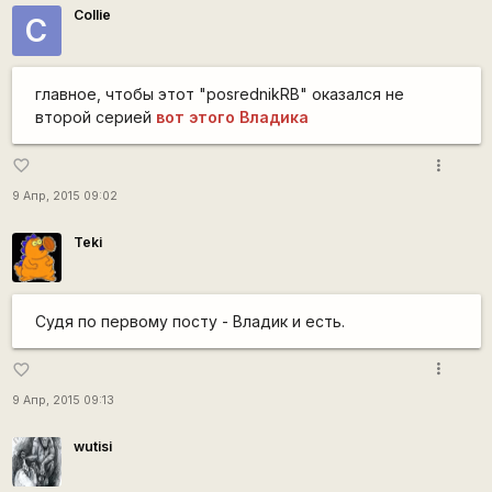
Collie
C
главное, чтобы этот "posrednikRB" оказался не
второй серией
вот этого Владика
more_vert
favorite_border
9 Апр, 2015 09:02
Teki
Судя по первому посту - Владик и есть.
more_vert
favorite_border
9 Апр, 2015 09:13
wutisi