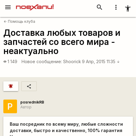
menu
search
more_vert
accessibility_new
Помощь клуба
arrow_back
Доставка любых товаров и
запчастей со всего мира -
неактуально
1 149
Новое сообщение:
Shoorick
9 Апр, 2015 11:35
visibility
arrow_downward
notifications_active
share
posrednikRB
P
Автор
Ваш посредник по всему миру, любые сложности
доставки, быстро и качественно, 100% гарантия