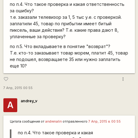
по п.4. Что такое проверка и какая ответственность
за ошибку?
т.е. заказали телевизор за 1, 5 тыс у.е. с проверкой.
заплатили 45, товар по прибытии имеет битый
пиксель, ваши действия? Т.е. какие права дают 8,
уплаченные за проверку?
по п.5. Что вкладываете в понятие "возврат"?
Т.е. кто-то заказывает товар морем, платит 45, товар
не подошел, возвращаете 35 или нужно заплатить
еще 10?
more_vert
favorite_border
7 Апр, 2015 00:55
andrey_v
A
Цитата сообщения от
andrenalin
отправленного
7 Апр, 2015 в 00:55
по п.4. Что такое проверка и какая