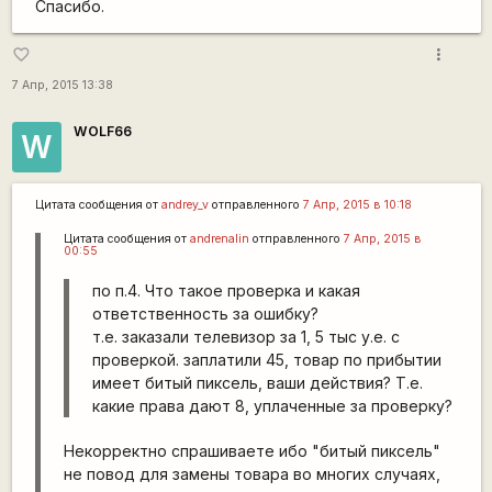
Спасибо.
more_vert
favorite_border
7 Апр, 2015 13:38
WOLF66
W
Цитата сообщения от
andrey_v
отправленного
7 Апр, 2015 в 10:18
Цитата сообщения от
andrenalin
отправленного
7 Апр, 2015 в
00:55
по п.4. Что такое проверка и какая
ответственность за ошибку?
т.е. заказали телевизор за 1, 5 тыс у.е. с
проверкой. заплатили 45, товар по прибытии
имеет битый пиксель, ваши действия? Т.е.
какие права дают 8, уплаченные за проверку?
Некорректно спрашиваете ибо "битый пиксель"
не повод для замены товара во многих случаях,