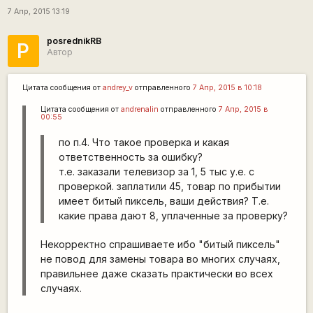
7 Апр, 2015 13:19
posrednikRB
P
Автор
Цитата сообщения от
andrey_v
отправленного
7 Апр, 2015 в 10:18
Цитата сообщения от
andrenalin
отправленного
7 Апр, 2015 в
00:55
по п.4. Что такое проверка и какая
ответственность за ошибку?
т.е. заказали телевизор за 1, 5 тыс у.е. с
проверкой. заплатили 45, товар по прибытии
имеет битый пиксель, ваши действия? Т.е.
какие права дают 8, уплаченные за проверку?
Некорректно спрашиваете ибо "битый пиксель"
не повод для замены товара во многих случаях,
правильнее даже сказать практически во всех
случаях.