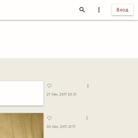
search
more_vert
Вход
more_vert
favorite_border
27 Сен, 2017 20:21
more_vert
favorite_border
30 Сен, 2017 21:17