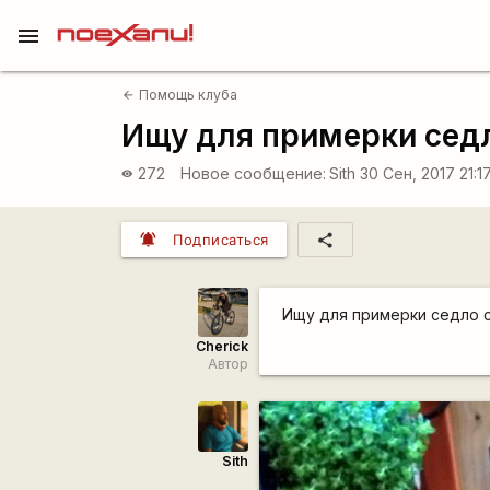
menu
Помощь клуба
arrow_back
Ищу для примерки сед
272
Новое сообщение:
Sith
30 Сен, 2017 21:1
visibility
notifications_active
share
Подписаться
Ищу для примерки седло 
Cherick
Автор
Sith