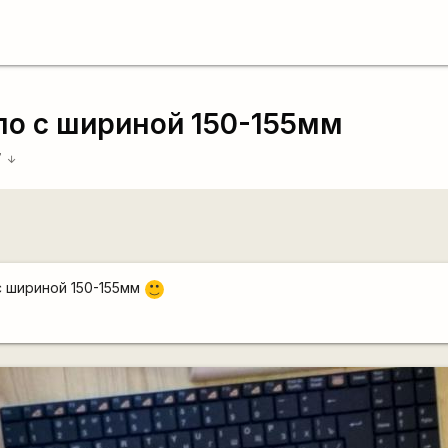
ло с шириной 150-155мм
7
arrow_downward
с шириной 150-155мм
:)