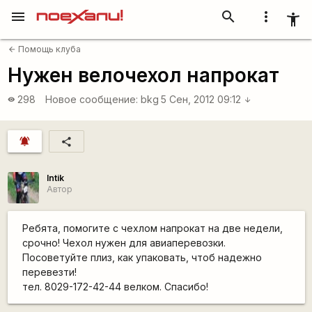
menu
search
more_vert
accessibility_new
Помощь клуба
arrow_back
Нужен велочехол напрокат
298
Новое сообщение:
bkg
5 Сен, 2012 09:12
visibility
arrow_downward
notifications_active
share
Intik
Автор
Ребята, помогите с чехлом напрокат на две недели,
срочно! Чехол нужен для авиаперевозки.
Посоветуйте плиз, как упаковать, чтоб надежно
перевезти!
тел. 8029-172-42-44 велком. Спасибо!