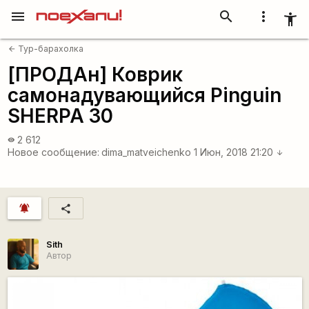
menu
search
more_vert
accessibility_new
Тур-барахолка
arrow_back
[ПРОДАн] Коврик
самонадувающийся Pinguin
SHERPA 30
2 612
visibility
Новое сообщение:
dima_matveichenko
1 Июн, 2018 21:20
arrow_downward
notifications_active
share
Sith
Автор