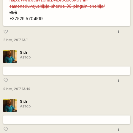
samonaduvajushijsja-sherpa-30-pinguin-chehija/
30$
+37529 5704519
more_vert
favorite_border
2 Ноя, 2017 13:11
Sith
Автор
more_vert
favorite_border
9 Ноя, 2017 13:49
Sith
Автор
more_vert
favorite_border