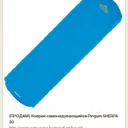
[ПРОДАМ] Коврик самонадувающийся Pinguin SHERPA
30
http://www.activzona.by/product/kovrik-