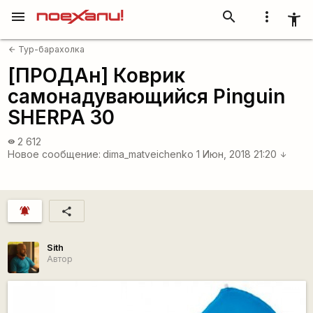
menu
search
more_vert
accessibility_new
Тур-барахолка
arrow_back
[ПРОДАн] Коврик
самонадувающийся Pinguin
SHERPA 30
2 612
visibility
Новое сообщение:
dima_matveichenko
1 Июн, 2018 21:20
arrow_downward
notifications_active
share
Sith
Автор