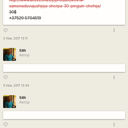
samonaduvajushijsja-sherpa-30-pinguin-chehija/
30$
+37529 5704519
more_vert
favorite_border
2 Ноя, 2017 13:11
Sith
Автор
more_vert
favorite_border
9 Ноя, 2017 13:49
Sith
Автор
more_vert
favorite_border