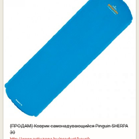
[ПРОДАМ] Коврик самонадувающийся Pinguin SHERPA
30
http://www.activzona.by/product/kovrik-