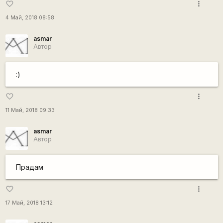
more_vert
favorite_border
4 Май, 2018 08:58
asmar
Автор
:)
more_vert
favorite_border
11 Май, 2018 09:33
asmar
Автор
Прадам
more_vert
favorite_border
17 Май, 2018 13:12