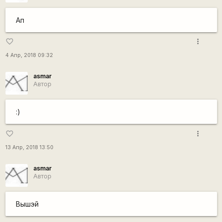
Ап
more_vert
favorite_border
4 Апр, 2018 09:32
asmar
Автор
:)
more_vert
favorite_border
13 Апр, 2018 13:50
asmar
Автор
Вышэй