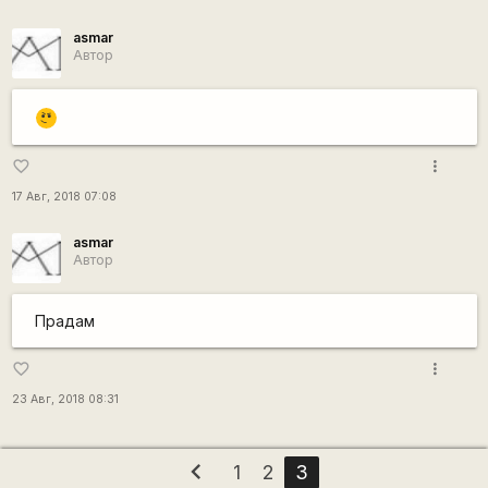
asmar
Автор
\m
/
more_vert
favorite_border
17 Авг, 2018 07:08
asmar
Автор
Прадам
more_vert
favorite_border
23 Авг, 2018 08:31
chevron_left
1
2
3