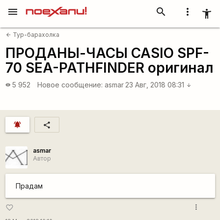
menu
search
more_vert
accessibility_new
Тур-барахолка
arrow_back
ПРОДАНЫ-ЧАСЫ CASIO SPF-
70 SEA-PATHFINDER оригинал
5 952
Новое сообщение:
asmar
23 Авг, 2018 08:31
visibility
arrow_downward
notifications_active
share
asmar
Автор
Прадам
more_vert
favorite_border