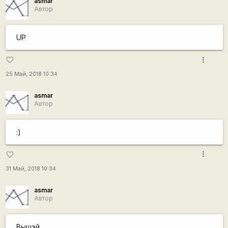
asmar
Автор
UP
more_vert
favorite_border
25 Май, 2018 10:34
asmar
Автор
:)
more_vert
favorite_border
31 Май, 2018 10:34
asmar
Автор
Вышэй