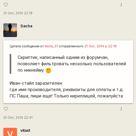
more_vert
favorite_border
21 Окт, 2014 22:18
Sacha
Цитата сообщения от
lesha_37
отправленного
21 Окт, 2014 в 22:18
Скриптик, написанный одним из форумчан,
позволяет фильтровать несколько пользователей
по никнейму
:)
Иван-стайл заразителен
где имя производителя, реквизиты для оплаты и т.д.
ПС Паша, пиши ещё!
Только кириллицей, пожалуйста
more_vert
favorite_border
21 Окт, 2014 22:41
vitast
V