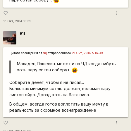
|-))
more_vert
favorite_border
21 Окт, 2014 16:39
911
Цитата сообщения от
чд
отправленного
21 Окт, 2014 в 16:39
Маладец Пашевич. может и на ЧД когда нибуть
хоть пару сотен соберут.
|-))
Соберите денег, чтобы я не писал...
Бонкс как минимум сотню должен, веломан пару
листов ойро. Дрозд хоть на батл пива...
В общем, всегда готов воплотить вашу мечту в
реальность за скромное вознаграждение
more_vert
favorite_border