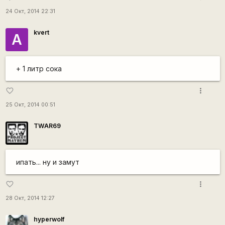
24 Окт, 2014 22:31
kvert
А
+ 1 литр сока
more_vert
favorite_border
25 Окт, 2014 00:51
TWAR69
ипать... ну и замут
more_vert
favorite_border
28 Окт, 2014 12:27
hyperwolf