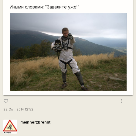
Иными словами: "Завалите уже!"
more_vert
favorite_border
22 Окт, 2014 12:52
meinherzbrennt