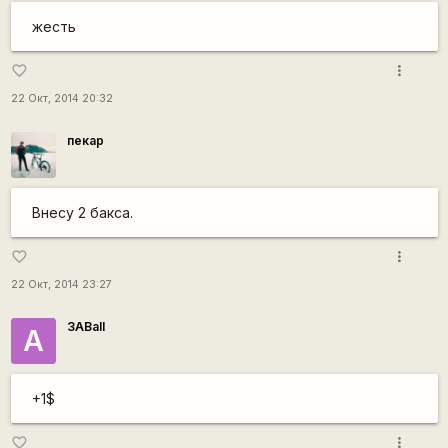
жесть
more_vert
favorite_border
22 Окт, 2014 20:32
пекар
Внесу 2 бакса.
more_vert
favorite_border
22 Окт, 2014 23:27
3ABall
A
+1$
more_vert
favorite_border