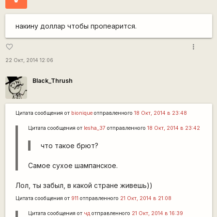
накину доллар чтобы пропеарится.
more_vert
favorite_border
22 Окт, 2014 12:06
Black_Thrush
Цитата сообщения от
bionique
отправленного
18 Окт, 2014 в 23:48
Цитата сообщения от
lesha_37
отправленного
18 Окт, 2014 в 23:42
что такое брют?
Самое сухое шампанское.
Лол, ты забыл, в какой стране живешь))
Цитата сообщения от
911
отправленного
21 Окт, 2014 в 21:08
Цитата сообщения от
чд
отправленного
21 Окт, 2014 в 16:39