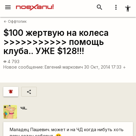
menu
search
more_vert
accessibility_new
Оффтопик
arrow_back
$100 жертвую на колеса
>>>>>>>>>>> помощь
клуба.. УЖЕ $128!!!
4 793
visibility
Новое сообщение:
Евгений маркович
30 Окт, 2014 17:33
arrow_downward
notifications_active
share
чд_
Маладец Пашевич. может и на ЧД когда нибуть хоть
пару сотен соберут.