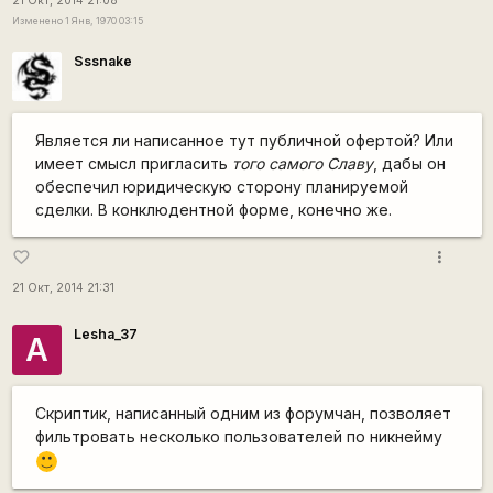
21 Окт, 2014 21:08
Изменено 1 Янв, 1970 03:15
Sssnake
Является ли написанное тут публичной офертой? Или
имеет смысл пригласить
того самого Славу
, дабы он
обеспечил юридическую сторону планируемой
сделки. В конклюдентной форме, конечно же.
more_vert
favorite_border
21 Окт, 2014 21:31
Lesha_37
А
Скриптик, написанный одним из форумчан, позволяет
фильтровать несколько пользователей по никнейму
:)