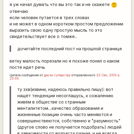
я уж начал думать что вы это так и не скажете
:)
отвечаю
если человек путается в трех словах
и не может в одном коротком простом предложении
выразить свою одну простую мысль то это
свидетельствует все о томже...
дочитайте последний пост на прошлой странице
ветку малость порезали но я похоже понял о каком
посте идет речь
Цитата сообщения от
диско суперстар
отправленного
22 Сен, 2010 в
23:05
ту зхв(извини, надеюсь правильно пишу): вот
нащёт тенденции несоглашусь, к сожалению
живём в обществе со странным
менталитетом....качество образования и
жизненные позиции очень часто меняются и
совершенствеются, собственно и "разумность"
(другое слово не получается подобрать) людей
в зависимости от возраста разная. и не всегда