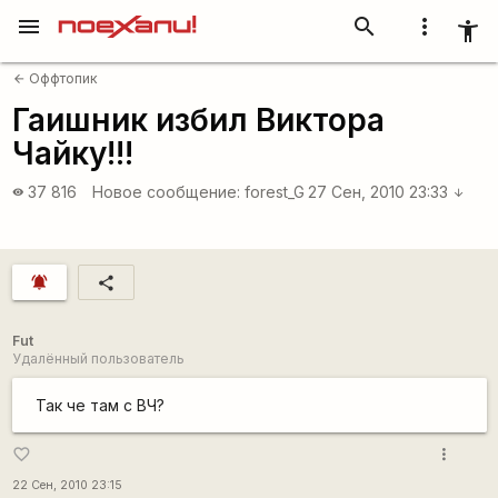
menu
search
more_vert
accessibility_new
Оффтопик
arrow_back
Гаишник избил Виктора
Чайку!!!
37 816
Новое сообщение:
forest_G
27 Сен, 2010 23:33
visibility
arrow_downward
notifications_active
share
Fut
Удалённый пользователь
Так че там с ВЧ?
more_vert
favorite_border
22 Сен, 2010 23:15