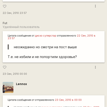
more_vert
favorite_border
22 Сен, 2010 23:57
Fut
Удалённый пользователь
Цитата сообщения от
диско суперстар
отправленного
22 Сен, 2010 в
23:57
неожиданно но смотри на пост выше
Т.е. не избили и не попортили здоровье?
more_vert
favorite_border
23 Сен, 2010 00:00
Lennox
Цитата сообщения от
отправленного
23 Сен, 2010 в 00:00