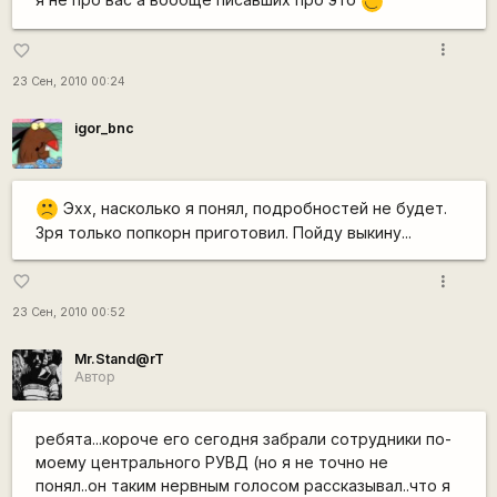
;)
more_vert
favorite_border
23 Сен, 2010 00:24
igor_bnc
Эхх, насколько я понял, подробностей не будет.
:(
Зря только попкорн приготовил. Пойду выкину...
more_vert
favorite_border
23 Сен, 2010 00:52
Mr.Stand@rT
Автор
ребята...короче его сегодня забрали сотрудники по-
моему центрального РУВД (но я не точно не
понял..он таким нервным голосом рассказывал..что я