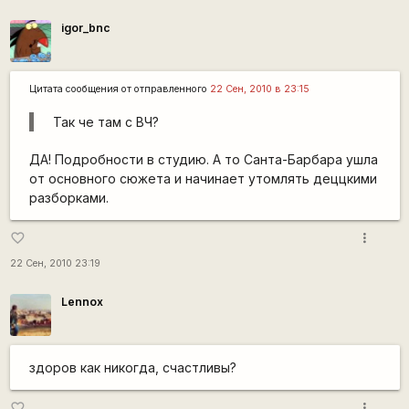
igor_bnc
Цитата сообщения от
отправленного
22 Сен, 2010 в 23:15
Так че там с ВЧ?
ДА! Подробности в студию. А то Санта-Барбара ушла
от основного сюжета и начинает утомлять деццкими
разборками.
more_vert
favorite_border
22 Сен, 2010 23:19
Lennox
здоров как никогда, счастливы?
more_vert
favorite_border