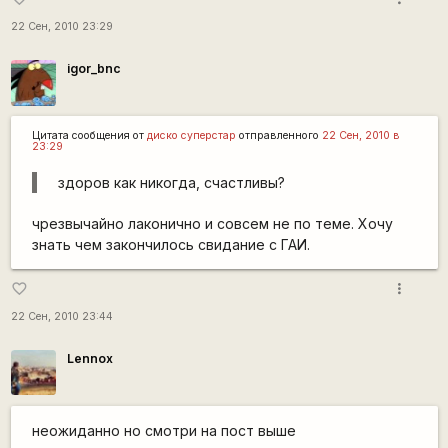
22 Сен, 2010 23:29
igor_bnc
Цитата сообщения от
диско суперстар
отправленного
22 Сен, 2010 в
23:29
здоров как никогда, счастливы?
чрезвычайно лаконично и совсем не по теме. Хочу
знать чем закончилось свидание с ГАИ.
more_vert
favorite_border
22 Сен, 2010 23:44
Lennox
неожиданно но смотри на пост выше