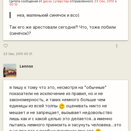
Цитата сообщения от
диско суперстар
отправленного
23 Сен, 2010 в
00:10
неа, маленький синячок и всо)
Так его же арестовали сегодня?! Что, тоже побили
(синячок)?
more_vert
favorite_border
23 Сен, 2010 00:21
Lennox
я пишу к тому что это, несмотря на "обычные"
показатели не исключение из правил, но и не
закономерность, и таких немного больше чем
единицы из всей толпы
оценивать никто не
;)
мешает и не запрещает, вызывает недовольство
лишь как и с какой целью это делается...а именно
пытаясь немного принизить и засунуть человека....это
я не про вас а вообще писавших про это