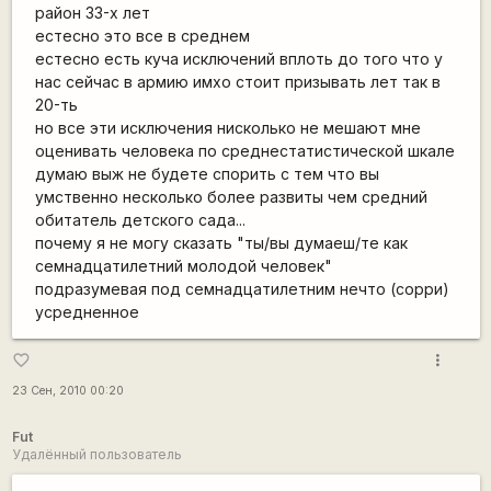
район 33-х лет
естесно это все в среднем
естесно есть куча исключений вплоть до того что у
нас сейчас в армию имхо стоит призывать лет так в
20-ть
но все эти исключения нисколько не мешают мне
оценивать человека по среднестатистической шкале
думаю выж не будете спорить с тем что вы
умственно несколько более развиты чем средний
обитатель детского сада...
почему я не могу сказать "ты/вы думаеш/те как
семнадцатилетний молодой человек"
подразумевая под семнадцатилетним нечто (сорри)
усредненное
more_vert
favorite_border
23 Сен, 2010 00:20
Fut
Удалённый пользователь