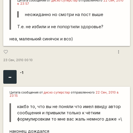
Цитата сообщения от
диско суперстар
отправленного
22 Сен, 2010
в 23:57
неожиданно но смотри на пост выше
Т.е. не избили и не попортили здоровье?
неа, маленький синячок и всо)
more_vert
favorite_border
23 Сен, 2010 00:10
-1
-
Цитата сообщения от
диско суперстар
отправленного
22 Сен, 2010 в
23:15
какбэ то, что вы не поняли что имел ввиду автор
сообщения и привыкли только к чётким
формулировкам то мне вас жаль немного даже =\
наконец дождался