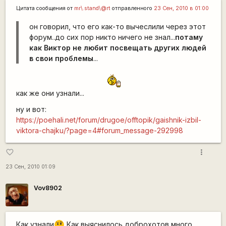
Цитата сообщения от
mr\.stand\@rt
отправленного
23 Сен, 2010 в 01:00
он говорил, что его как-то вычеслили через этот
форум..до сих пор никто ничего не знал...
потаму
как Виктор не любит посвещать других людей
в свои проблемы
...
как же они узнали...
ну и вот:
https://poehali.net/forum/drugoe/offtopik/gaishnik-izbil-
viktora-chajku/?page=4#forum_message-292998
more_vert
favorite_border
23 Сен, 2010 01:09
Vov8902
Как узнали
Как выяснилось доброхотов много....
???