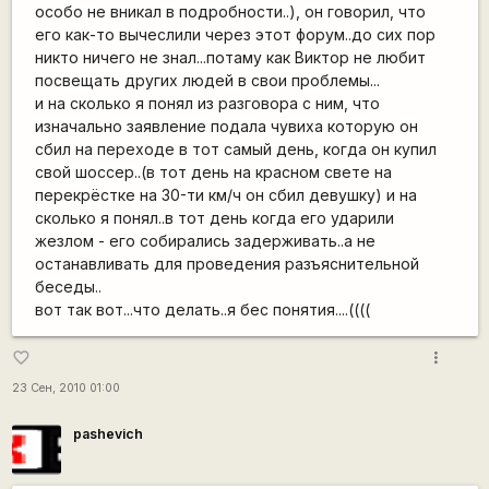
особо не вникал в подробности..), он говорил, что
его как-то вычеслили через этот форум..до сих пор
никто ничего не знал...потаму как Виктор не любит
посвещать других людей в свои проблемы...
и на сколько я понял из разговора с ним, что
изначально заявление подала чувиха которую он
сбил на переходе в тот самый день, когда он купил
свой шоссер..(в тот день на красном свете на
перекрёстке на 30-ти км/ч он сбил девушку) и на
сколько я понял..в тот день когда его ударили
жезлом - его собирались задерживать..а не
останавливать для проведения разъяснительной
беседы..
вот так вот...что делать..я бес понятия....((((
more_vert
favorite_border
23 Сен, 2010 01:00
pashevich