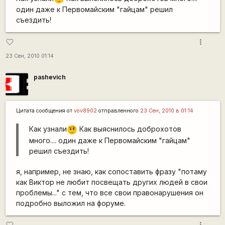
один даже к Первомайским "гайцам" решил
съездить!
more_vert
favorite_border
23 Сен, 2010 01:14
pashevich
Цитата сообщения от
vov8902
отправленного
23 Сен, 2010 в 01:14
Как узнали
Как выяснилось доброхотов
???
много.... один даже к Первомайским "гайцам"
решил съездить!
я, например, не знаю, как сопоставить фразу "потаму
как Виктор не любит посвещать других людей в свои
проблемы..." с тем, что все свои правонарушения он
подробно выложил на форуме.
more_vert
favorite_border