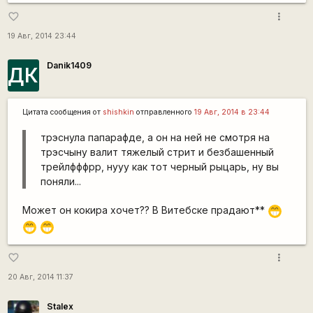
more_vert
favorite_border
19 Авг, 2014 23:44
Danik1409
ДК
Цитата сообщения от
shishkin
отправленного
19 Авг, 2014 в 23:44
трэснула папарафде, а он на ней не смотря на
трэсчыну валит тяжелый стрит и безбашенный
трейлфффрр, нууу как тот черный рыцарь, ну вы
поняли...
Может он кокира хочет?? В Витебске прадают**
;D
;D
;D
more_vert
favorite_border
20 Авг, 2014 11:37
Stalex