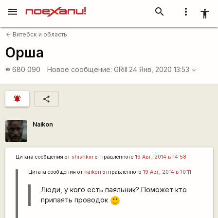
menu
search
more_vert
accessibility_new
Витебск и область
arrow_back
Орша
680 090
Новое сообщение:
GRill
24 Янв, 2020 13:53
visibility
arrow_downward
notifications_active
share
Naikon
Цитата сообщения от
shishkin
отправленного
19 Авг, 2014 в 14:58
Цитата сообщения от
naikon
отправленного
19 Авг, 2014 в 10:11
Люди, у кого есть паяльник? Поможет кто
припаять проводок
:)