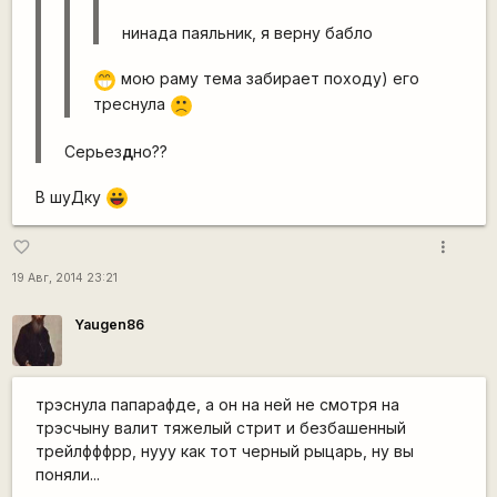
нинада паяльник, я верну бабло
мою раму тема забирает походу) его
;D
треснула
:(
Серьез
д
но??
В шуДку
|-))
more_vert
favorite_border
19 Авг, 2014 23:21
Yaugen86
трэснула папарафде, а он на ней не смотря на
трэсчыну валит тяжелый стрит и безбашенный
трейлфффрр, нууу как тот черный рыцарь, ну вы
поняли...