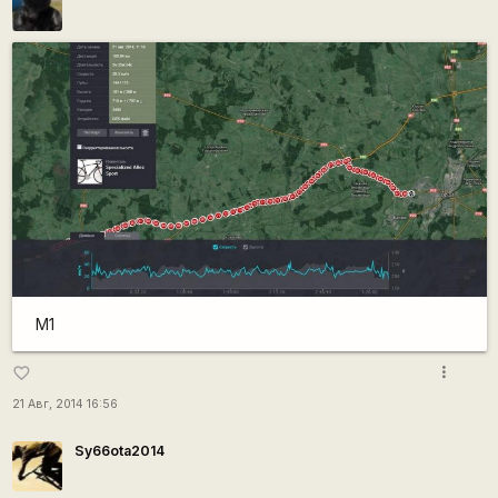
M1
more_vert
favorite_border
21 Авг, 2014 16:56
Sy66ota2014