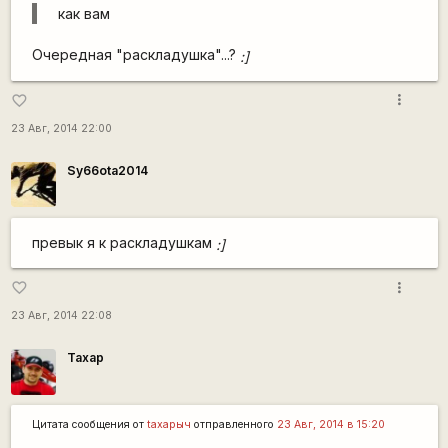
как вам
Очередная "раскладушка"...?
:]
more_vert
favorite_border
23 Авг, 2014 22:00
Sy66ota2014
превык я к раскладушкам
:]
more_vert
favorite_border
23 Авг, 2014 22:08
Тахар
Цитата сообщения от
taxapыч
отправленного
23 Авг, 2014 в 15:20