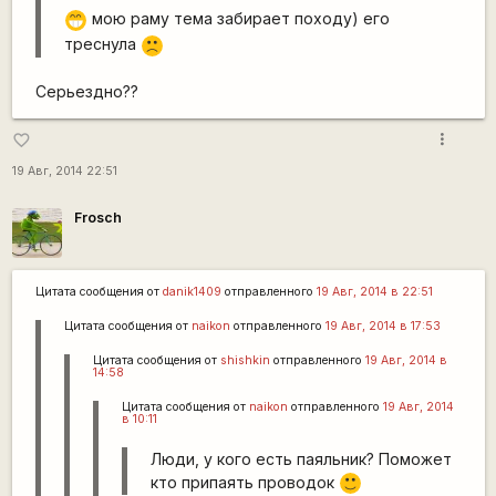
мою раму тема забирает походу) его
;D
треснула
:(
Серьездно??
more_vert
favorite_border
19 Авг, 2014 22:51
Frosch
Цитата сообщения от
danik1409
отправленного
19 Авг, 2014 в 22:51
Цитата сообщения от
naikon
отправленного
19 Авг, 2014 в 17:53
Цитата сообщения от
shishkin
отправленного
19 Авг, 2014 в
14:58
Цитата сообщения от
naikon
отправленного
19 Авг, 2014
в 10:11
Люди, у кого есть паяльник? Поможет
кто припаять проводок
:)