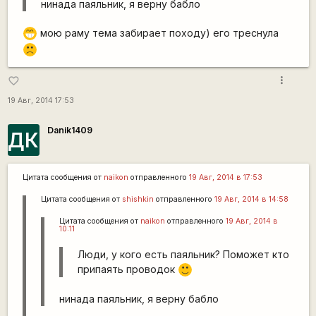
нинада паяльник, я верну бабло
мою раму тема забирает походу) его треснула
;D
:(
more_vert
favorite_border
19 Авг, 2014 17:53
Danik1409
ДК
Цитата сообщения от
naikon
отправленного
19 Авг, 2014 в 17:53
Цитата сообщения от
shishkin
отправленного
19 Авг, 2014 в 14:58
Цитата сообщения от
naikon
отправленного
19 Авг, 2014 в
10:11
Люди, у кого есть паяльник? Поможет кто
припаять проводок
:)
нинада паяльник, я верну бабло