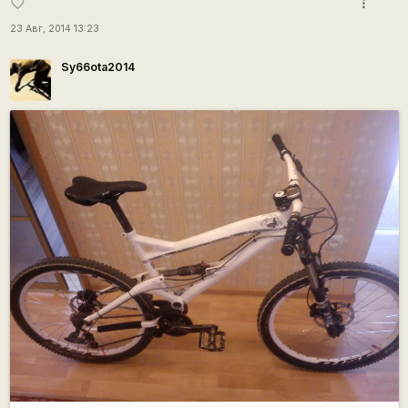
more_vert
favorite_border
23 Авг, 2014 13:23
Sy66ota2014