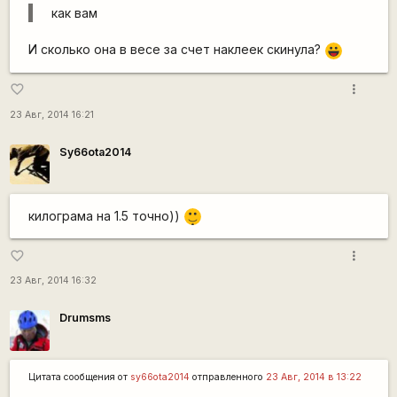
как вам
И сколько она в весе за счет наклеек скинула?
|-))
more_vert
favorite_border
23 Авг, 2014 16:21
Sy66ota2014
|-)
килограма на 1.5 точно))
_)
more_vert
favorite_border
23 Авг, 2014 16:32
Drumsms
Цитата сообщения от
sy66ota2014
отправленного
23 Авг, 2014 в 13:22