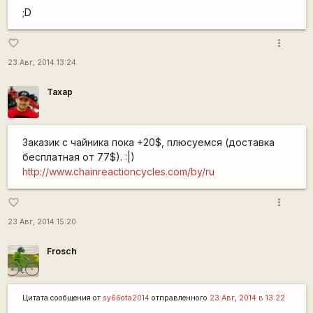
;D
more_vert
favorite_border
23 Авг, 2014 13:24
Тахар
Заказик с чайника пока +20$, плюсуемся (доставка
бесплатная от 77$). :|)
http://www.chainreactioncycles.com/by/ru
more_vert
favorite_border
23 Авг, 2014 15:20
Frosch
Цитата сообщения от
sy66ota2014
отправленного
23 Авг, 2014 в 13:22