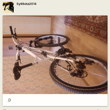
Sy66ota2014
;D