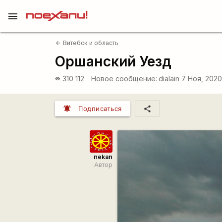
menu
Витебск и область
arrow_back
Оршанский Уезд
310 112
Новое сообщение:
dialain
7 Ноя, 2020
visibility
notifications_active
share
Подписаться
nekan
Автор