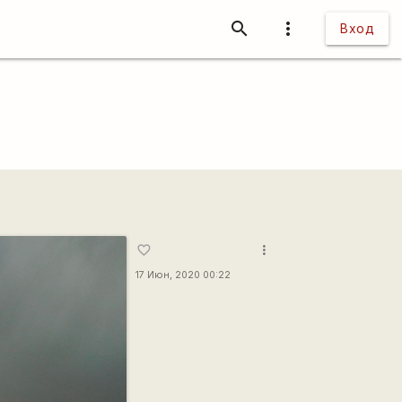
search
more_vert
Вход
more_vert
favorite_border
17 Июн, 2020 00:22