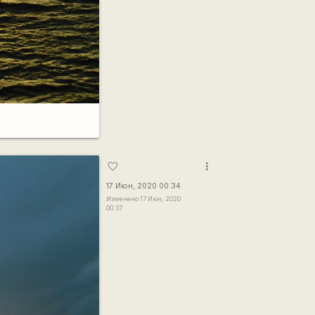
more_vert
favorite_border
17 Июн, 2020 00:34
Изменено 17 Июн, 2020
00:37