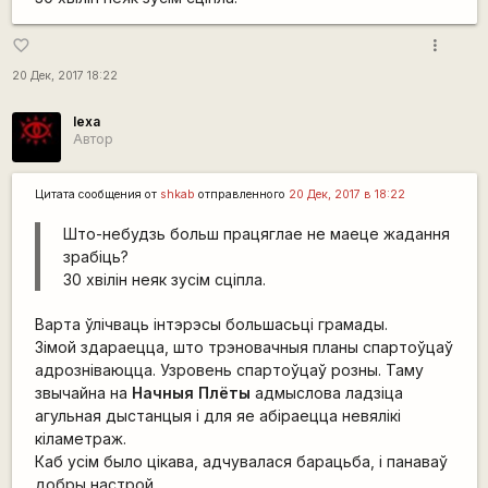
more_vert
favorite_border
20 Дек, 2017 18:22
lexa
Автор
Цитата сообщения от
shkab
отправленного
20 Дек, 2017 в 18:22
Што-небудзь больш працяглае не маеце жадання
зрабіць?
30 хвілін неяк зусім сціпла.
Варта ўлічваць інтэрэсы большасьці грамады.
Зімой здараецца, што трэновачныя планы спартоўцаў
адрозніваюцца. Узровень спартоўцаў розны. Таму
звычайна на
Начныя Плёты
адмыслова ладзіца
агульная дыстанцыя і для яе абіраецца невялікі
кіламетраж.
Каб усім было цікава, адчувалася барацьба, і панаваў
добры настрой.