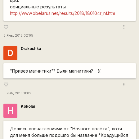
upd.
официальные результаты
http://www.obelarus.net/results/2018/180104r_nf.htm
more_vert
favorite_border
5 Янв, 2018 02:05
Drakoshka
D
"Привез магнитики"? Были магнитики? =((
more_vert
favorite_border
5 Янв, 2018 11:02
Kokolai
Н
Делюсь впечатлениями от "Ночного полёта", хотя
для меня больше подошло бы название "Крадущийся