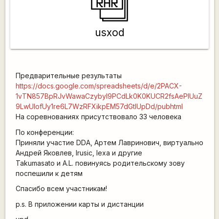
usxod
Предварительные результаты
https://docs.google.com/spreadsheets/d/e/2PACX-
1vTN857BpRJvWawaCzybyI9PCdLk0K0KUCR2fsAePIUuZ
9LwUIofUy1re6L7WzRFXikpEM57dGtlUpDd/pubhtml
На соревнованиях присутствовало 33 человека
По конференции:
Приняли участие DDA, Артем Лавринович, виртуально
Андрей Яковлев, Irusic, lexa и другие
Takumasato и A.L. повинуясь родительскому зову
поспешили к детям
Спасибо всем участникам!
p.s. В приложении карты и дистанции