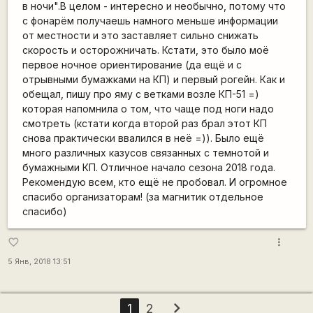
в ночи".В целом - интересно и необычно, потому что
с фонарём получаешь намного меньше информации
от местности и это заставляет сильно снижать
скорость и осторожничать. Кстати, это было моё
первое ночное ориентирование (да ещё и с
отрывными бумажками на КП) и первый рогейн. Как и
обещал, пишу про яму с ветками возле КП-51 =)
которая напомнила о том, что чаще под ноги надо
смотреть (кстати когда второй раз брал этот КП
снова практически ввалился в неё =)). Было ещё
много различных казусов связанных с темнотой и
бумажными КП. Отличное начало сезона 2018 года.
Рекомендую всем, кто ещё не пробовал. И огромное
спасибо организаторам! (за магнитик отдельное
спасибо)
more_vert
favorite_border
5 Янв, 2018 13:51
chevron_right
1
2