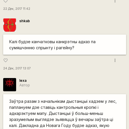
more_vert
favorite_border
22 Дек, 2017 11:42
shkab
Калі будзе канчатковы канкрэтны адказ па
сумяшчэнню спрынту і рагейну?
more_vert
favorite_border
24 Дек, 2017 13:07
lexa
Автор
Заўтра разам з начальнікам дыстанцыі хадзем у лес,
паплануем дзе ставіць кантрольныя кропкі і
адкарэктуем мапу. Дыстанцыі ў больш-меньш
зразумелым выглядзе зьявяцца ў вечары заўтра ці
калі. Дакладна да Новага Году будзе адказ, якую