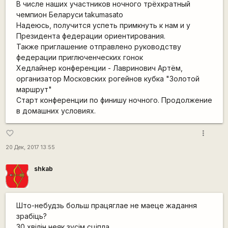
В числе наших участников ночного трёхкратный
чемпион Беларуси takumasato
Надеюсь, получится успеть примкнуть к нам и у
Президента федерации ориентирования.
Также приглашение отправлено руководству
федерации приrлюченческих гонок
Хедлайнер конференции - Лавринович Артём,
организатор Московских рогейнов кубка "Золотой
маршрут"
Старт конференции по финишу ночного. Продолжение
в домашних условиях.
more_vert
favorite_border
20 Дек, 2017 13:55
shkab
Што-небудзь больш працяглае не маеце жадання
зрабіць?
30 хвілін неяк зусім сціпла.