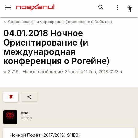
menu
search
more_vert
accessibility_new
Соревнования и мероприятия (перенесено в События)
arrow_back
04.01.2018 Ночное
Ориентирование (и
международная
конференция о Рогейне)
2 716
Новое сообщение:
Shoorick
11 Янв, 2018 01:13
visibility
arrow_downward
notifications_active
share
lexa
Автор
Ночной Полёт (2017/2018) S11E01