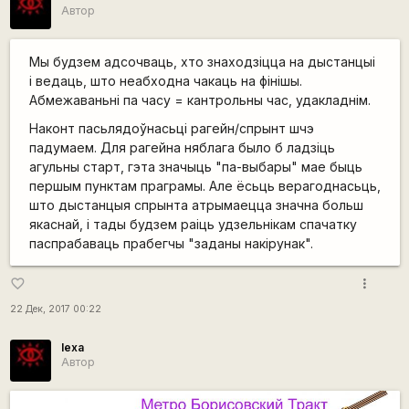
Автор
Мы будзем адсочваць, хто знаходзіцца на дыстанцыі
і ведаць, што неабходна чакаць на фінішы.
Абмежаваньні па часу = кантрольны час, удакладнім.
Наконт пасьлядоўнасьці рагейн/спрынт шчэ
падумаем. Для рагейна няблага было б ладзіць
агульны старт, гэта значыць "па-выбары" мае быць
першым пунктам праграмы. Але ёсьць верагоднасьць,
што дыстанцыя спрынта атрымаецца значна больш
якаснай, і тады будзем раіць удзельнікам спачатку
паспрабаваць прабегчы "заданы накірунак".
more_vert
favorite_border
22 Дек, 2017 00:22
lexa
Автор