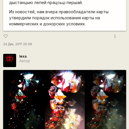
дыстанцыю лепей працсьці першай.
Из новостей, нам вчера правообладатели карты
утвердили порядок использования карты на
коммерческих и донорских условиях.
more_vert
favorite_border
24 Дек, 2017 20:08
lexa
Автор