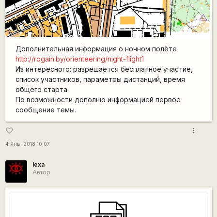
Дополнительная информация о ночном полёте
http://rogain.by/orienteering/night-flight1
Из интересного: разрешается бесплатное участие,
список участников, параметры дистанций, время
общего старта.
По возможности дополню информацией первое
сообщение темы.
more_vert
favorite_border
4 Янв, 2018 10:07
lexa
Автор