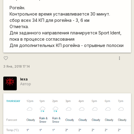
Рогейн.
Контрольное время устанавливается 30 минут.
сбор всех 34 КП для рогейна - 3, 6 км
Отметка.
Для заданного направления планируется Sport Ident,
пока в процессе согласования
Для дополнительных КП рогейна - отрывные полоски
more_vert
favorite_border
3 Янв, 2018 17:14
lexa
Автор