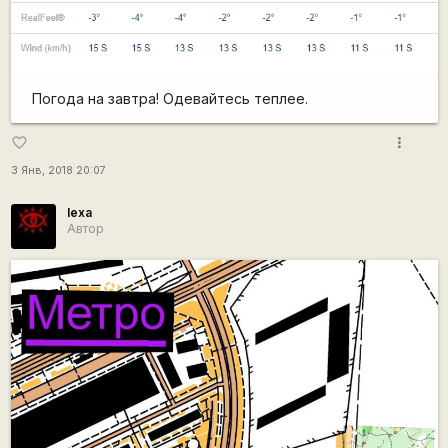
Погода на завтра! Одевайтесь теплее.
more_vert
favorite_border
3 Янв, 2018 20:07
lexa
Автор