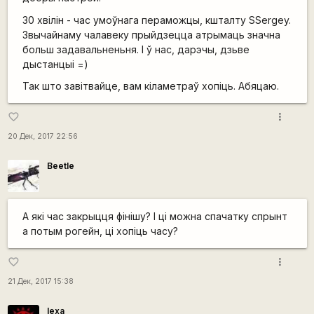
30 хвілін - час умоўнага пераможцы, кшталту SSergey.
Звычайнаму чалавеку прыйдзецца атрымаць значна
больш задавальненьня. І ў нас, дарэчы, дзьве
дыстанцыі =)
Так што завітвайце, вам кіламетраў хопіць. Абяцаю.
more_vert
favorite_border
20 Дек, 2017 22:56
Beetle
А які час закрыцця фінішу? І ці можна спачатку спрынт
а потым рогейн, ці хопіць часу?
more_vert
favorite_border
21 Дек, 2017 15:38
lexa