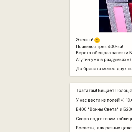
Этеншн!
:)
Появился трек 400-ки!
Верста обещала завезти Ва
Агутин уже в раздумьях=)
До бревета менее двух не
Трататам! Вещает Полоцк
У нас вести из полей!=) 10
Б400 "Воины Света" и Б200
Скоро подготовим таблиц
Бреветы, для разных целе