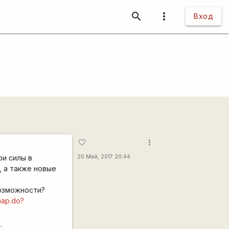
search
more_vert
Вход
more_vert
favorite_border
ои силы в
20 Май, 2017 20:44
 а также новые
возможности?
map.do?
: