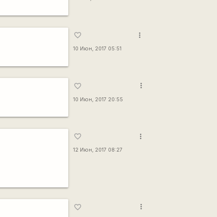
more_vert
favorite_border
10 Июн, 2017 05:51
more_vert
favorite_border
10 Июн, 2017 20:55
more_vert
favorite_border
12 Июн, 2017 08:27
more_vert
favorite_border