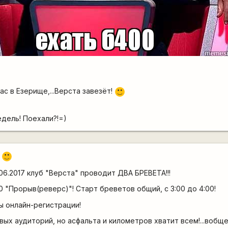
с в Езерище,...Верста завезёт!
:)
дель! Поехали?!=)
!
:)
.06.2017 клуб "Верста" проводит ДВА БРЕВЕТА!!!
 "Прорыв(реверс)"! Старт бреветов общий, с 3:00 до 4:00!
ы онлайн-регистрации!
вых аудиторий, но асфальта и километров хватит всем!...вобщ