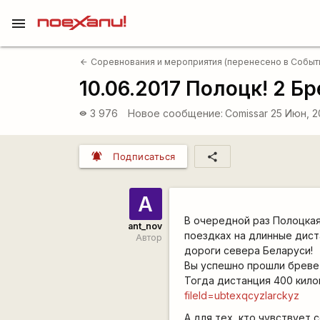
menu
Соревнования и мероприятия (перенесено в Событ
arrow_back
10.06.2017 Полоцк! 2 Б
3 976
Новое сообщение:
Comissar
25 Июн, 2
visibility
notifications_active
share
Подписаться
А
В очередной раз Полоцкая
ant_nov
поездках на длинные дист
Автор
дороги севера Беларуси!
Вы успешно прошли бревет
Тогда дистанция 400 кило
fileId=ubtexqcyzlarckyz
А для тех, кто чувствует