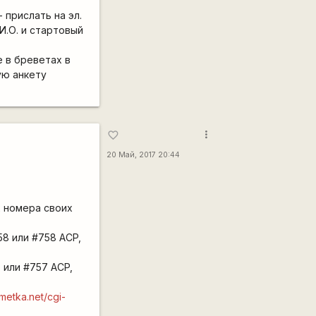
 прислать на эл.
И.О. и стартовый
е в бреветах в
ую анкету
more_vert
favorite_border
20 Май, 2017 20:44
 номера своих
8 или #758 ACP,
 или #757 ACP,
tmetka.net/cgi-