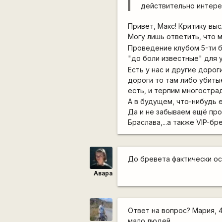
действительно интерес
Привет, Макс! Критику выс
Могу лишь ответить, что 
Проведение клубом 5-ти б
"до боли известные" для 
Есть у нас и другие дорог
дороги то там либо убитые
есть, и терпим многостр
А в будущем, что-нибудь 
Да и не забываем ещё про
Браслава,...а также VIP-б
До бревета фактически ос
Авара
Ответ на вопрос? Мария, 4
мало людей.