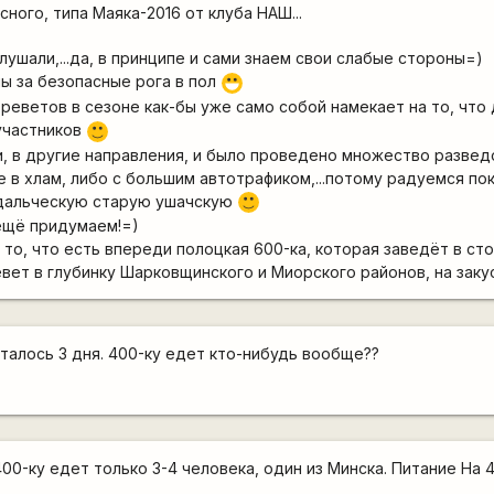
ного, типа Маяка-2016 от клуба НАШ...
лушали,...да, в принципе и сами знаем свои слабые стороны=)
мы за безопасные рога в пол
:D
реветов в сезоне как-бы уже само собой намекает на то, что
участников
:)
и, в другие направления, и было проведено множество разведок 
 в хлам, либо с большим автотрафиком,...потому радуемся пок
адальческую старую ушачскую
:)
ещё придумаем!=)
 то, что есть впереди полоцкая 600-ка, которая заведёт в ст
ревет в глубинку Шарковщинского и Миорского районов, на заку
талось 3 дня. 400-ку едет кто-нибудь вообще??
00-ку едет только 3-4 человека, один из Минска. Питание На 4