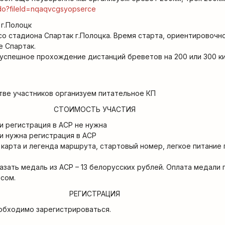
.do?fileId=nqaqvcgsyopserce
 г.Полоцк
о стадиона Спартак г.Полоцка. Время старта, ориентировочно 
е Спартак.
 успешное прохождение дистанций бреветов на 200 или 300 ки
тве участников организуем питательное КП
СТОИМОСТЬ УЧАСТИЯ
ли регистрация в ACP не нужна
ли нужна регистрация в ACP
 карта и легенда маршрута, стартовый номер, легкое питание
зать медаль из ACP – 13 белорусских рублей. Оплата медали
сом.
РЕГИСТРАЦИЯ
обходимо зарегистрироваться.