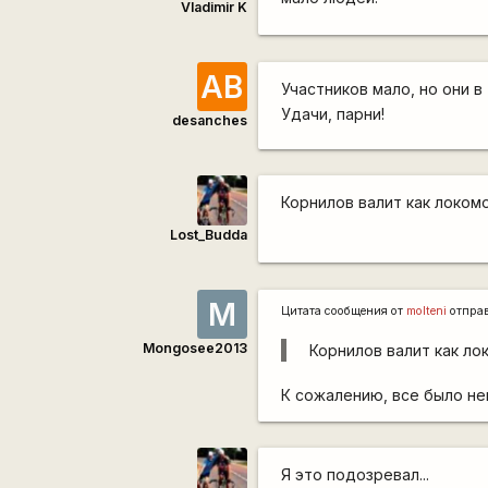
Vladimir K
АВ
Участников мало, но они в
Удачи, парни!
desanches
Корнилов валит как локомо
Lost_Budda
M
Цитата сообщения от
molteni
отпра
Mongosee2013
Корнилов валит как ло
К сожалению, все было нем
Я это подозревал...