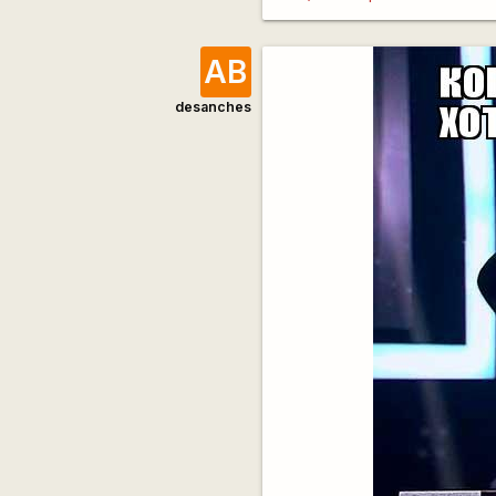
АВ
desanches