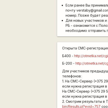
Если ранее Вы принимали
почту verstaby@gmail.co
номер. Позже будет реа
Для новых участников и
РБ - ознакомится с Пол
необходимо отправить п
Открыта СМС-регистраци
Б400 -
http://otmetka.net/cg
Б-200 -
http://otmetka.net/c
Для участников предыдущ
телефонов:
1. На СМС-Сервер (+375 2
если нужна регистрация в 
На СМС-Сервер (+375 29 5
если нужна регистрация в 
2. Смотрим результаты в 
bin/Results.pl?evid=757
соо