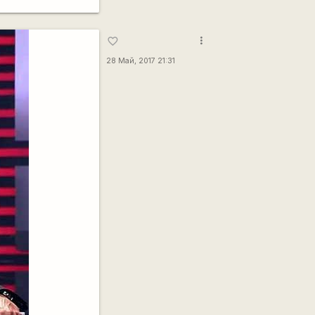
more_vert
favorite_border
28 Май, 2017 21:31