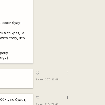
 дороги будут
в те края,...а
ачто тому, что
орону
ску=)
more_vert
favorite_border
6 Июн, 2017 20:49
more_vert
favorite_border
00-ку не будет,
6 Июн, 2017 22:45