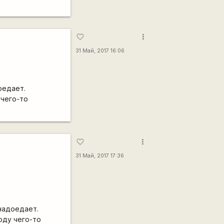
more_vert
favorite_border
31 Май, 2017 16:06
оедает.
 чего-то
more_vert
favorite_border
31 Май, 2017 17:36
надоедает.
оду чего-то