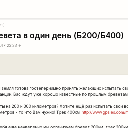
ия)
ревета в один день (Б200/Б400)
017 23:33
arrow_downward
 земля готова гостепериимно принять желающих испытать св
анции. Вас ждут уже хорошо известные по прошлым бреветам,
ы на 200 и 300 километров? Хотите ещё раз испытать свои 
метров - то что Вам нужно! Трек 400км:
http://www.gpsies.com/
 себя еще неуверенно мы организуем бревет 200км, трек 200км