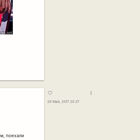
more_vert
favorite_border
29 Май, 2017 20:27
ем, поехали