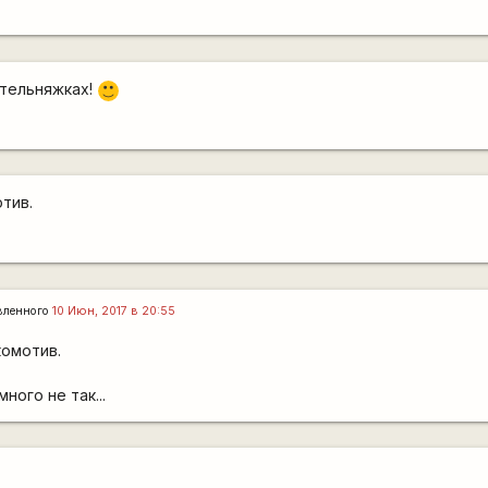
 тельняжках!
:)
тив.
вленного
10 Июн, 2017 в 20:55
комотив.
ного не так...