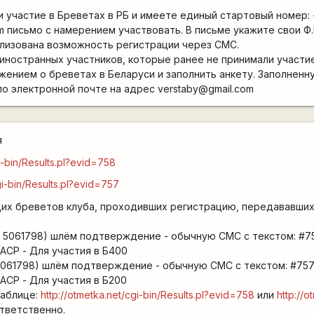
 участие в Бреветах в РБ и имеете единый стартовый номер: -
m письмо с намерением участвовать. В письме укажите свои Ф.
лизована возможность регистрации через СМС.
 иностранных участников, которые ранее не принимали участи
ожением о бреветах в Беларуси и заполнить анкету. Заполненн
о электронной почте на адрес verstaby@gmail.com
я
i-bin/Results.pl?evid=758
gi-bin/Results.pl?evid=757
их бреветов клуба, проходивших регистрацию, передававших
9 5061798) шлём подтверждение - обычную СМС с текстом: #75
АСР - Для участия в Б400
061798) шлём подтверждение - обычную СМС с текстом: #757
АСР - Для участия в Б200
Таблице:
http://otmetka.net/cgi-bin/Results.pl?evid=758
или
http://o
тветственно.