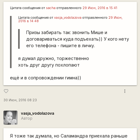
Цитата сообщения от
sacha
отправленного
29 Июн, 2016 в 15:41
Цитата сообщения от
vasja_vodolazova
отправленного
29 Июн,
2016 в 14:48
Призы забирать так: звонить Мише и
договариваться куда подъехать)) У кого нету
его телефона - пишите в личку.
я думал дружно, торжественно
хоть друг другу похлопают
ещё и в сопровождении гимна))
more_vert
favorite_border
30 Июн, 2016 08:23
vasja_vodolazova
Автор
Я тоже так думала, но Саламандра приехала раньше