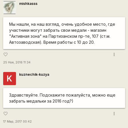
mishkasss
Мы нашли, на наш взгляд, очень удобное место, где
участники могут забрать свои медали - магазин
"Активная зона" на Партизанском пр-те, 107 (ст.м.
Автозаводская). Время работы с 10 до 20.
more_vert
favorite_border
25 Ноя, 2016 11:34
kuznechik-kuzya
K
Здравствуйте. Подскажите пожалуйста, можно еще
забрать медальки за 2016 год?)
more_vert
favorite_border
17 Мар, 2017 00:42