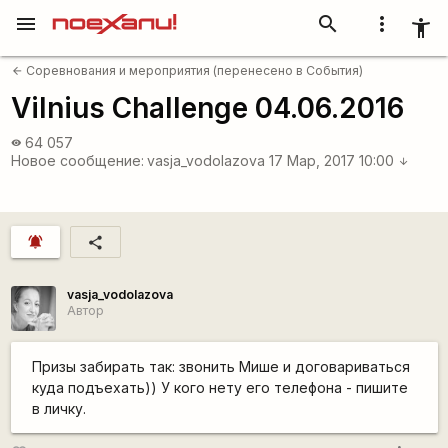
menu
search
more_vert
accessibility_new
Соревнования и мероприятия (перенесено в События)
arrow_back
Vilnius Challenge 04.06.2016
64 057
visibility
Новое сообщение:
vasja_vodolazova
17 Мар, 2017 10:00
arrow_downward
notifications_active
share
vasja_vodolazova
Автор
Призы забирать так: звонить Мише и договариваться
куда подъехать)) У кого нету его телефона - пишите
в личку.