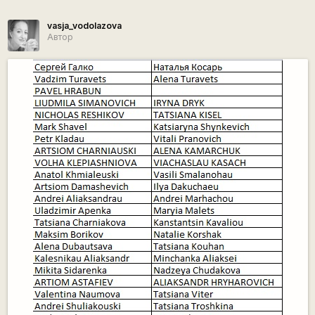
vasja_vodolazova
Автор