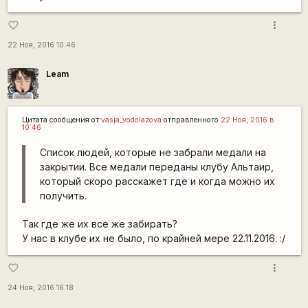
more_vert
favorite_border
22 Ноя, 2016 10:46
Leam
Цитата сообщения от
vasja_vodolazova
отправленного
22 Ноя, 2016 в
10:46
Список людей, которые не забрали медали на
закрытии. Все медали переданы клубу Альтаир,
который скоро расскажет где и когда можно их
получить.
Так где же их все же забирать?
У нас в клубе их не было, по крайней мере 22.11.2016. :/
more_vert
favorite_border
24 Ноя, 2016 16:18