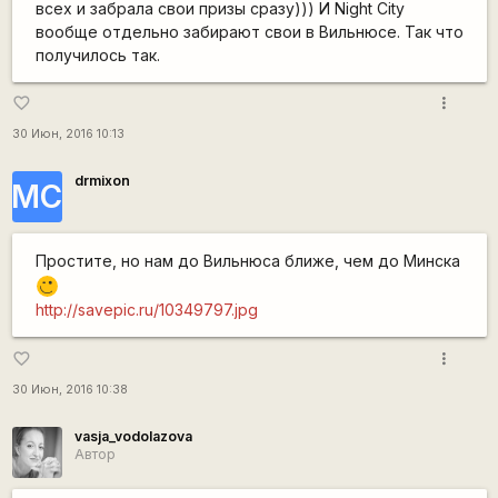
всех и забрала свои призы сразу))) И Night City
вообще отдельно забирают свои в Вильнюсе. Так что
получилось так.
more_vert
favorite_border
30 Июн, 2016 10:13
drmixon
МС
Простите, но нам до Вильнюса ближе, чем до Минска
;)
http://savepic.ru/10349797.jpg
more_vert
favorite_border
30 Июн, 2016 10:38
vasja_vodolazova
Автор