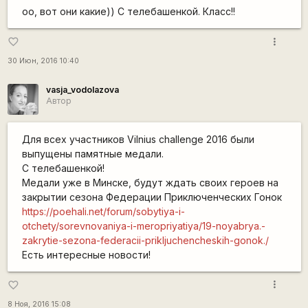
оо, вот они какие)) С телебашенкой. Класс!!
more_vert
favorite_border
30 Июн, 2016 10:40
vasja_vodolazova
Автор
Для всех участников Vilnius challenge 2016 были
выпущены памятные медали.
С телебашенкой!
Медали уже в Минске, будут ждать своих героев на
закрытии сезона Федерации Приключенческих Гонок
https://poehali.net/forum/sobytiya-i-
otchety/sorevnovaniya-i-meropriyatiya/19-noyabrya.-
zakrytie-sezona-federacii-prikljuchencheskih-gonok./
Есть интересные новости!
more_vert
favorite_border
8 Ноя, 2016 15:08