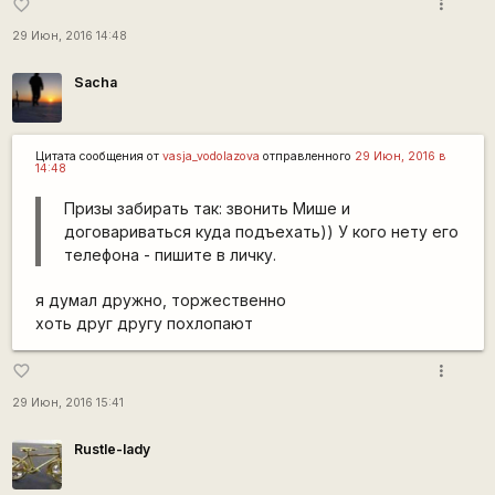
more_vert
favorite_border
29 Июн, 2016 14:48
Sacha
Цитата сообщения от
vasja_vodolazova
отправленного
29 Июн, 2016 в
14:48
Призы забирать так: звонить Мише и
договариваться куда подъехать)) У кого нету его
телефона - пишите в личку.
я думал дружно, торжественно
хоть друг другу похлопают
more_vert
favorite_border
29 Июн, 2016 15:41
Rustle-lady