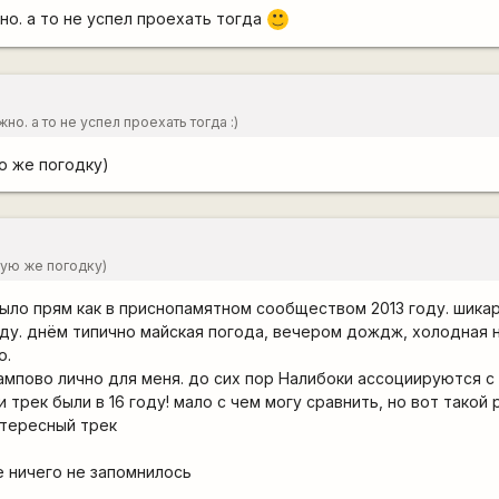
о конечно, но они постоянно падают с холодильника, стоит их только слу
но. а то не успел проехать тогда
:)
если ёптом, то полтора и меньше. Ну и наклейки на раму не такого лошад
ак в 14м году. [/хотелка]
но. а то не успел проехать тогда :)
ю же погодку)
кую же погодку)
ыло прям как в приснопамятном сообществом 2013 году. шика
оду. днём типично майская погода, вечером дождж, холодная н
о.
лампово лично для меня. до сих пор Налибоки ассоциируются с 
 трек были в 16 году! мало с чем могу сравнить, но вот такой 
нтересный трек
е ничего не запомнилось