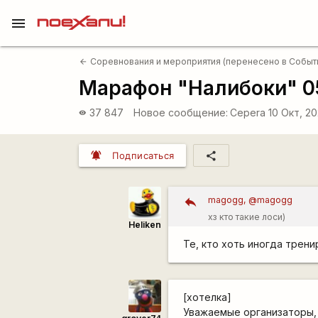
menu
Соревнования и мероприятия (перенесено в Событ
arrow_back
Марафон "Налибоки" 05
37 847
Новое сообщение:
Cepera
10 Окт, 2
visibility
notifications_active
share
Подписаться
magogg, @magogg
хз кто такие лоси)
Heliken
Те, кто хоть иногда трен
[хотелка]
Уважаемые организаторы, 