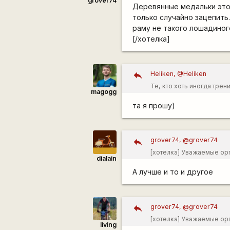
grover74
Деревянные медальки это 
только случайно зацепить.
раму не такого лошадиного
[/хотелка]
Heliken, @Heliken
Те, кто хоть иногда трен
magogg
та я прошу)
grover74, @grover74
[хотелка] Уважаемые орг
dialain
медальки это очень крут
А лучше и то и другое
Цена вопроса 2 р/шт, а 
клеить неудобно, лучше к
grover74, @grover74
[хотелка] Уважаемые орг
living