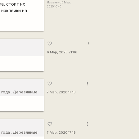
Изменено 6 Мар,
а, стоит их
2020 16:46
 наклейки на
more_vert
favorite_border
6 Мар, 2020 21:06
more_vert
favorite_border
о года . Деревянные
7 Мар, 2020 17:18
чайно зацепить.
иного размера,
more_vert
favorite_border
о года . Деревянные
7 Мар, 2020 17:19