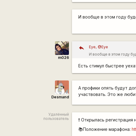
И вообще в этом году буде
Eye, @Eye
И вообще в этом году бу
m026
Есть стимул быстрее уеха
А профики опять будут до
участвовать. Это же люб
Desmand
Удалённый
пользователь
❗ Открылась регистрация 
📚Положение марафона:
ht