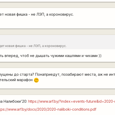
т новая фишка - не ЛЭП, а короновирус.
дет новая фишка - не ЛЭП, а короновирус.
ть вперед, чтоб не дышать чужими кашлями и чихами ))
пущены до старта? Понаприедут, позабирают места, аж не ин
ительский марафон
;)
на Налибоки'20:
https://www.arf.by/?index=events-future&id=2020-
tps://www.arf.by/docs/2020/2020-naliboki-conditions.pdf