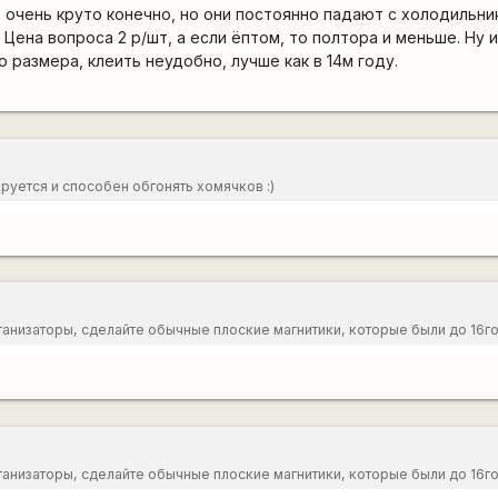
очень круто конечно, но они постоянно падают с холодильник
 Цена вопроса 2 р/шт, а если ёптом, то полтора и меньше. Ну и
 размера, клеить неудобно, лучше как в 14м году.
ируется и способен обгонять хомячков :)
анизаторы, сделайте обычные плоские магнитики, которые были до 16г
о конечно, но они постоянно падают с холодильника, стоит их только слу
если ёптом, то полтора и меньше. Ну и наклейки на раму не такого лошад
ак в 14м году. [/хотелка]
анизаторы, сделайте обычные плоские магнитики, которые были до 16г