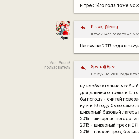
медальки это очень крут
и трек 14го года тоже мож
Цена вопроса 2 р/шт, а 
клеить неудобно, лучше к
Игорь, @living
и трек 14го года тоже мож
Ярыч
Не лучше 2013 года и таку
Удалённый
Ярыч, @Ярыч
пользователь
Не лучше 2013 года и та
ну необязательно чтобы б
для длинного трека в 15 г
бы погоду - считай повезл
ну и в 16 году было само 
шикарный базовый лагерь и
2015 - шикарная погода, и
2016 - шикарный трек и БЛ
2018 - плохой трек, больш