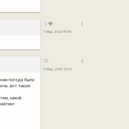
чайно зацепить.
иного размера,
more_vert
favorite
2
7 Мар, 2020 18:46
more_vert
favorite_border
9 Мар, 2020 22:14
рная погода была
очь. вот такую
тем, какой
рейтинг: