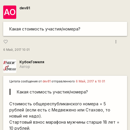
dev81
АО
Какая стоимость участия/номера?
more_vert
favorite_border
6 Май, 2017 10:01
КубокГомеля
Автор
Цитата сообщения от
dev81
отправленного
6 Май, 2017 в 10:01
Какая стоимость участия/номера?
Стоимость общереспубликанского номера = 5
рублей (если есть с Медвежено или Стахово, то
новый не надо).
Стартовый взнос марафона мужчины старше 18 лет =
10 рублей.