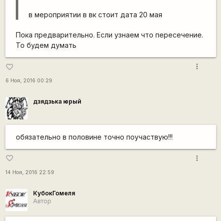
в мероприятии в вк стоит дата 20 мая
Пока предварительно. Если узнаем что пересечение.
То будем думать
more_vert
favorite_border
6 Ноя, 2016 00:29
дзядзька юрый
обязательно в половине точно поучаствую!!!
more_vert
favorite_border
14 Ноя, 2016 22:59
КубокГомеля
Автор