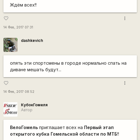
Ждём всех!!
more_vert
favorite_border
14 Фев, 2017 07:31
dashkevich
опять эти спортсмены в городе нормально спать на
диване мешать будут...
more_vert
favorite_border
14 Фев, 2017 08:52
КубокГомеля
Автор
ВелоГомель
приглашает всех на
Первый этап
открытого кубка Гомельской области по МТБ
!!