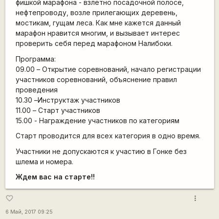
фишкой марафона - взлетно посадочной полосе,
нефтепроводу, возле прилегающих деревень,
мостикам, гущам леса. Как мне кажется данный
марафон нравится многим, и вызывает интерес
проверить себя перед марафоном Налибоки.
Программа:
09.00 – Открытие соревнований, начало регистрации
участников соревнований, объяснение правил
проведения
10.30 –Инструктаж участников
11.00 – Старт участников
15.00 - Награждение участников по категориям
Старт проводится для всех категория в одно время.
Участники не допускаются к участию в Гонке без
шлема и номера.
Ждем вас на старте!!
more_vert
favorite_border
6 Май, 2017 09:25