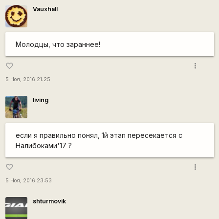
Vauxhall
Молодцы, что зараннее!
more_vert
favorite_border
5 Ноя, 2016 21:25
living
если я правильно понял, 1й этап пересекается с
Налибоками'17 ?
more_vert
favorite_border
5 Ноя, 2016 23:53
shturmovik