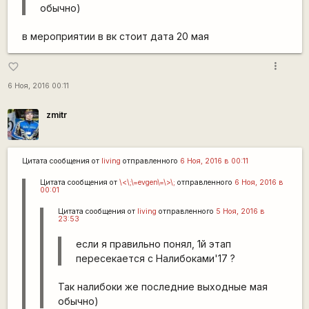
обычно)
в мероприятии в вк стоит дата 20 мая
more_vert
favorite_border
6 Ноя, 2016 00:11
zmitr
Цитата сообщения от
living
отправленного
6 Ноя, 2016 в 00:11
Цитата сообщения от
\<\;\=evgen\=\>\;
отправленного
6 Ноя, 2016 в
00:01
Цитата сообщения от
living
отправленного
5 Ноя, 2016 в
23:53
если я правильно понял, 1й этап
пересекается с Налибоками'17 ?
Так налибоки же последние выходные мая
обычно)