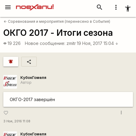
menu
search
more_vert
accessibility_new
Соревнования и мероприятия (перенесено в События)
arrow_back
ОКГО 2017 - Итоги сезона
19 226
Новое сообщение:
zmitr
19 Ноя, 2017 15:04
visibility
arrow_downward
notifications_active
share
КубокГомеля
Автор
ОКГО-2017 завершён
more_vert
favorite_border
3 Ноя, 2016 11:08
КубокГомеля