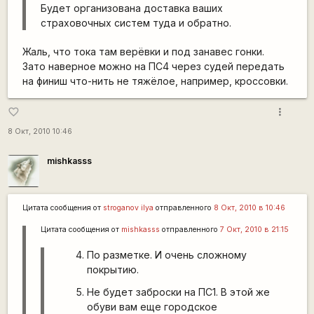
Будет организована доставка ваших
страховочных систем туда и обратно.
Жаль, что тока там верёвки и под занавес гонки.
Зато наверное можно на ПС4 через судей передать
на финиш что-нить не тяжёлое, например, кроссовки.
more_vert
favorite_border
8 Окт, 2010 10:46
mishkasss
Цитата сообщения от
stroganov ilya
отправленного
8 Окт, 2010 в 10:46
Цитата сообщения от
mishkasss
отправленного
7 Окт, 2010 в 21:15
По разметке. И очень сложному
покрытию.
Не будет заброски на ПС1. В этой же
обуви вам еще городское