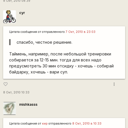
8 Окт, 2010 08:39
cyr
Цитата сообщения от
отправленного
7 Окт, 2010 в 23:03
спасибо, честное решение.
Таймень, например, после небольшой тренировки
собирается за 12-15 мин. тогда для всех надо
предусмотреть 30 мин отсидку - хочешь - собирай
байдарку, хочешь - вари суп.
more_vert
favorite_border
8 Окт, 2010 10:33
mishkasss
Цитата сообщения от
кир
отправленного
8 Окт, 2010 в 10:33