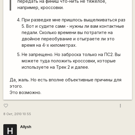
передать на финиш что-нить не тяжёлое,
например, кроссовки.
При разведке мне пришлось выщелкиваться раз
5. Вот и судите сами - нужны ли вам контактные
педали. Сколько времени вы потратите на
двойное переобувание и отыграете ли это
время на 4-х километрах.
Не запрещено. Но заброска только на ПС2. Вы
можете туда положить кроссовки, которые
используете на Трек 2 и далее.
Да, жаль. Но есть вполне объективные причины для
этого.
Это возможно.
more_vert
favorite_border
8 Окт, 2010 10:55
Allysh
Н