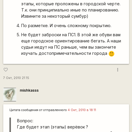
этапы, которые проложены в городской черте.
Т.к. они принципиально иные по планированию.
Извините за некоторый сумбур)
По разметке. И очень сложному покрытию.
Не будет заброски на ПС1. В этой же обуви вам
еще городское ориентирование бегать. А наши
судьи иедут на ПС раньше, чем вы закончите
изучать достопримечательности города
:)
more_vert
favorite_border
7 Окт, 2010 21:15
mishkasss
Цитата сообщения от
отправленного
4 Окт, 2010 в 18:11
Вопрос:
Где будет этап (этапы) верёвок ?