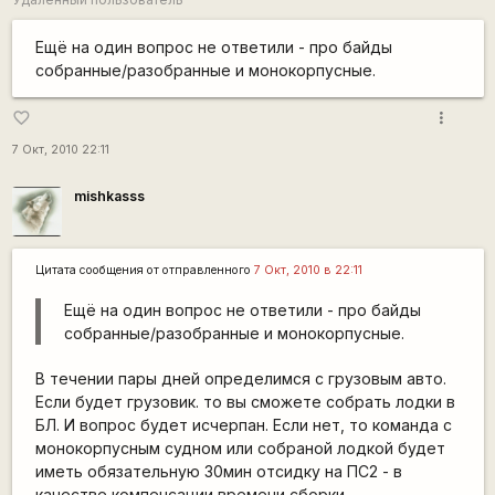
Ещё на один вопрос не ответили - про байды
собранные/разобранные и монокорпусные.
more_vert
favorite_border
7 Окт, 2010 22:11
mishkasss
Цитата сообщения от
отправленного
7 Окт, 2010 в 22:11
Ещё на один вопрос не ответили - про байды
собранные/разобранные и монокорпусные.
В течении пары дней определимся с грузовым авто.
Если будет грузовик. то вы сможете собрать лодки в
БЛ. И вопрос будет исчерпан. Если нет, то команда с
монокорпусным судном или собраной лодкой будет
иметь обязательную 30мин отсидку на ПС2 - в
качестве компенсации времени сборки.