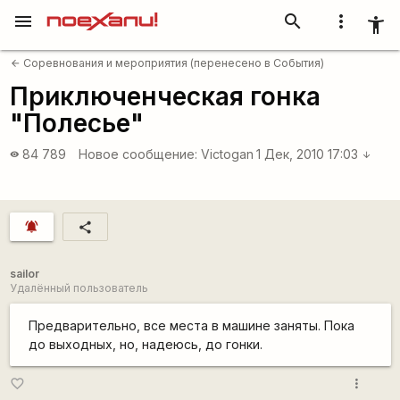
menu
search
more_vert
accessibility_new
Соревнования и мероприятия (перенесено в События)
arrow_back
Приключенческая гонка
"Полесье"
84 789
Новое сообщение:
Victogan
1 Дек, 2010 17:03
visibility
arrow_downward
notifications_active
share
sailor
Удалённый пользователь
Предварительно, все места в машине заняты. Пока
до выходных, но, надеюсь, до гонки.
more_vert
favorite_border