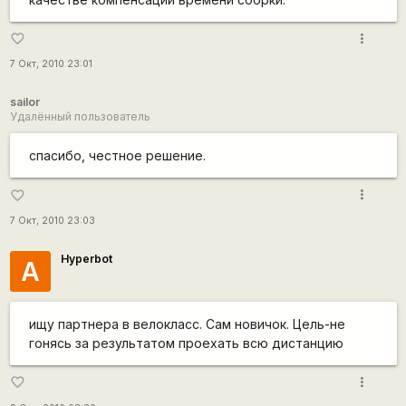
more_vert
favorite_border
7 Окт, 2010 23:01
sailor
Удалённый пользователь
спасибо, честное решение.
more_vert
favorite_border
7 Окт, 2010 23:03
Hyperbot
А
ищу партнера в велокласс. Сам новичок. Цель-не
гонясь за результатом проехать всю дистанцию
more_vert
favorite_border