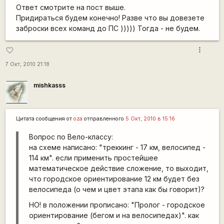
Ответ смотрите на пост выше.
Придираться будем конечно! Разве что вы довезете
заброски всех команд до ПС ))))) Тогда - не будем.
more_vert
favorite_border
7 Окт, 2010 21:18
mishkasss
Цитата сообщения от
oza
отправленного
5 Окт, 2010 в 15:16
Вопрос по Вело-классу:
на схеме написано: "треккинг - 17 км, велосипед -
114 км". если применить простейшее
математическое действие сложение, то выходит,
что городское ориентирование 12 км будет без
велосипеда (о чем и цвет этапа как бы говорит)?
НО! в положении прописано: "Пролог - городское
ориентирование (бегом и на велосипедах)". как