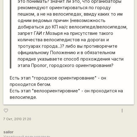
это понимать? значит ли это, что организаторы
рекомендуют ориентироваться по городу
пешком, а не на велосипедах, ввиду каких то им
одним ведомых причин (невозможность
добираться до КП на/с велосипеде/велосипедом,
запрет ГАИ г.Мозыря на присутствие такого
количества велосипедистов на дорогах и
тротуарах города...)? либо вы противоречите
официальному Положению и в обязательном
порядке указываете способ прохождения части
этапа Пролог, городского ориентирования?
Есть этап "городское ориентирование" - он
проходится бегом.
Есть этап "велоориентировние" - он проходится на
велосипеде.
more_vert
favorite_border
7 Окт, 2010 21:20
sailor
Удалённый пользователь