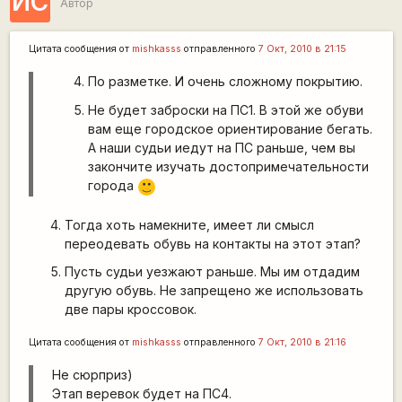
ИС
Автор
Цитата сообщения от
mishkasss
отправленного
7 Окт, 2010 в 21:15
По разметке. И очень сложному покрытию.
Не будет заброски на ПС1. В этой же обуви
вам еще городское ориентирование бегать.
А наши судьи иедут на ПС раньше, чем вы
закончите изучать достопримечательности
города
:)
Тогда хоть намекните, имеет ли смысл
переодевать обувь на контакты на этот этап?
Пусть судьи уезжают раньше. Мы им отдадим
другую обувь. Не запрещено же использовать
две пары кроссовок.
Цитата сообщения от
mishkasss
отправленного
7 Окт, 2010 в 21:16
Не сюрприз)
Этап веревок будет на ПС4.