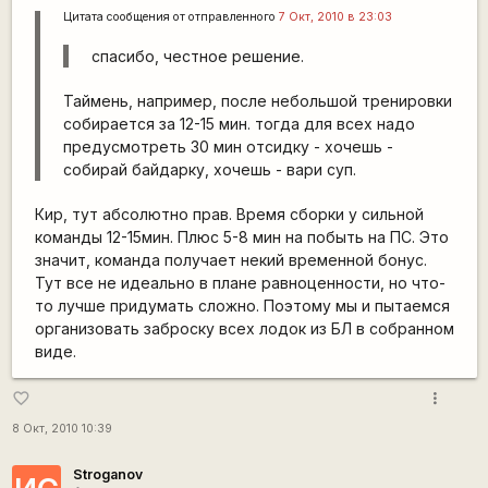
Цитата сообщения от
отправленного
7 Окт, 2010 в 23:03
спасибо, честное решение.
Таймень, например, после небольшой тренировки
собирается за 12-15 мин. тогда для всех надо
предусмотреть 30 мин отсидку - хочешь -
собирай байдарку, хочешь - вари суп.
Кир, тут абсолютно прав. Время сборки у сильной
команды 12-15мин. Плюс 5-8 мин на побыть на ПС. Это
значит, команда получает некий временной бонус.
Тут все не идеально в плане равноценности, но что-
то лучше придумать сложно. Поэтому мы и пытаемся
организовать заброску всех лодок из БЛ в собранном
виде.
more_vert
favorite_border
8 Окт, 2010 10:39
Stroganov