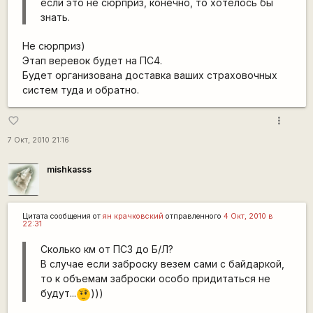
если это не сюрприз, конечно, то хотелось бы
знать.
Не сюрприз)
Этап веревок будет на ПС4.
Будет организована доставка ваших страховочных
систем туда и обратно.
more_vert
favorite_border
7 Окт, 2010 21:16
mishkasss
Цитата сообщения от
ян крачковский
отправленного
4 Окт, 2010 в
22:31
Сколько км от ПС3 до Б/Л?
В случае если заброску везем сами с байдаркой,
то к объемам заброски особо придитаться не
будут...
)))
???