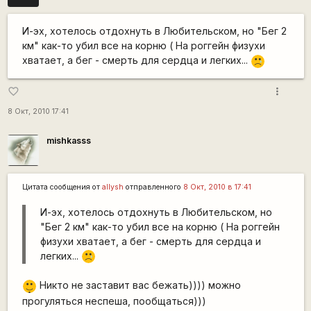
И-эх, хотелось отдохнуть в Любительском, но "Бег 2
км" как-то убил все на корню ( На роггейн физухи
хватает, а бег - смерть для сердца и легких...
:'(
more_vert
favorite_border
8 Окт, 2010 17:41
mishkasss
Цитата сообщения от
allysh
отправленного
8 Окт, 2010 в 17:41
И-эх, хотелось отдохнуть в Любительском, но
"Бег 2 км" как-то убил все на корню ( На роггейн
физухи хватает, а бег - смерть для сердца и
легких...
:'(
|-)
Никто не заставит вас бежать)))) можно
_)
прогуляться неспеша, пообщаться)))