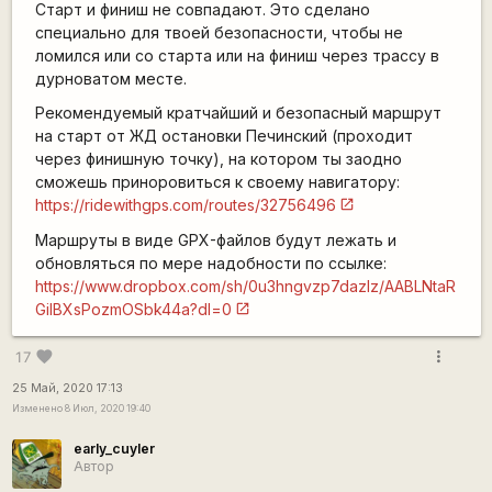
Старт и финиш не совпадают. Это сделано
специально для твоей безопасности, чтобы не
ломился или со старта или на финиш через трассу в
дурноватом месте.
Рекомендуемый кратчайший и безопасный маршрут
на старт от ЖД остановки Печинский (проходит
через финишную точку), на котором ты заодно
сможешь приноровиться к своему навигатору:
https://ridewithgps.com/routes/32756496
Маршруты в виде GPX-файлов будут лежать и
обновляться по мере надобности по ссылке:
https://www.dropbox.com/sh/0u3hngvzp7dazlz/AABLNtaR
GiIBXsPozmOSbk44a?dl=0
more_vert
favorite
17
25 Май, 2020 17:13
Изменено 8 Июл, 2020 19:40
early_cuyler
Автор