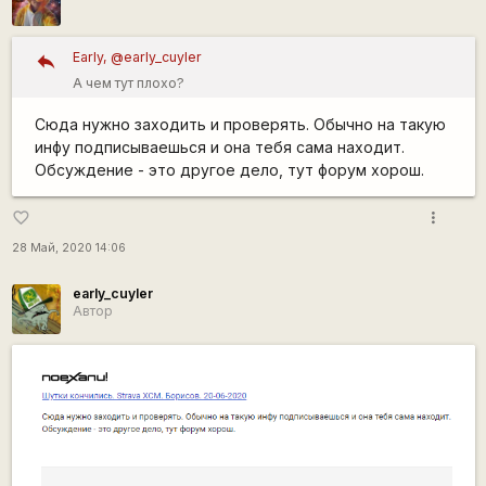
Early, @early_cuyler
А чем тут плохо?
Сюда нужно заходить и проверять. Обычно на такую
инфу подписываешься и она тебя сама находит.
Обсуждение - это другое дело, тут форум хорош.
more_vert
favorite_border
28 Май, 2020 14:06
early_cuyler
Автор