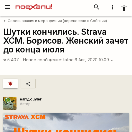
menu
search
more_vert
accessibility_new
Соревнования и мероприятия (перенесено в События)
arrow_back
Шутки кончились. Strava
XCM. Борисов. Женский зачет
до конца июля
5 407
Новое сообщение:
taline
6 Авг, 2020 10:09
visibility
arrow_downward
notifications_active
share
early_cuyler
Автор