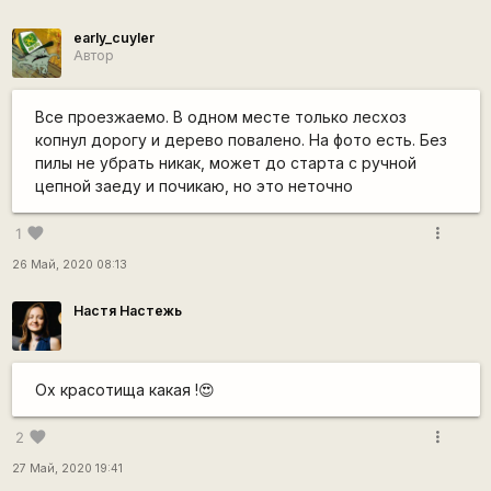
early_cuyler
Автор
Все проезжаемо. В одном месте только лесхоз
копнул дорогу и дерево повалено. На фото есть. Без
пилы не убрать никак, может до старта с ручной
цепной заеду и почикаю, но это неточно
more_vert
favorite
1
26 Май, 2020 08:13
Настя Настежь
Ох красотища какая !😍
more_vert
favorite
2
27 Май, 2020 19:41