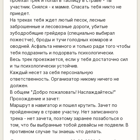
проехал трек и попал в таблицу в страве - ты
участник. Снялся - к мамке. Спасать тебя никто не
приедет.
На треках тебя ждет лютый песок, лесные
заброшенные и лесовозные дороги, убитые
зубодробящие грейдера (специально выбирал
пожестче), броды и тучи голодных комаров и
оводней. Асфальта немного и только ради того чтобы
тебя подразнить и подорвать психологически.
Весь трек проезжается, если у тебя достаточно сил
и ты психологически устойчив.
Каждый несет за себя персональную
ответственность. Организатор никому ничего не
должен.
В общем "Добро пожаловать! Наслаждайтесь!"
Прохождение и зачет:
Маршрут в навигатор и пошел крутить. Зачет по
пройденному в страве участку. Нет записанного
трека - нет зачета, поэтому заранее позаботься о
том, что бы выбранные тобой девайсы не подвели. В
противном случае ты знаешь что делать.