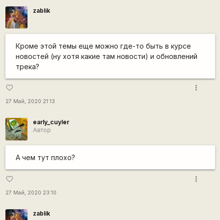
zablik
Кроме этой темы еще можно где-то быть в курсе
новостей (ну хотя какие там новости) и обновлений
трека?
more_vert
favorite_border
27 Май, 2020 21:13
early_cuyler
Автор
А чем тут плохо?
more_vert
favorite_border
27 Май, 2020 23:10
zablik