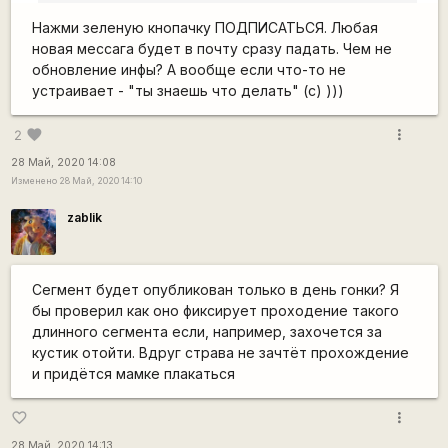
Нажми зеленую кнопачку ПОДПИСАТЬСЯ. Любая
новая мессага будет в почту сразу падать. Чем не
обновление инфы? А вообще если что-то не
устраивает - "ты знаешь что делать" (с) )))
more_vert
favorite
2
28 Май, 2020 14:08
Изменено 28 Май, 2020 14:10
zablik
Сегмент будет опубликован только в день гонки? Я
бы проверил как оно фиксирует проходение такого
длинного сегмента если, например, захочется за
кустик отойти. Вдруг страва не зачтёт прохождение
и придётся мамке плакаться
more_vert
favorite_border
28 Май, 2020 14:13