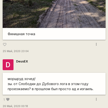
Финишная точка
more_vert
favorite_border
25 Май, 2020 23:04
DeusEX
D
моршруд зочед!
зы. от Слободки до Дубового лога в этом году
проезжаемо? в прошлом был просто ад и изгаиль.
more_vert
favorite
1
26 Май, 2020 00:18