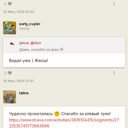
more_vert
favorite
4
25 Июл, 2020 22:02
early_cuyler
Автор
даша, @alyo
Дима, спасибо за трек 😻
https://strava.app.link/oRuIMeKPp8
Видал уже ) Жжош!
more_vert
favorite
3
25 Июл, 2020 22:47
taline
Чудесно прокатилась
Спасибо за клёвый трек!
:)
https://www.strava.com/activities/3816104415/segments/27
22535745173664996