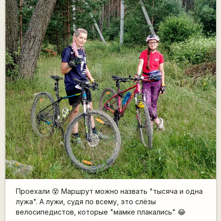
Проехали 😵 Маршрут можно назвать "тысяча и одна
лужа". А лужи, судя по всему, это слёзы
велосипедистов, которые "мамке плакались" 😂