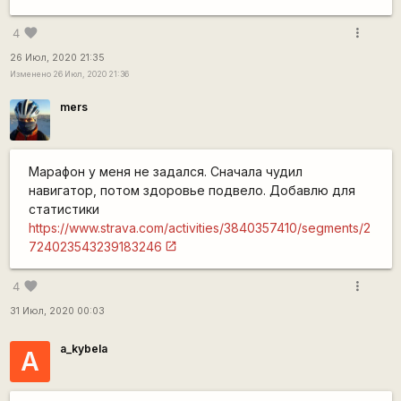
more_vert
favorite
4
26 Июл, 2020 21:35
Изменено 26 Июл, 2020 21:36
mers
Марафон у меня не задался. Сначала чудил
навигатор, потом здоровье подвело. Добавлю для
статистики
https://www.strava.com/activities/3840357410/segments/2
724023543239183246
more_vert
favorite
4
31 Июл, 2020 00:03
a_kybela
A