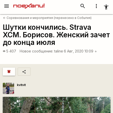
menu
search
more_vert
accessibility_new
Соревнования и мероприятия (перенесено в События)
arrow_back
Шутки кончились. Strava
XCM. Борисов. Женский зачет
до конца июля
5 407
Новое сообщение:
taline
6 Авг, 2020 10:09
visibility
arrow_downward
notifications_active
share
kvitvit