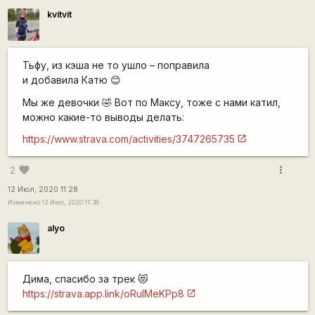
kvitvit
Тьфу, из кэша не то ушло – поправила
и добавила Катю 😊
Мы же девочки 🤣 Вот по Максу, тоже с нами катил,
можно какие-то выводы делать:
https://www.strava.com/activities/3747265735
more_vert
favorite
2
12 Июл, 2020 11:28
Изменено 12 Июл, 2020 11:38
alyo
Дима, спасибо за трек 😻
https://strava.app.link/oRuIMeKPp8