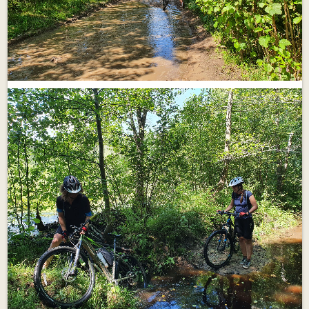
участки в жёсткий расколбас - грейдера отдыхают. В
целом, получилась вполне себе приключенческая гонка:
и на велике поездили, и пешком прогулялись и поплавали
😂 Спасибо организаторам за трек - красивый и
разнообразный! Про лужи мамке поплакала 😂 Спасибо
всем участницам за то, что задали темп гонки, и
отдельное спасибо Наталье Королевой за высокую
планку! Встреча на треке с @mers добавила
соревновательного духа этому 'виртуальному' марафону!