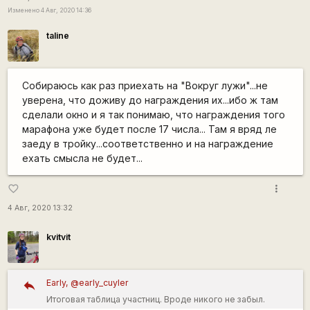
Изменено 4 Авг, 2020 14:36
taline
Собираюсь как раз приехать на "Вокруг лужи"...не
уверена, что доживу до награждения их...ибо ж там
сделали окно и я так понимаю, что награждения того
марафона уже будет после 17 числа... Там я вряд ле
заеду в тройку...соответственно и на награждение
ехать смысла не будет...
more_vert
favorite_border
4 Авг, 2020 13:32
kvitvit
Early, @early_cuyler
Итоговая таблица участниц. Вроде никого не забыл.