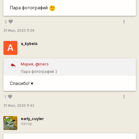
Пара фотографий
:)
more_vert
favorite
3
31 Июл, 2020 11:09
a_kybela
A
Мария, @mers
Пара фотографий :)
Спасибо! ♥️
more_vert
favorite
1
31 Июл, 2020 11:42
early_cuyler
Автор