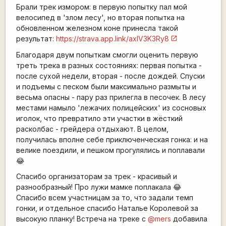
Брали трек измором: в первую попытку пал мой
велосипед в 'злом лесу', но вторая попытка на
обновленном железном коне принесла такой
результат:
https://strava.app.link/axIV3K3Ry8
Благодаря двум попыткам смогли оценить первую
треть трека в разных состояниях: первая попытка -
после сухой недели, вторая - после дождей. Спуски
и подъемы с песком были максимально размыты и
весьма опасны - пару раз прилегла в песочек. В лесу
местами намыло 'лежачих полицейских' из сосновых
иголок, что превратило эти участки в жёсткий
расколбас - грейдера отдыхают. В целом,
получилась вполне себе приключенческая гонка: и на
велике поездили, и пешком прогулялись и поплавали
😂
Спасибо организаторам за трек - красивый и
разнообразный! Про лужи мамке поплакала 😂
Спасибо всем участницам за то, что задали темп
гонки, и отдельное спасибо Наталье Королевой за
высокую планку! Встреча на треке с
@mers
добавила