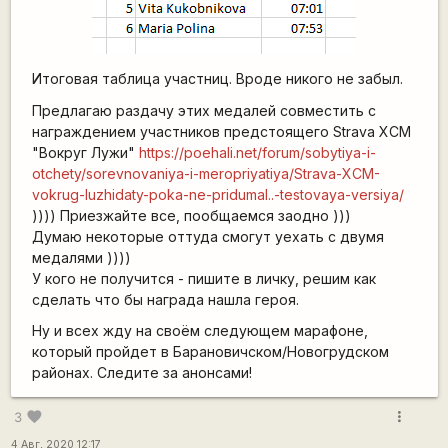
Итоговая таблица участниц. Вроде никого не забыл.
Предлагаю раздачу этих медалей совместить с
награждением участников предстоящего Strava XCM
"Вокруг Лужи"
https://poehali.net/forum/sobytiya-i-
otchety/sorevnovaniya-i-meropriyatiya/Strava-XCM-
vokrug-luzhidaty-poka-ne-pridumal..-testovaya-versiya/
)))) Приезжайте все, пообщаемся заодно )))
Думаю некоторые оттуда смогут уехать с двумя
медалями ))))
У кого не получится - пишите в личку, решим как
сделать что бы награда нашла героя.
Ну и всех жду на своём следующем марафоне,
который пройдет в Барановичском/Новогрудском
районах. Следите за анонсами!
more_vert
favorite
3
4 Авг, 2020 12:17