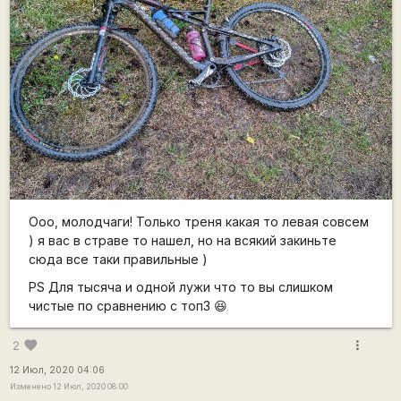
Ооо, молодчаги! Только треня какая то левая совсем
) я вас в страве то нашел, но на всякий закиньте
сюда все таки правильные )
PS Для тысяча и одной лужи что то вы слишком
чистые по сравнению с топ3 😆
more_vert
favorite
2
12 Июл, 2020 04:06
Изменено 12 Июл, 2020 08:00