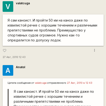
valatcuga
V
Я сам каноист. И пройти 50 км на каноэ даже по
извилистой речке с хорошим течением и различными
препятствиями не проблема. Преимущество у
спортивных судов огромное. Нужно как-то
определится по допуску лодок.
more_vert
favorite_border
27 Авг, 2010 12:43
Anatol
A
Цитата сообщения от
valatcuga
отправленного
27 Авг, 2010 в 12:43
Я сам каноист. И пройти 50 км на каноэ даже по
извилистой речке с хорошим течением и
различными препятствиями не проблема.