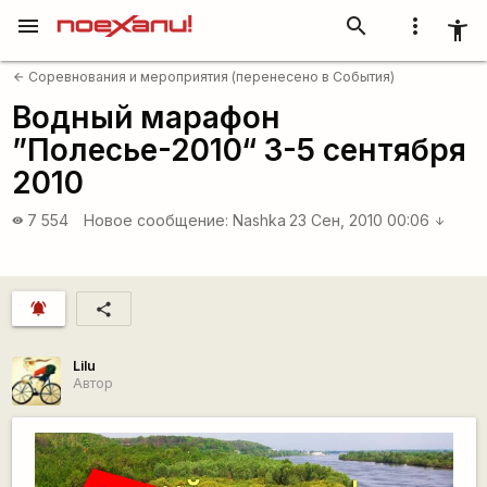
menu
search
more_vert
accessibility_new
Соревнования и мероприятия (перенесено в События)
arrow_back
Водный марафон
”Полесье-2010“ 3-5 сентября
2010
7 554
Новое сообщение:
Nashka
23 Сен, 2010 00:06
visibility
arrow_downward
notifications_active
share
Lilu
Автор