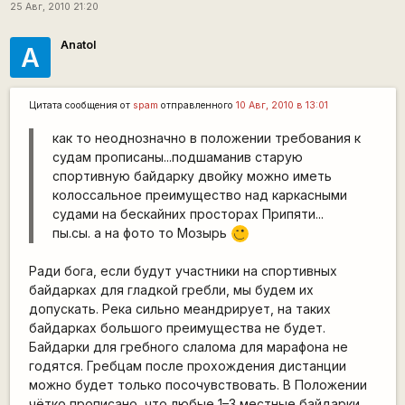
25 Авг, 2010 21:20
Anatol
A
Цитата сообщения от
spam
отправленного
10 Авг, 2010 в 13:01
как то неоднозначно в положении требования к
судам прописаны...подшаманив старую
спортивную байдарку двойку можно иметь
колоссальное преимущество над каркасными
судами на бескайних просторах Припяти...
пы.сы. а на фото то Мозырь
;)
Ради бога, если будут участники на спортивных
байдарках для гладкой гребли, мы будем их
допускать. Река сильно меандрирует, на таких
байдарках большого преимущества не будет.
Байдарки для гребного слалома для марафона не
годятся. Гребцам после прохождения дистанции
можно будет только посочувствовать. В Положении
чётко прописано, что любые 1–3 местные байдарки,