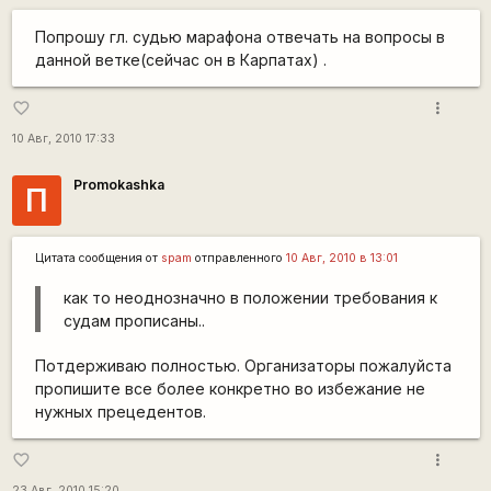
Попрошу гл. судью марафона отвечать на вопросы в
данной ветке(сейчас он в Карпатах) .
more_vert
favorite_border
10 Авг, 2010 17:33
Promokashka
П
Цитата сообщения от
spam
отправленного
10 Авг, 2010 в 13:01
как то неоднозначно в положении требования к
судам прописаны..
Потдерживаю полностью. Организаторы пожалуйста
пропишите все более конкретно во избежание не
нужных прецедентов.
more_vert
favorite_border
23 Авг, 2010 15:20