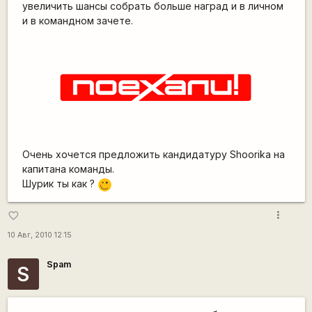
увеличить шансы собрать больше наград и в личном
и в командном зачете.
Очень хочется предложить кандидатуру Shoorika на
капитана команды.
Шурик ты как ?
;)
more_vert
favorite_border
10 Авг, 2010 12:15
Spam
S