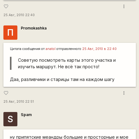
more_vert
favorite_border
25 Авг, 2010 22:40
Promokashka
П
Цитата сообщения от
anatol
отправленного
25 Авг, 2010 в 22:40
Советую посмотреть карты этого участка и
изучить маршрут. Не всё так просто!
Даа, разливчики и старицы там на каждом шагу
more_vert
favorite_border
25 Авг, 2010 22:51
Spam
S
ну припятские меандры большие и просторные и мое