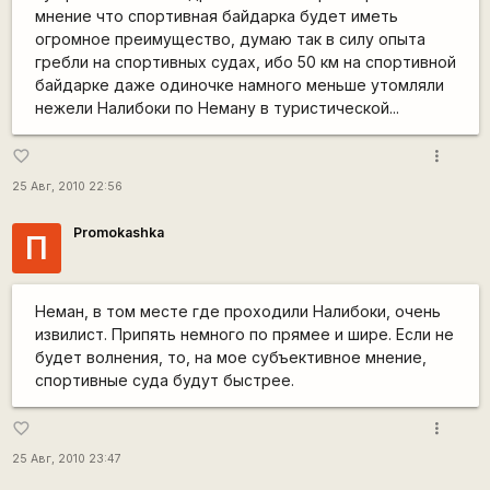
мнение что спортивная байдарка будет иметь
огромное преимущество, думаю так в силу опыта
гребли на спортивных судах, ибо 50 км на спортивной
байдарке даже одиночке намного меньше утомляли
нежели Налибоки по Неману в туристической...
more_vert
favorite_border
25 Авг, 2010 22:56
Promokashka
П
Неман, в том месте где проходили Налибоки, очень
извилист. Припять немного по прямее и шире. Если не
будет волнения, то, на мое субъективное мнение,
спортивные суда будут быстрее.
more_vert
favorite_border
25 Авг, 2010 23:47