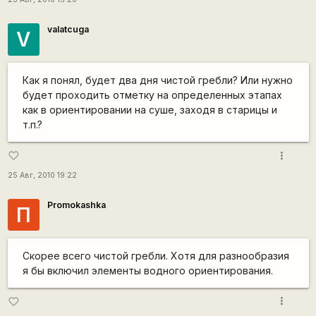
valatcuga
V
Как я понял, будет два дня чистой гребли? Или нужно
будет проходить отметку на определенных этапах
как в ориентировании на суше, заходя в старицы и
т.п.?
more_vert
favorite_border
25 Авг, 2010 19:22
Promokashka
П
Скорее всего чистой гребли. Хотя для разнообразия
я бы включил элементы водного ориентирования.
more_vert
favorite_border