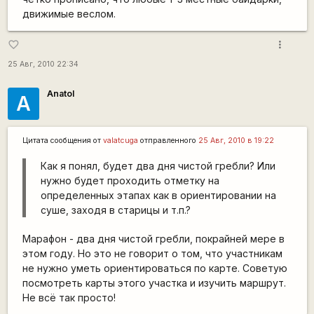
движимые веслом.
more_vert
favorite_border
25 Авг, 2010 22:34
Anatol
A
Цитата сообщения от
valatcuga
отправленного
25 Авг, 2010 в 19:22
Как я понял, будет два дня чистой гребли? Или
нужно будет проходить отметку на
определенных этапах как в ориентировании на
суше, заходя в старицы и т.п.?
Марафон - два дня чистой гребли, покрайней мере в
этом году. Но это не говорит о том, что участникам
не нужно уметь ориентироваться по карте. Советую
посмотреть карты этого участка и изучить маршрут.
Не всё так просто!