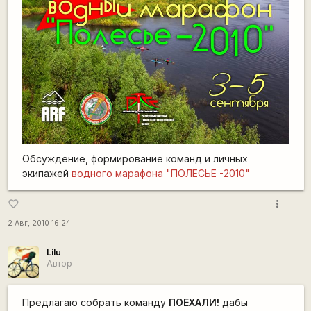
Обсуждение, формирование команд и личных
экипажей
водного марафона "ПОЛЕСЬЕ -2010"
more_vert
favorite_border
2 Авг, 2010 16:24
Lilu
Автор
Предлагаю собрать команду
ПОЕХАЛИ!
дабы