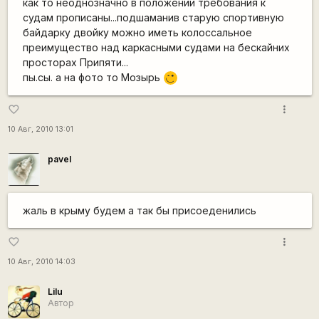
как то неоднозначно в положении требования к
судам прописаны...подшаманив старую спортивную
байдарку двойку можно иметь колоссальное
преимущество над каркасными судами на бескайних
просторах Припяти...
пы.сы. а на фото то Мозырь
;)
more_vert
favorite_border
10 Авг, 2010 13:01
pavel
жаль в крыму будем а так бы присоеденились
more_vert
favorite_border
10 Авг, 2010 14:03
Lilu
Автор