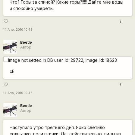
Что? Горы за спиной? Какие горы?!!!!! Дайте мне воды
и спокойно умереть.
more_vert
favorite_border
14 Апр, 2010 10:43
Beetle
Автор
сЁ
more_vert
favorite_border
14 Апр, 2010 10:46
Beetle
Автор
Наступило утро третьего дня. Ярко светило
солнышко, пели птички. Да, действительно, виды из