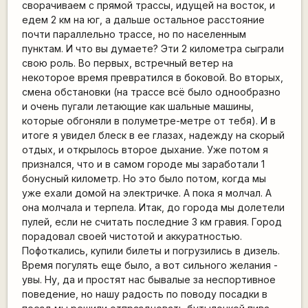
сворачиваем с прямой трассы, идущей на восток, и
едем 2 км на юг, а дальше остальное расстояние
почти параллельно трассе, но по населенным
пунктам. И что вы думаете? Эти 2 километра сыграли
свою роль. Во первых, встречный ветер на
некоторое время превратился в боковой. Во вторых,
смена обстановки (на трассе всё было однообразно
и очень пугали летающие как шальные машины,
которые обгоняли в полуметре-метре от тебя). И в
итоге я увидел блеск в ее глазах, надежду на скорый
отдых, и открылось второе дыхание. Уже потом я
признался, что и в самом городе мы заработали 1
бонусный километр. Но это было потом, когда мы
уже ехали домой на электричке. А пока я молчал. А
она молчала и терпела. Итак, до города мы долетели
пулей, если не считать последние 3 км гравия. Город
порадовал своей чистотой и аккуратностью.
Пофоткались, купили билеты и погрузились в дизель.
Время погулять еще было, а вот сильного желания -
увы. Ну, да и простят нас бывалые за неспортивное
поведение, но нашу радость по поводу посадки в