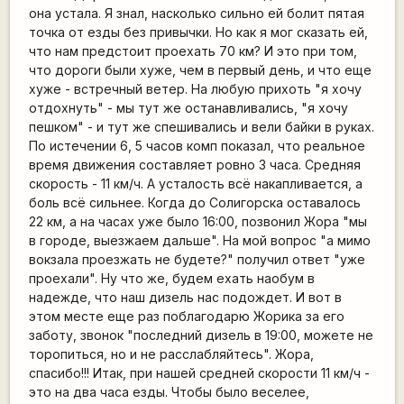
она устала. Я знал, насколько сильно ей болит пятая
точка от езды без привычки. Но как я мог сказать ей,
что нам предстоит проехать 70 км? И это при том,
что дороги были хуже, чем в первый день, и что еще
хуже - встречный ветер. На любую прихоть "я хочу
отдохнуть" - мы тут же останавливались, "я хочу
пешком" - и тут же спешивались и вели байки в руках.
По истечении 6, 5 часов комп показал, что реальное
время движения составляет ровно 3 часа. Средняя
скорость - 11 км/ч. А усталость всё накапливается, а
боль всё сильнее. Когда до Солигорска оставалось
22 км, а на часах уже было 16:00, позвонил Жора "мы
в городе, выезжаем дальше". На мой вопрос "а мимо
вокзала проезжать не будете?" получил ответ "уже
проехали". Ну что же, будем ехать наобум в
надежде, что наш дизель нас подождет. И вот в
этом месте еще раз поблагодарю Жорика за его
заботу, звонок "последний дизель в 19:00, можете не
торопиться, но и не расслабляйтесь". Жора,
спасибо!!! Итак, при нашей средней скорости 11 км/ч -
это на два часа езды. Чтобы было веселее,