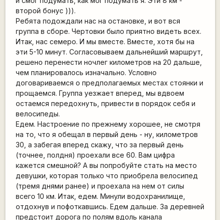
и смог подумать, как мог подумать я. Эти 8 км -
второй бонус ))).
Ребята подождали нас на остановке, и вот вся
группа в сборе. Чертовки было приятно видеть всех.
Итак, нас семеро. И мы вместе. Вместе, хотя бы на
эти 5-10 минут. Согласовываем дальнейший маршрут,
решено перенести ночлег километров на 20 дальше,
чем планировалось изначально. Условно
договариваемся о предполагаемых местах стоянки и
прощаемся. Группа уезжает вперед, мы вдвоем
остаемся передохнуть, привести в порядок себя и
велосипеды.
Едем. Настроение по прежнему хорошее, не смотря
на то, что я обещал в первый день - ну, километров
30, а забегая вперед скажу, что за первый день
(точнее, полдня) проехали все 60. Вам цифра
кажется смешной? А вы попробуйте стать на место
девушки, которая только что приобрела велосипед
(тремя днями ранее) и проехала на нем от силы
всего 10 км. Итак, едем. Минули водохранилище,
отдохнув и пофоткавшись. Едем дальше. За деревней
предстоит дорога по полям вдоль канала