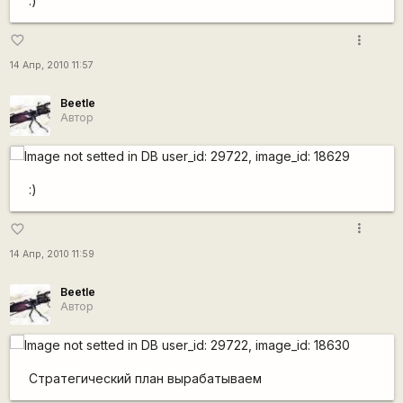
:)
more_vert
favorite_border
14 Апр, 2010 11:57
Beetle
Автор
:)
more_vert
favorite_border
14 Апр, 2010 11:59
Beetle
Автор
Стратегический план вырабатываем