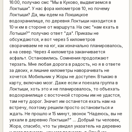
16:00, получаю смс "Мы в Куково, выдвигаемся в
Локтыши". У нас фора километров 10, но почему
Локтыши? Да, мы едем на Локшицкое
водохранилище, по деревня Локтыши находится в
10-и км в стороне от маршрута. На смс "нам ехать в
Лотыши?" получаю ответ "да". Приказы не
обсуждаются, и вот через 5 километров
сворачиваем не на юг, как изначально планировалось,
а на север. Через 4 километра заканчивается
асфальт. Остановились. Сомнения продолжают
терзать. Мне любая дорога в радость, но я в ответе
за двоих, и лишние километры наворачивать не
хочется. Мобильник у Жоры не доступен. Втыкаю в
карту, включаю мозг. Даже если и поехала группа в
Локтыши, хоть это и не планировалось, то объехать
водохранилище с восточной стороны им не удастся,
там нету дорог. Значит им останется ехать нам на
встречу, поэтому решили просто остановиться и
ждать. Не прошло и 15 минут, звонок "Надеюсь, вы не
уехали в деревню Локтыши?" .... Добрый ты человек,
Жора, спасибо, что ты увидел указатель на деревню