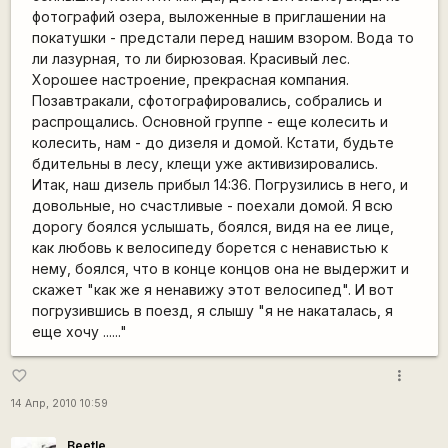
фотографий озера, выложенные в приглашении на
покатушки - предстали перед нашим взором. Вода то
ли лазурная, то ли бирюзовая. Красивый лес.
Хорошее настроение, прекрасная компания.
Позавтракали, сфотографировались, собрались и
распрощались. Основной группе - еще колесить и
колесить, нам - до дизеля и домой. Кстати, будьте
бдительны в лесу, клещи уже активизировались.
Итак, наш дизель прибыл 14:36. Погрузились в него, и
довольные, но счастливые - поехали домой. Я всю
дорогу боялся услышать, боялся, видя на ее лице,
как любовь к велосипеду борется с ненавистью к
нему, боялся, что в конце концов она не выдержит и
скажет "как же я ненавижу этот велосипед". И вот
погрузившись в поезд, я слышу "я не накаталась, я
еще хочу ......"
more_vert
favorite_border
14 Апр, 2010 10:59
Beetle