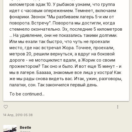
километров эдак 10. У рыбаков узнаем, что группа
идет с часовым опережением. Темнеет, включаем
фонарики. Звонок "Мы разбиваем лагерь 5-и км от
поворота. Встречу". Поворота мы достигли, когда
стемнело окончательно. Эх, последние 5 километров
... На удивление, они не показались такими долгими.
Или мы ехали так быстро, что чуть не проехали
место, где нас встречал Жора. Точнее, проехали,
метров 20, решили вернуться, а вдруг на боковой
дороге - не мотоциклист вдали, а Жорик со своим
прожектором? Так оно и было. И вот еще 15 минут - и
мы в лагере. Бааааа, знакомые все лица у костра! Как
же мы рады снова видеть вас. Итак, ужин, разговоры,
палатки, сон. Так закончился первый день.
To be continued...
more_vert
favorite_border
14 Апр, 2010 05:38
Beetle