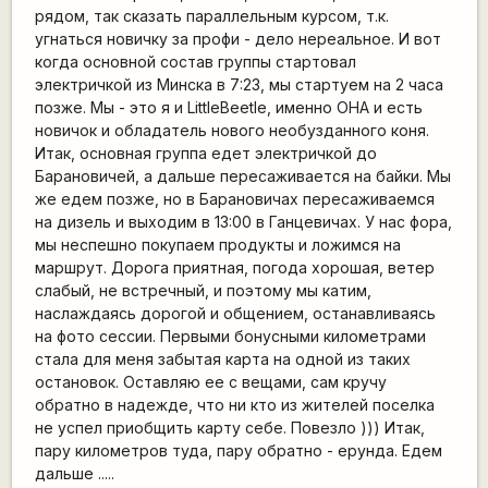
рядом, так сказать параллельным курсом, т.к.
угнаться новичку за профи - дело нереальное. И вот
когда основной состав группы стартовал
электричкой из Минска в 7:23, мы стартуем на 2 часа
позже. Мы - это я и LittleBeetle, именно ОНА и есть
новичок и обладатель нового необузданного коня.
Итак, основная группа едет электричкой до
Барановичей, а дальше пересаживается на байки. Мы
же едем позже, но в Барановичах пересаживаемся
на дизель и выходим в 13:00 в Ганцевичах. У нас фора,
мы неспешно покупаем продукты и ложимся на
маршрут. Дорога приятная, погода хорошая, ветер
слабый, не встречный, и поэтому мы катим,
наслаждаясь дорогой и общением, останавливаясь
на фото сессии. Первыми бонусными километрами
стала для меня забытая карта на одной из таких
остановок. Оставляю ее с вещами, сам кручу
обратно в надежде, что ни кто из жителей поселка
не успел приобщить карту себе. Повезло ))) Итак,
пару километров туда, пару обратно - ерунда. Едем
дальше .....