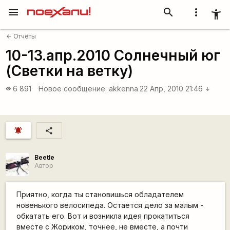
menu
search
more_vert
accessibility_new
Отчёты
arrow_back
10-13.апр.2010 Солнечный юг
(Светки на ветку)
6 891
Новое сообщение:
akkenna
22 Апр, 2010 21:46
visibility
arrow_downward
notifications_active
share
Beetle
Автор
Приятно, когда ты становишься обладателем
новенького велосипеда. Остается дело за малым -
обкатать его. Вот и возникла идея прокатиться
вместе с Жориком, точнее, не вместе, а почти