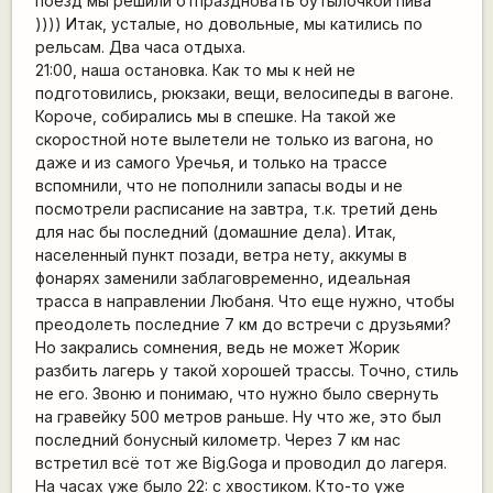
поезд мы решили отпраздновать бутылочкой пива
)))) Итак, усталые, но довольные, мы катились по
рельсам. Два часа отдыха.
21:00, наша остановка. Как то мы к ней не
подготовились, рюкзаки, вещи, велосипеды в вагоне.
Короче, собирались мы в спешке. На такой же
скоростной ноте вылетели не только из вагона, но
даже и из самого Уречья, и только на трассе
вспомнили, что не пополнили запасы воды и не
посмотрели расписание на завтра, т.к. третий день
для нас бы последний (домашние дела). Итак,
населенный пункт позади, ветра нету, аккумы в
фонарях заменили заблаговременно, идеальная
трасса в направлении Любаня. Что еще нужно, чтобы
преодолеть последние 7 км до встречи с друзьями?
Но закрались сомнения, ведь не может Жорик
разбить лагерь у такой хорошей трассы. Точно, стиль
не его. Звоню и понимаю, что нужно было свернуть
на гравейку 500 метров раньше. Ну что же, это был
последний бонусный километр. Через 7 км нас
встретил всё тот же Big.Goga и проводил до лагеря.
На часах уже было 22: с хвостиком. Кто-то уже