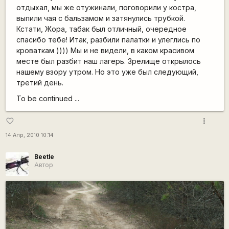
отдыхал, мы же отужинали, поговорили у костра,
выпили чая с бальзамом и затянулись трубкой.
Кстати, Жора, табак был отличный, очередное
спасибо тебе! Итак, разбили палатки и улеглись по
кроваткам )))) Мы и не видели, в каком красивом
месте был разбит наш лагерь. Зрелище открылось
нашему взору утром. Но это уже был следующий,
третий день.
To be continued ...
more_vert
favorite_border
14 Апр, 2010 10:14
Beetle
Автор