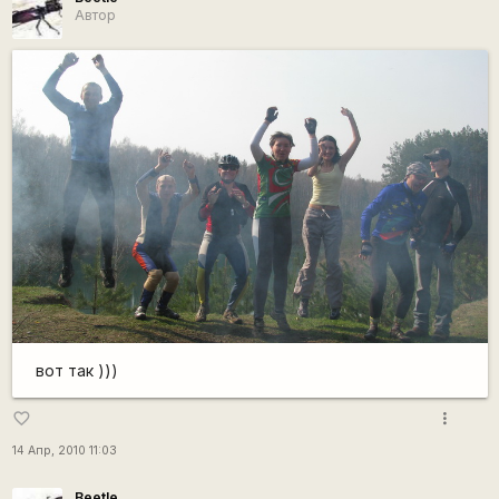
Автор
вот так )))
more_vert
favorite_border
14 Апр, 2010 11:03
Beetle