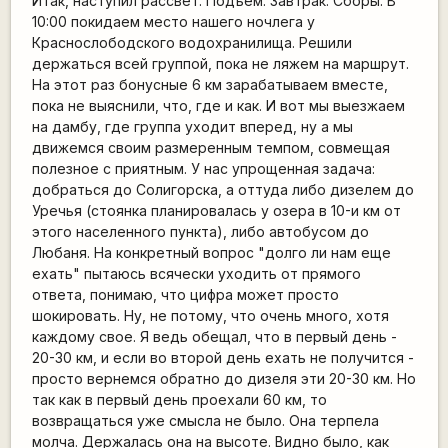
Итак, наступил рассвет. Подъем. Завтрак. Сборы. В
10:00 покидаем место нашего ночлега у
Краснослободского водохранилища. Решили
держаться всей группой, пока не ляжем на маршрут.
На этот раз бонусные 6 км зарабатываем вместе,
пока не выяснили, что, где и как. И вот мы выезжаем
на дамбу, где группа уходит вперед, ну а мы
движемся своим размеренным темпом, совмещая
полезное с приятным. У нас упрощенная задача:
добраться до Солигорска, а оттуда либо дизелем до
Уречья (стоянка планировалась у озера в 10-и км от
этого населенного пункта), либо автобусом до
Любаня. На конкретный вопрос "долго ли нам еще
ехать" пытаюсь всячески уходить от прямого
ответа, понимаю, что цифра может просто
шокировать. Ну, не потому, что очень много, хотя
каждому свое. Я ведь обещал, что в первый день -
20-30 км, и если во второй день ехать не получится -
просто вернемся обратно до дизеля эти 20-30 км. Но
так как в первый день проехали 60 км, то
возвращаться уже смысла не было. Она терпела
молча. Держалась она на высоте. Видно было, как