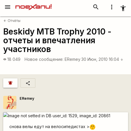
menu
search
more_vert
accessibility_new
Отчёты
arrow_back
Beskidy MTB Trophy 2010 -
отчеты и впечатления
участников
18 049
Новое сообщение:
ERemey
30 Июн, 2010 16:04
visibility
arrow_downward
notifications_active
share
ERemey
снова велы едут на велосипедистах >
:[