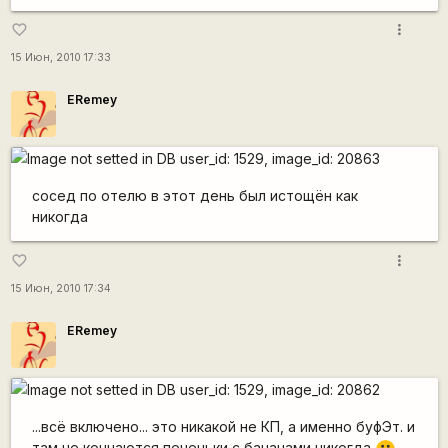
more_vert
favorite_border
15 Июн, 2010 17:33
ERemey
сосед по отелю в этот день был истощён как
никогда
more_vert
favorite_border
15 Июн, 2010 17:34
ERemey
...всё включено... это никакой не КП, а именно буфЭт. и
там не кончаются печеньки с бананами никогда