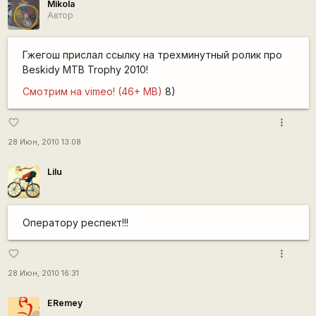
Mikola
Автор
Гжегош прислал ссылку на трехминутный ролик про
Beskidy MTB Trophy 2010!
Смотрим на vimeo! (46+ MB)
8)
more_vert
favorite_border
28 Июн, 2010 13:08
Lilu
Оператору респект!!!
more_vert
favorite_border
28 Июн, 2010 16:31
ERemey