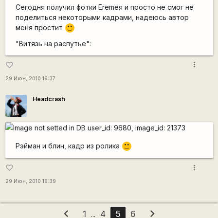
Сегодня получил фотки Eremeя и просто не смог не
поделиться некоторыми кадрами, надеюсь автор
меня простит
:)
"Витязь на распутье":
more_vert
favorite_border
29 Июн, 2010 19:37
Headcrash
Рэйман и блин, кадр из ролика
:)
more_vert
favorite_border
29 Июн, 2010 19:39
chevron_left
chevron_right
1
4
5
6
...