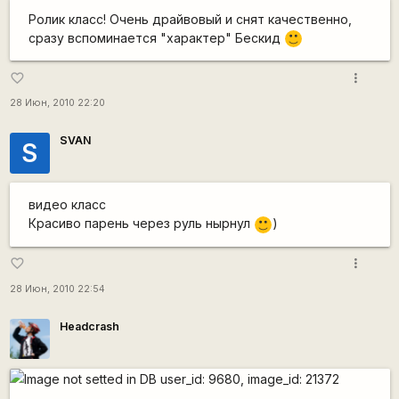
Ролик класс! Очень драйвовый и снят качественно,
сразу вспоминается "характер" Бескид
:)
more_vert
favorite_border
28 Июн, 2010 22:20
SVAN
S
видео класс
Красиво парень через руль нырнул
)
:)
more_vert
favorite_border
28 Июн, 2010 22:54
Headcrash