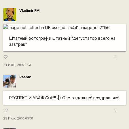
Vladimir FM
Штатный фотограф и штатный "дегустатор всего на
завтрак"
more_vert
favorite_border
24 Июн, 2010 12:31
Pashik
РЕСПЕКТ И УВАЖУХА!!!! :|) Оле отдельно! поздравляю!
more_vert
favorite_border
25 Июн, 2010 09:31