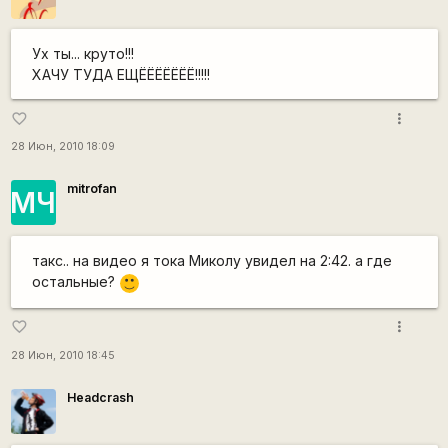
Ух ты... круто!!!
ХАЧУ ТУДА ЕЩЁЁЁЁЁЁЁ!!!!!
more_vert
favorite_border
28 Июн, 2010 18:09
mitrofan
МЧ
такс.. на видео я тока Миколу увидел на 2:42. а где
остальные?
:)
more_vert
favorite_border
28 Июн, 2010 18:45
Headcrash