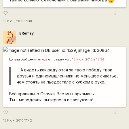
:P
more_vert
favorite_border
15 Июн, 2010 17:38
ERemey
Цитата сообщения от
oza
отправленного
15 Июн, 2010 в 15:36
...
А видеть как радуются за твою победу твои
друзья и единомышленники не меньшее счастье,
чем стоять на пьедестале с кубком в руке.
Всё правильно Озочка. Все мы наркоманы.
Ты - молодечик, вытерпела и заслужила!
more_vert
favorite_border
15 Июн, 2010 17:42