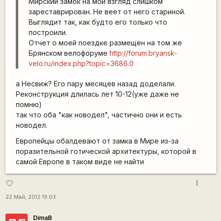
Мирский замок на мой взгляд слишком
зареставрирован. Не веет от него стариной.
Выглядит так, как будто его только что
построили.
Отчет о моей поездке размещен на том же
Брянском велофоруме
http://forum.bryansk-
velo.ru/index.php?topic=3686.0
а Несвиж? Его пару месяцев назад доделали.
Реконструкция длилась лет 10-12(уже даже не
помню)
так что оба "как новодел", частично они и есть
новодел.
Европейцы обалдевают от замка в Мире из-за
поразительной готической архитектуры, которой в
самой Европе в таком виде не найти
more_vert
favorite_border
22 Май, 2012 19:03
DimaB