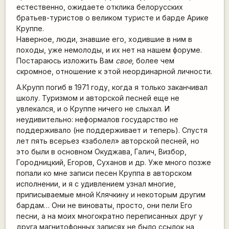
естественно, ожидаете отклика белорусских
братьев-туристов о великом туристе и барде Арике
Круппе.
Наверное, люди, знавшие его, ходившие в ним в
походы, уже немолоды, и их нет на нашем форуме.
Постараюсь изложить Вам
свое
, более чем
скромное, отношение к этой неординарной личности.
А.Крупп погиб в 1971 году, когда я только заканчивал
школу. Туризмом и авторской песней еще не
увлекался, и о Круппе ничего не слыхал. И
неудивительно: неформалов государство не
поддерживало (не поддерживает и теперь). Спустя
лет пять всерьез «заболел» авторской песней, но
это были в основном Окуджава, Галич, Визбор,
Городницкий, Егоров, Суханов и др. Уже много позже
попали ко мне записи песен Круппа в авторском
исполнении, и я с удивлением узнал многие,
приписываемые мной Клячкину и некоторым другим
бардам… Они не виноваты, просто, они пели Его
песни, а на моих многократно переписанных друг у
друга магнитофонных записях не было ссылок на