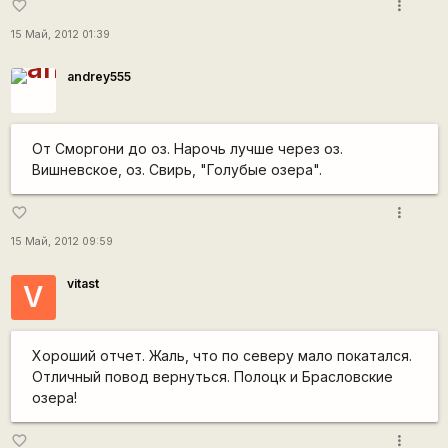
more_vert
favorite_border
15 Май, 2012 01:39
andrey555
От Сморгони до оз. Нарочь лучше через оз.
Вишневское, оз. Свирь, "Голубые озера".
more_vert
favorite_border
15 Май, 2012 09:59
vitast
V
Хороший отчет. Жаль, что по северу мало покатался.
Отличный повод вернуться. Полоцк и Брасловские
озера!
more_vert
favorite_border