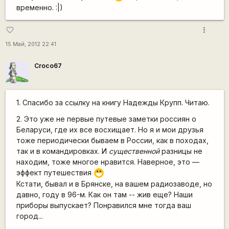
временно. :|)
more_vert
favorite_border
15 Май, 2012 22:41
Сroco67
1. Спасибо за ссылку на книгу Надежды Крупп. Читаю.
2. Это уже не первые путевые заметки россиян о
Беларуси, где их все восхищает. Но я и мои друзья
тоже периодически бываем в России, как в походах,
так и в командировках. И
существенной
разницы не
находим, тоже многое нравится. Наверное, это —
эффект путешествия
:D
Кстати, бывал и в Брянске, на вашем радиозаводе, но
давно, году в 96-м. Как он там -- жив еще? Наши
приборы выпускает? Понравился мне тогда ваш
город...