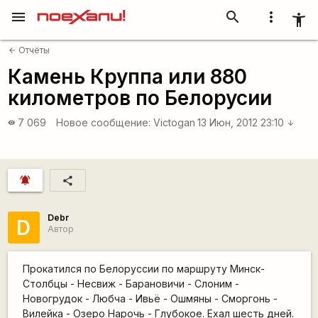
menu
search
more_vert
accessibility_new
Отчёты
arrow_back
Камень Круппа или 880
километров по Белорусии
7 069
Новое сообщение:
Victogan
13 Июн, 2012 23:10
visibility
arrow_downward
notifications_active
share
Debr
D
Автор
Прокатился по Белоруссии по маршруту Минск-
Столбцы - Несвиж - Барановичи - Слоним -
Новогрудок - Любча - Ивьё - Ошмяны - Сморгонь -
Вилейка - Озеро Нарочь - Глубокое. Ехал шесть дней.