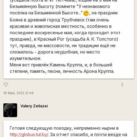
Безымянную Высоту (помните "У незнакомого
посёлка на Безымянной Высоте..."
, на праздник
;)
Бояна в древний город Трубчевск (там очень
красивая и живописная местность, особенно в
последнее воскресенье мая, когда проходит этот
праздник), в Красный Рог (усадьба А. К. Толстого)
тут, правда, ни массовости, ни традиции ещё не
сложилось - дорога неудобная, но место
изумительное.
Меня вот привлёк Камень Круппа, и, в большей
степени, память, песни, личность Арона Круппа.
more_vert
favorite_border
18 Май, 2012 21:48
Valery Zeliazei
Готовя следующую поездку, непременно нырни в
http://globus.tut.by/.
За отчет спасибо, и почти везде на