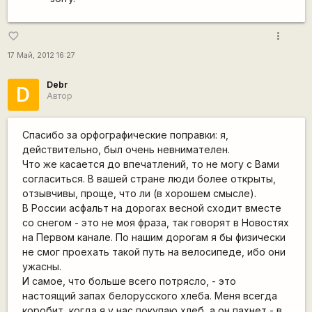
more_vert
favorite_border
17 Май, 2012 16:27
Debr
D
Автор
Спасибо за орфографические поправки: я,
действительно, был очень невнимателен.
Что же касается до впечатлений, то не могу с Вами
согласиться. В вашей стране люди более открыты,
отзывчивы, проще, что ли (в хорошем смысле).
В России асфальт на дорогах весной сходит вместе
со снегом - это не моя фраза, так говорят в Новостях
на Первом канале. По нашим дорогам я бы физически
не смог проехать такой путь на велосипеде, ибо они
ужасны.
И самое, что больше всего потрясло, - это
настоящий запах белорусского хлеба. Меня всегда
коробит, когда я у нас покупаю хлеб, а он пахнет - в