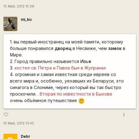
15 Май, 2012 10:28
mi_ku
1. вы первый иностранец на моей памяти, которому
больше понравился
дворец
в Несвиже, чем
замок
в
Мире.
2. Город правильно называется Ивь
е
3.
костел св. Петра и Павла был в Жупранах
4. огромная и самая известная среди евреев со
всего мира и, особенно, уехавших из Беларуси, это
синагога в Слониме, через который вы так быстро
проскочили.
. Вторая по известности в Быхове
очень объёмное путешествие
:)
more_vert
favorite_border
15 Май, 2012 13:45
Debr