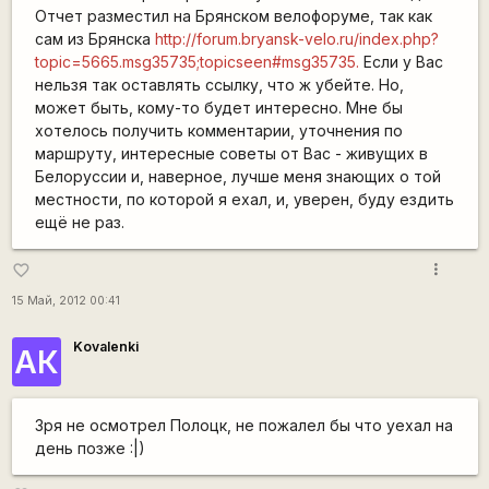
Отчет разместил на Брянском велофоруме, так как
сам из Брянска
http://forum.bryansk-velo.ru/index.php?
topic=5665.msg35735;topicseen#msg35735.
Если у Вас
нельзя так оставлять ссылку, что ж убейте. Но,
может быть, кому-то будет интересно. Мне бы
хотелось получить комментарии, уточнения по
маршруту, интересные советы от Вас - живущих в
Белоруссии и, наверное, лучше меня знающих о той
местности, по которой я ехал, и, уверен, буду ездить
ещё не раз.
more_vert
favorite_border
15 Май, 2012 00:41
Kovalenki
АК
Зря не осмотрел Полоцк, не пожалел бы что уехал на
день позже :|)