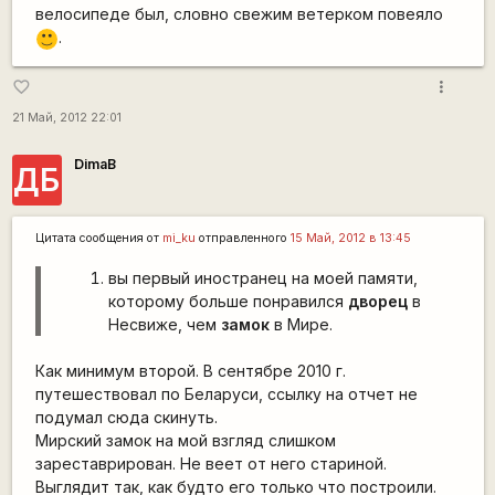
велосипеде был, словно свежим ветерком повеяло
.
:)
more_vert
favorite_border
21 Май, 2012 22:01
DimaB
ДБ
Цитата сообщения от
mi_ku
отправленного
15 Май, 2012 в 13:45
вы первый иностранец на моей памяти,
которому больше понравился
дворец
в
Несвиже, чем
замок
в Мире.
Как минимум второй. В сентябре 2010 г.
путешествовал по Беларуси, ссылку на отчет не
подумал сюда скинуть.
Мирский замок на мой взгляд слишком
зареставрирован. Не веет от него стариной.
Выглядит так, как будто его только что построили.