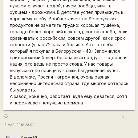
лучшем случае - водой, ничем вообще, или - в
худщем - дрожжями. В детстве успел привыкнуть к
хорошему хлебу. Вообще качество белорусских
продуктов не заметить трудно: хорошая тушёнка,
гораздо более хороший шоколад, состав хлеба, если
сравнивать с российским, совсем другой, как и срок
годности (у нас 72 часа и больше. У того хлеба,
который я покупал в Белоруссии - 48) Запомнился
придорожный банер: безопасный продукт - здоровая
нация, это ведь не просто слова. У нас товары
выпускают по принципу - лишь бы дешевле: купят.
В целом же, Россия - огромная, очень разная,
несомненно интересная страна, где многое хотелось
бы увидеть.
А завод, конечно, работает, куда ему деваться, хотя
и переживает нелучшие времена.
more_vert
favorite_border
17 Май, 2012 23:09
Сroco67