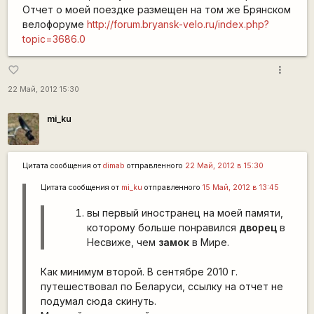
Отчет о моей поездке размещен на том же Брянском
велофоруме
http://forum.bryansk-velo.ru/index.php?
topic=3686.0
more_vert
favorite_border
22 Май, 2012 15:30
mi_ku
Цитата сообщения от
dimab
отправленного
22 Май, 2012 в 15:30
Цитата сообщения от
mi_ku
отправленного
15 Май, 2012 в 13:45
вы первый иностранец на моей памяти,
которому больше понравился
дворец
в
Несвиже, чем
замок
в Мире.
Как минимум второй. В сентябре 2010 г.
путешествовал по Беларуси, ссылку на отчет не
подумал сюда скинуть.