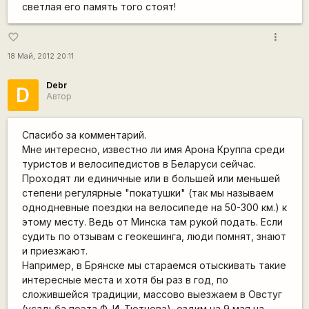
светлая его память того стоят!
more_vert
favorite_border
18 Май, 2012 20:11
Debr
D
Автор
Спасибо за комментарий.
Мне интересно, известно ли имя Арона Круппа среди
туристов и велосипедистов в Беларуси сейчас.
Проходят ли единичные или в большей или меньшей
степени регулярные "покатушки" (так мы называем
однодневные поездки на велосипеде на 50-300 км.) к
этому месту. Ведь от Минска там рукой подать. Если
судить по отзывам с геокешинга, люди помнят, знают
и приезжают.
Например, в Брянске мы стараемся отыскивать такие
интересные места и хотя бы раз в год, по
сложившейся традиции, массово выезжаем в Овстуг
(усадьба поэта Ф. И. Тютчева), ездим на 9 мая на