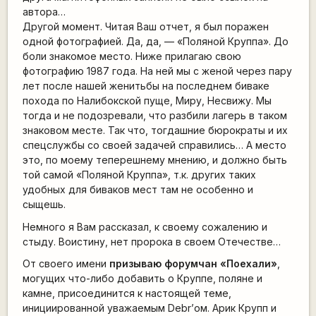
автора…
Другой момент. Читая Ваш отчет, я был поражен
одной фотографией. Да, да, — «Поляной Круппа». До
боли знакомое место. Ниже прилагаю свою
фотографию 1987 года. На ней мы с женой через пару
лет после нашей женитьбы на последнем биваке
похода по Налибокской пуще, Миру, Несвижу. Мы
тогда и не подозревали, что разбили лагерь в таком
знаковом месте. Так что, тогдашние бюрократы и их
спецслужбы со своей задачей справились… А место
это, по моему теперешнему мнению, и должно быть
той самой «Поляной Круппа», т.к. других таких
удобных для биваков мест там не особенно и
сыщешь.
Немного я Вам рассказал, к своему сожалению и
стыду. Воистину, нет пророка в своем Отечестве…
От своего имени
призываю форумчан «Поехали»
,
могущих что-либо добавить о Круппе, поляне и
камне, присоединится к настоящей теме,
инициированной уважаемым Debr’ом. Арик Крупп и