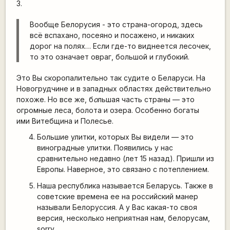
3.
Вообще Белорусия - это страна-огород, здесь
всё вспахано, посеяно и посажено, и никаких
дорог на полях… Если где-то виднеется лесочек,
то это означает овраг, большой и глубокий.
Это Вы скоропалительно так судите о Беларуси. На
Новогрудчине и в западных областях действительно
похоже. Но все же, б
о
льшая часть страны — это
огромные леса, болота и озера. Особенно богаты
ими Витебщина и Полесье.
Большие улитки, которых Вы видели — это
виноградные улитки. Появились у нас
сравнительно недавно (лет 15 назад). Пришли из
Европы. Наверное, это связано с потеплением.
Наша республика называется
Беларусь
. Также в
советские времена ее на российский манер
называли Белоруссия. А у Вас какая-то своя
версия, несколько неприятная нам, белорусам,
sorry.