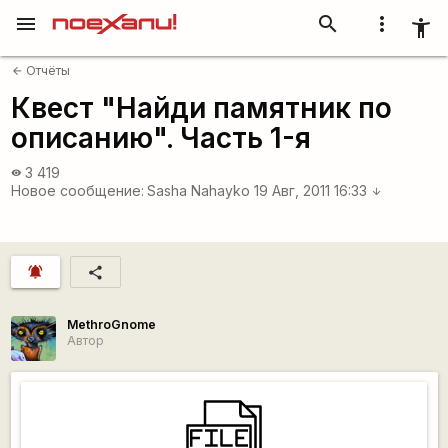
menu
search
more_vert
accessibility_new
Отчёты
arrow_back
Квест "Найди памятник по
описанию". Часть 1-я
3 419
visibility
Новое сообщение:
Sasha Nahayko
19 Авг, 2011 16:33
arrow_downward
notifications_active
share
MethroGnome
Автор