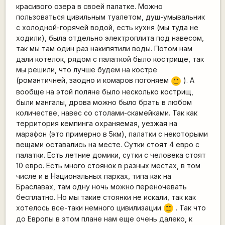
красивого озера в своей палатке. Можно
пользоваться цивильным туалетом, душ-умывальник
с холодной-горячей водой, есть кухня (мы туда не
ходили), была отдельно электроплита под навесом,
так мы там один раз накипятили воды. Потом нам
дали котелок, рядом с палаткой было кострище, так
мы решили, что лучше будем на костре
(романтичней, заодно и комаров погоняем
). А
:)
вообще на этой поляне было несколько кострищ,
были мангалы, дрова можно было брать в любом
количестве, навес со столами-скамейками. Так как
территория кемпинга охраняемая, уезжая на
марафон (это примерно в 5км), палатки с некоторыми
вещами оставались на месте. Сутки стоят 4 евро с
палатки. Есть летние домики, сутки с человека стоят
10 евро. Есть много стоянок в разных местах, в том
числе и в Национальных парках, типа как на
Браславах, там одну ночь можно переночевать
бесплатно. Но мы такие стоянки не искали, так как
хотелось все-таки немного цивилизации
. Так что
:)
до Европы в этом плане нам еще очень далеко, к