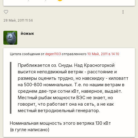
more_vert
favorite_border
28 Май, 2011 11:56
йожык
Цитата сообщения от
degen1103
отправленного
10 Май, 2011 в 14:10
Приближается оз. Снуды. Над Красногоркой
высится неподвижный ветряк - расстояние и
размеры оценить трудно, но навскидку - киловатт
на 500-800 номинальных. Т.е. по нашим ветрам в
среднем две-три сотни кВт, наверное, выдаёт.
Местный рыбак мощности ВЭС не знает, но
говорит, что работает она на сеть, а не как
местный ветродизельный генератор.
Номинальная мощность этого ветряка 130 кВт
(в гугле написано)