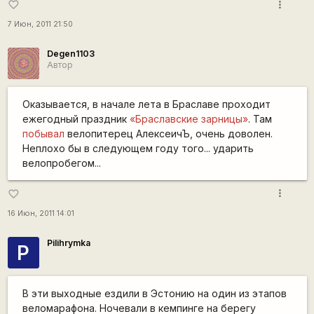
more_vert
favorite_border
7 Июн, 2011 21:50
Degen1103
Автор
Оказывается, в начале лета в Браславе проходит
ежегодный праздник
«Браславские зарницы»
. Там
побывал
велопитерец АлексеичЪ, очень доволен.
Неплохо бы в следующем году того... ударить
велопробегом...
more_vert
favorite_border
16 Июн, 2011 14:01
Pilihrymka
P
В эти выходные ездили в Эстонию на один из этапов
веломарафона. Ночевали в кемпинге на берегу