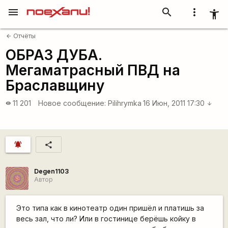
menu
search
more_vert
accessibility_new
Отчёты
arrow_back
ОБРАЗ ДУБА.
Мегаматрасный ПВД на
Браславщину
11 201
Новое сообщение:
Pilihrymka
16 Июн, 2011 17:30
visibility
arrow_downward
notifications_active
share
Degen1103
Автор
Это типа как в кинотеатр один пришёл и платишь за
весь зал, что ли? Или в гостинице берёшь койку в