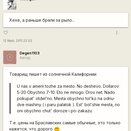
Хехе, а раньше брали за рыло...
more_vert
favorite_border
12 Май, 2011 22:52
Degen1103
Автор
Товарищ пишет из солнечной Калифорнии:
U nas v amerii tozhe za mesto. No deshevo. Dollarov
5-20 Obychno 7-10. Eto ne mnogo. Drov net. Nado
pokupat' otdel'no. Mesta obychno tol'ko na odnu-
dve mashiny ( i paru palatok ). Est' bol'shie mesta, no
oni obychno chut' doroze i po-zakazu.
Т.е. цены на Браславских самые обычные, это только
кажется, что дорого
:)