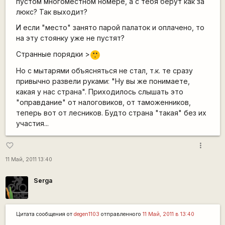
пустом многоместном номере, а с тебя берут как за
люкс? Так выходит?
И если "место" занято парой палаток и оплачено, то
на эту стоянку уже не пустят?
Странные порядки >
:[
Но с мытарями объясняться не стал, т.к. те сразу
привычно развели руками: "Ну вы же понимаете,
какая у нас страна". Приходилось слышать это
"оправдание" от налоговиков, от таможенников,
теперь вот от лесников. Будто страна "такая" без их
участия...
more_vert
favorite_border
11 Май, 2011 13:40
Serga
Цитата сообщения от
degen1103
отправленного
11 Май, 2011 в 13:40