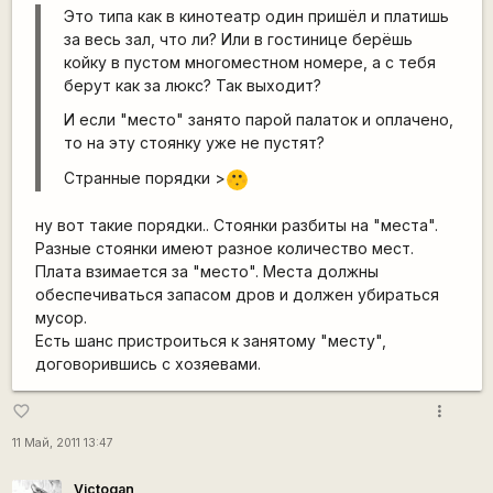
Это типа как в кинотеатр один пришёл и платишь
за весь зал, что ли? Или в гостинице берёшь
койку в пустом многоместном номере, а с тебя
берут как за люкс? Так выходит?
И если "место" занято парой палаток и оплачено,
то на эту стоянку уже не пустят?
Странные порядки >
:[
ну вот такие порядки.. Стоянки разбиты на "места".
Разные стоянки имеют разное количество мест.
Плата взимается за "место". Места должны
обеспечиваться запасом дров и должен убираться
мусор.
Есть шанс пристроиться к занятому "месту",
договорившись с хозяевами.
more_vert
favorite_border
11 Май, 2011 13:47
Victogan