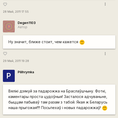
more_vert
favorite_border
28 Май, 2011 17:55
Degen1103
Автор
Ну значит, ближе стоит, чем кажется
:)
more_vert
favorite_border
29 Май, 2011 19:28
Pilihrymka
P
Вялікі дзякуй за падарожжа на Браслаўшчыну. Фоткі,
каментары проста цудоўныя! Засталося адчуваньне,
быццам пабываў там разам з табой. Якая ж Беларусь
наша прыгожая!!!! Посьпехаў і новых падарожжаў!
:)