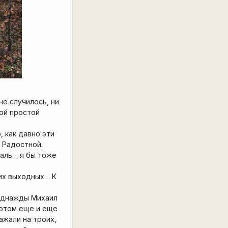
не случилось, ни
ой простой
, как давно эти
к Радостной.
жаль… я бы тоже
тих выходных… К
 однажды Михаил
 потом еще и еще
ажали на троих,