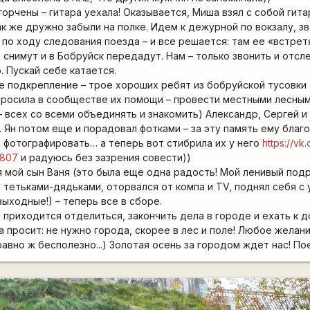
орчены – гитара уехала! Оказывается, Миша взял с собой гита
 же дружно забыли на полке. Идем к дежурной по вокзалу, зво
по ходу следования поезда – и все решается: там ее «встрет
 снимут и в Бобруйск передадут. Нам – только звонить и отсл
. Пускай себе катается.
е подкрепление – трое хороших ребят из бобруйской тусовки 
просила в сообществе их помощи – провести местными лесным
 всех со всеми объединять и знакомить) Александр, Сергей и 
 Ян потом еще и порадовал фотками – за эту память ему благо
 фотографировать… а теперь вот стибрила их у него
https://v
7807
и радуюсь без зазрения совести))
мой сын Ваня (это была еще одна радость! Мой ленивый под
, тетьками-дядьками, оторвался от компа и TV, поднял себя с
ыходные!) – теперь все в сборе.
 приходится отделиться, закончить дела в городе и ехать к д
 просит: не нужно города, скорее в лес и поле! Любое желани
авно ж бесполезно...) Золотая осень за городом ждет нас! По