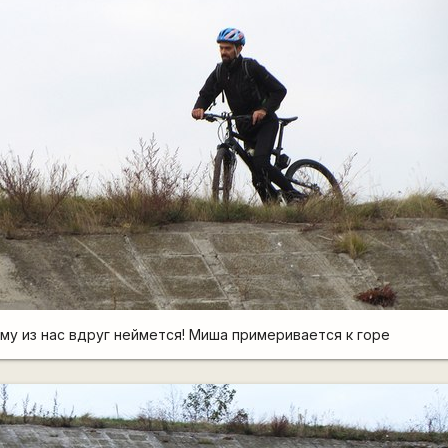
му из нас вдруг неймется! Миша примеривается к горе