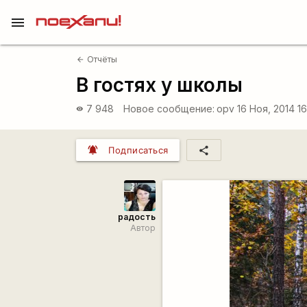
menu
Отчёты
arrow_back
В гостях у школы
7 948
Новое сообщение:
opv
16 Ноя, 2014 1
visibility
notifications_active
share
Подписаться
радость
Автор