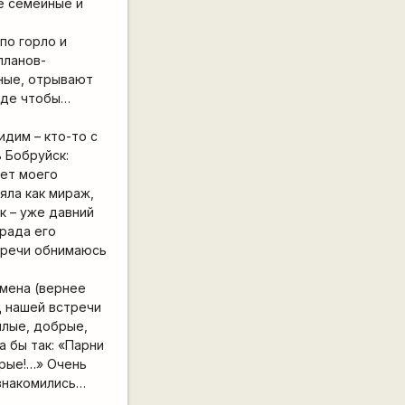
се семейные и
по горло и
планов-
дные, отрывают
езде чтобы…
идим – кто-то с
ь Бобруйск:
мет моего
яла как мираж,
к – уже давний
рада его
стречи обнимаюсь
имена (вернее
ц нашей встречи
милые, добрые,
а бы так: «Парни
брые!…» Очень
 знакомились…