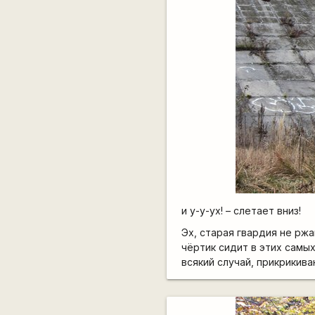
и у-у-ух! – слетает вниз!
Эх, старая гвардия не ржа
чёртик сидит в этих самых
всякий случай, прикрикиваю