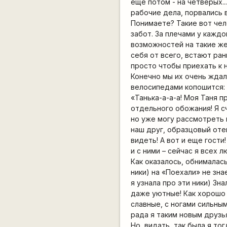
еще потом - на четверых.
рабочие дела, порвались вс
Понимаете? Такие вот чел
забот. За плечами у каждо
возможностей на такие же
себя от всего, встают ра
просто чтобы приехать к н
Конечно мы их очень ждали
велосипедами копошится: 
«Танька-а-а-а! Моя Таня п
отдельного обожания! Я сч
но уже могу рассмотреть 
наш друг, образцовый оте
видеть! А вот и еще гости
и с ними – сейчас я всех 
Как оказалось, обнималась
ники) на «Поехали» не зна
я узнала про эти ники) Зн
даже уютные! Как хорошо с
славные, с ногами сильны
рада я таким новым друзь
Но, видать, так была я то