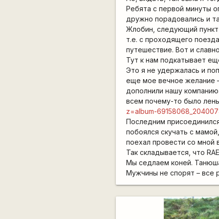
Ребята с первой минуты ог
дружно порадовались и так
Жлобин, следующий пункт 
т.е. с проходящего поезда
путешествие. Вот и славно
Тут к нам подкатывает ещ
Это я не удержалась и по
еще мое вечное желание –
дополнили нашу компанию.
всем почему-то было лень
z=album-69158068_20400
Последним присоединился 
побоялся скучать с мамой
поехал провести со мной в
Так складывается, что RAE
Мы седлаем коней. Танюша
Мужчины не спорят – все р