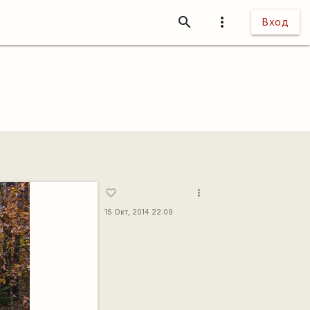
search
more_vert
Вход
more_vert
favorite_border
15 Окт, 2014 22:09