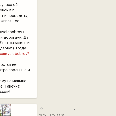
ру, все ей
нок в г.
ят и проводят»,
еживать ее
«Velobobrov».
и дорогами. Да
Ян отозвались и
дарна! ( Тогда
k.com/velobobrov?
росток не
 утра пораньше и
ому на машине.
е, Танечка!
ехали!
more_vert
favorite_border
15 Окт, 2014 22:35