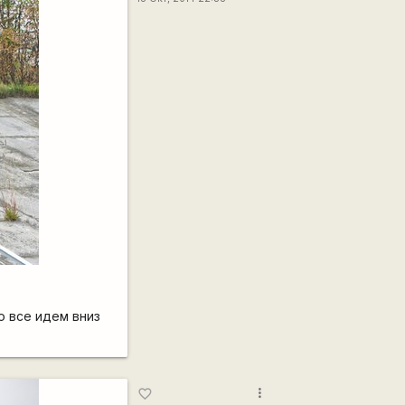
о все идем вниз
more_vert
favorite_border