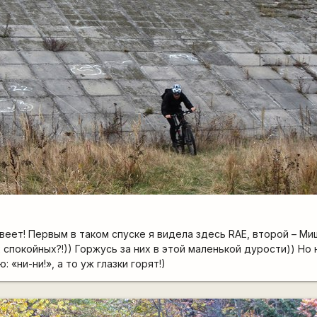
веет! Первым в таком спуске я видела здесь RAE, второй – Ми
 спокойных?!)) Горжусь за них в этой маленькой дурости)) Но н
: «ни-ни!», а то уж глазки горят!)