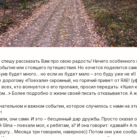
 спешу рассказать Вам про свою радость! Ничего особенного 
обытия или стоящего путешествия. Но хочется поделится сам
кв будет много… но если их будет мало – это буду уже не я!)
 дорогому «Поехали» скромный, но горячий привет от RAE! (уф
я всех, кто волнуется о его пропаже, просил передать: «Ушел 
м…» Более подробно о жизни своей писать отказывается. А 
мечательном и важном событии, которое случилось с нами на э
!
али, они сами. И это – бесценный дар дружбы. Просто сказал
 Glina – поехали мол, к ребятам, а? И она говорит: «давай!» А
 другу… Месяца три говорили, наверное)) Потом они уже сообр