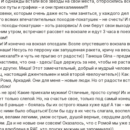
.. И однажды встали все звезды на свои места, отбросились в
е путы и графики – и они приехалииииии!!!!
овеки, которым очень даже есть чем заняться, у каждого дел 
го всяких впечатлительных походов-покатушек – не счесть! И 
 походы-покатушки – хоть разорвись! А они берут свои выхо
нним утром, встречают рассвет на вокзале и едут 3 часа в по
ам!!
! И конечно на вокзал опоздали. Возле опустевшего вокзала в
наши! Несусь по перрону как запущенная ракета, кричу на вес
риехала!!!» и чуть не прыгаю от радости)) Танюша Glina – пред
астлива, что она - здесь! Еще держусь за нее, чтобы не раста
и других. Миша! Этот замечательный, добрый и мудрый челове
ц, настоящий джентельмен и мой второй «велоучитель»)) Как 
! Рома, Аркадий. Они для меня – новые люди. Но от радости в
люблю!
 не зря) Какие приехали мужики! Отличные, просто супер! Их 
ет только слепой. Но, на счастье свое, только под самый коне
ала б раньше – боялась бы их острого языка хуже яда! А так – 
 ними было общаться! Если бы оду в их честь слагала, воспел
ми, велами легкими, умом острые, душой верные, сердцем до
ям. Да и не новые они совсем! Оказалось, что с Ромой мы уже
гда влюблена в RAE, что других мужчин не запоминала))