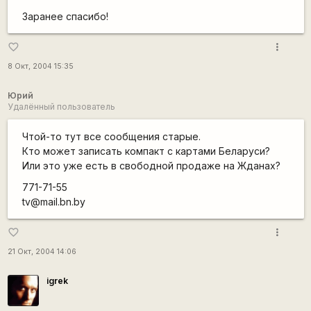
Заранее спасибо!
more_vert
favorite_border
8 Окт, 2004 15:35
Юрий
Удалённый пользователь
Чтой-то тут все сообщения старые.
Кто может записать компакт с картами Беларуси?
Или это уже есть в свободной продаже на Жданах?
771-71-55
tv@mail.bn.by
more_vert
favorite_border
21 Окт, 2004 14:06
igrek