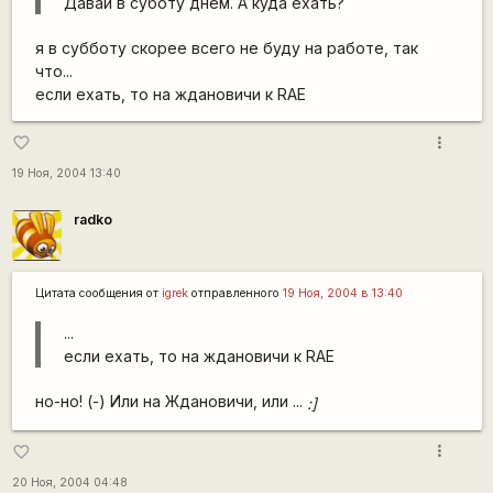
Давай в суботу днем. А куда ехать?
я в субботу скорее всего не буду на работе, так
что...
если ехать, то на ждановичи к RAE
more_vert
favorite_border
19 Ноя, 2004 13:40
radko
Цитата сообщения от
igrek
отправленного
19 Ноя, 2004 в 13:40
...
если ехать, то на ждановичи к RAE
но-но! (-) Или на Ждановичи, или ...
:]
more_vert
favorite_border
20 Ноя, 2004 04:48