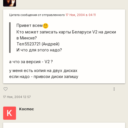
Цитата сообщения от
отправленного
17 Ноя, 2004 в 04:11
Привет всем
:)
Кто может записать карты Беларуси V2 на диски
в Минске?
Тел:5523721 (Андрей)
И что для этого надо?
а что за версия - V2 ?
у меня есть копия на двух дисках
если надо - привози диски запишу
more_vert
favorite_border
17 Ноя, 2004 12:57
Kocmoc
K