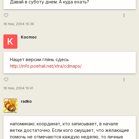
Давай в суботу днем. А куда ехать?
more_vert
favorite_border
18 Ноя, 2004 19:36
Kocmoc
K
Нащет версии глянь сдесь
http://info.poehali.net/xtra/cdmaps/
more_vert
favorite_border
18 Ноя, 2004 19:41
radko
напоминаю: координат, кто записывает, в начале
ветки достаточно. Если кого смущает, что желающие
помочь не отмечаются каждую неделю, то личные