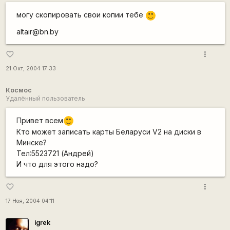
могу скопировать свои копии тебе
:)
altair@bn.by
more_vert
favorite_border
21 Окт, 2004 17:33
Космос
Удалённый пользователь
Привет всем
:)
Кто может записать карты Беларуси V2 на диски в
Минске?
Тел:5523721 (Андрей)
И что для этого надо?
more_vert
favorite_border
17 Ноя, 2004 04:11
igrek