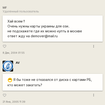
MF
Удалённый пользователь
Хай всем !!
Очень нужны карты украины для ози..
не подскажете где их можно купть в москве
ответ жду на demover@mail.ru
more_vert
favorite_border
8 Дек, 2004 01:55
AV
Я бы тоже не отказался от диска с картами РБ,
:D
кто может закатать?
more_vert
favorite_border
21 Янв, 2005 11:39