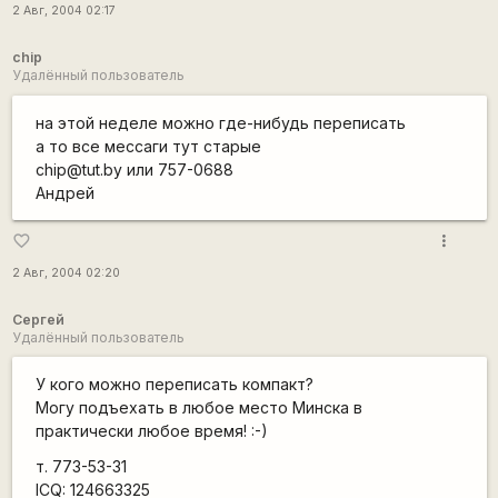
2 Авг, 2004 02:17
chip
Удалённый пользователь
на этой неделе можно где-нибудь переписать
а то все мессаги тут старые
chip@tut.by или 757-0688
Андрей
more_vert
favorite_border
2 Авг, 2004 02:20
Сергей
Удалённый пользователь
У кого можно переписать компакт?
Могу подъехать в любое место Минска в
практически любое время! :-)
т. 773-53-31
ICQ: 124663325