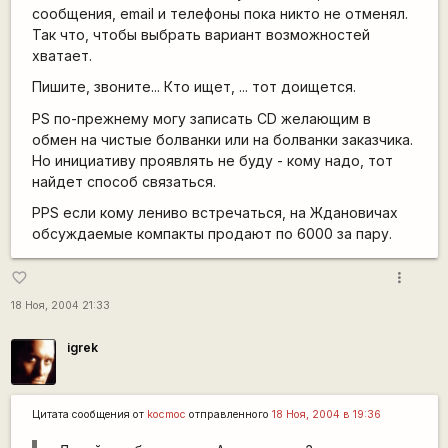
сообщения, email и телефоны пока никто не отменял.
Так что, чтобы выбрать вариант возможностей
хватает.
Пишите, звоните... Кто ищет, ... тот доищется.
PS по-прежнему могу записать CD желающим в
обмен на чистые болванки или на болванки заказчика.
Но инициативу проявлять не буду - кому надо, тот
найдет способ связаться.
PPS если кому лениво встречаться, на Ждановичах
обсуждаемые компакты продают по 6000 за пару.
more_vert
favorite_border
18 Ноя, 2004 21:33
igrek
Цитата сообщения от
kocmoc
отправленного
18 Ноя, 2004 в 19:36