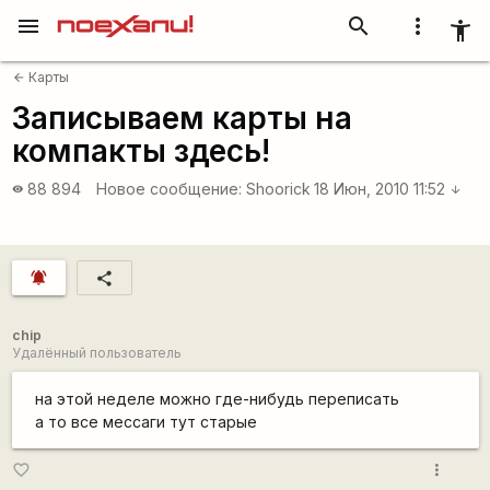
menu
search
more_vert
accessibility_new
Карты
arrow_back
Записываем карты на
компакты здесь!
88 894
Новое сообщение:
Shoorick
18 Июн, 2010 11:52
visibility
arrow_downward
notifications_active
share
chip
Удалённый пользователь
на этой неделе можно где-нибудь переписать
а то все мессаги тут старые
more_vert
favorite_border