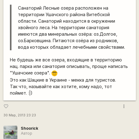
Санаторий Лесные озера расположен на
территории Ушачского района Витебской
области. Санаторий находится в окружении
хвойного леса. На территории санатория
имеются два минеральных озёра: оз.Долгое,
оз.Барковщина. Питаются озёра из родников,
вода которых обладает лечебными свойствами.
Не будешь же все озера, входящие в территорию
нац. парка или санатория описывать, проще написать
"Ушачские озера".
8\
Это как Шацкие в Украине - мекка для туристов.
Так что, называйте как хотите, кому надо, тот
поймет. :|)
more_vert
favorite_border
30 Мар, 2013 23:23
Shoorick
Автор