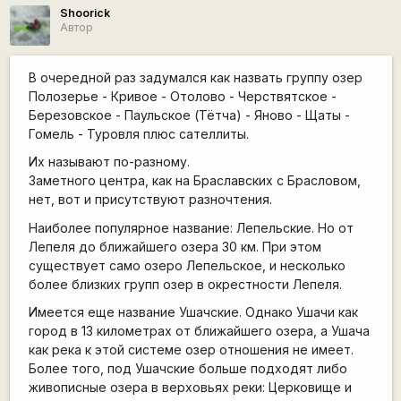
Shoorick
Автор
В очередной раз задумался как назвать группу озер
Полозерье - Кривое - Отолово - Черствятское -
Березовское - Паульское (Тётча) - Яново - Щаты -
Гомель - Туровля плюс сателлиты.
Их называют по-разному.
Заметного центра, как на Браславских с Брасловом,
нет, вот и присутствуют разночтения.
Наиболее популярное название: Лепельские. Но от
Лепеля до ближайшего озера 30 км. При этом
существует само озеро Лепельское, и несколько
более близких групп озер в окрестности Лепеля.
Имеется еще название Ушачские. Однако Ушачи как
город в 13 километрах от ближайшего озера, а Ушача
как река к этой системе озер отношения не имеет.
Более того, под Ушачские больше подходят либо
живописные озера в верховьях реки: Церковище и