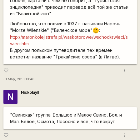
Look-in, карта ни о чем не говорит, а "Туристская
энциклопедия" приводит перевод всё той же статьи
из "Блакiтной кнiгi".
Любопытно, что поляки в 1937 г. называли Нарочь
"Morze Wilenskie" ("Виленское море"
:
;)
http://maronkolej.strefa.pl/waskotorowe/wschod/swieci/s
wieci.htm
В другом польском путеводителе тех времен
встретил название "Тракайские озера" (в Литве).
more_vert
favorite_border
31 Мар, 2013 13:46
NickolayII
N
"Свинская" группа: Большое и Малое Свино, Бол. и
Мал. Белое, Осмота, Лососно и все, что вокруг.
more_vert
favorite_border