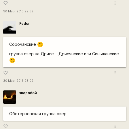
more_vert
favorite_border
30 Мар, 2013 22:39
Fedor
Сорочанские
:)
группа озер на Дрисе.... Дрисянские или Синьшанские
:)
more_vert
favorite_border
30 Мар, 2013 23:09
зверобой
Обстерновская группа озёр
more_vert
favorite_border