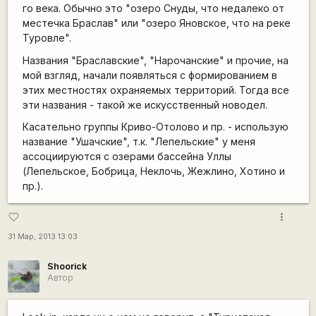
го века. Обычно это "озеро Снуды, что недалеко от
местечка Браслав" или "озеро Яновское, что на реке
Туровле".
Названия "Браславские", "Нарочанские" и прочие, на
мой взгляд, начали появляться с формированием в
этих местностях охраняемых территорий. Тогда все
эти названия - такой же искусственный новодел.
Касательно группы Криво-Отолово и пр. - использую
название "Ушачские", т.к. "Лепельские" у меня
ассоциируются с озерами бассейна Уллы
(Лепельское, Бобрица, Неклочь, Жежлино, Хотино и
пр.).
more_vert
favorite_border
31 Мар, 2013 13:03
Shoorick
Автор