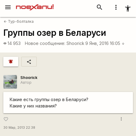
menu
search
more_vert
accessibility_new
Тур-болталка
arrow_back
Группы озер в Беларуси
14 953
Новое сообщение:
Shoorick
9 Янв, 2016 16:05
visibility
arrow_downward
notifications_active
share
Shoorick
Автор
Какие есть группы озер в Беларуси?
Какие у них названия?
more_vert
favorite_border
30 Мар, 2013 22:38