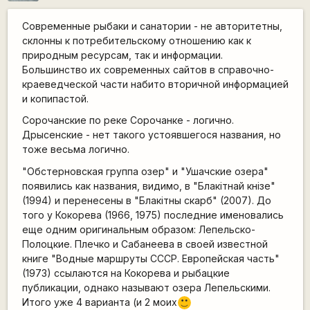
Современные рыбаки и санатории - не авторитетны,
склонны к потребительскому отношению как к
природным ресурсам, так и информации.
Большинство их современных сайтов в справочно-
краеведческой части набито вторичной информацией
и копипастой.
Сорочанские по реке Сорочанке - логично.
Дрысенские - нет такого устоявшегося названия, но
тоже весьма логично.
"Обстерновская группа озер" и "Ушачские озера"
появились как названия, видимо, в "Блакiтнай кнiзе"
(1994) и перенесены в "Блакiтны скарб" (2007). До
того у Кокорева (1966, 1975) последние именовались
еще одним оригинальным образом: Лепельско-
Полоцкие. Плечко и Сабанеева в своей известной
книге "Водные маршруты СССР. Европейская часть"
(1973) ссылаются на Кокорева и рыбацкие
публикации, однако называют озера Лепельскими.
Итого уже 4 варианта (и 2 моих
:)