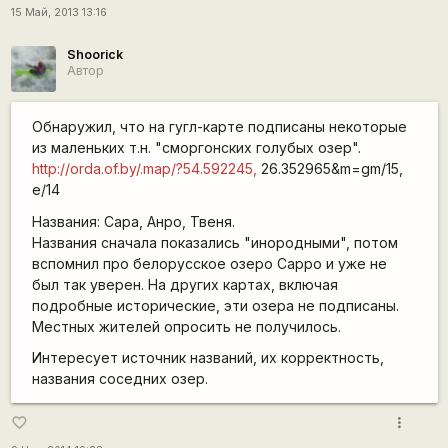
15 Май, 2013 13:16
Shoorick
Автор
Обнаружил, что на гугл-карте подписаны некоторые
из маленьких т.н. "сморгонских голубых озер".
http://orda.of.by/.map/?54.592245,
26.352965&m=gm/15,
e/14
Названия: Сара, Анро, Твеня.
Названия сначала показались "инородными", потом
вспомнил про белорусское озеро Сарро и уже не
был так уверен. На других картах, включая
подробные исторические, эти озера не подписаны.
Местных жителей опросить не получилось.
Интересует источник названий, их корректность,
названия соседних озер.
more_vert
favorite_border