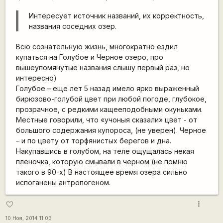
Интересует источник названий, их корректность,
названия соседних озер.
Всю сознательную жизнь, многократно ездил
купаться на Голубое и Черное озеро, про
вышеупомянутые названия слышу первый раз, но
интересно)
Голубое – еще лет 5 назад имело ярко выраженный
бирюзово-голубой цвет при любой погоде, глубокое,
прозрачное, с редкими кащееподобными окуньками.
Местные говорили, что «учоныя сказали» цвет - от
большого содержания купороса, (не уверен). Черное
– и по цвету от торфянистых берегов и дна.
Накупавшись в голубом, на теле ощущалась некая
пленочка, которую смывали в черном (не помню
такого в 90-х) В настоящее время озера сильно
испоганены антропогеном.
more_vert
favorite_border
10 Ноя, 2014 11:03