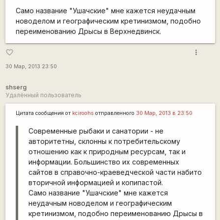
Само название "Ушачские" мне кажется неудачным
новоделом и географическим кретинизмом, подобно
переименованию Дрысы в Верхнедвинск.
more_vert
favorite_border
30 Мар, 2013 23:50
shserg
Удалённый пользователь
Цитата сообщения от
kciroohs
отправленного
30 Мар, 2013 в 23:50
Современные рыбаки и санатории - не
авторитетны, склонны к потребительскому
отношению как к природным ресурсам, так и
информации. Большинство их современных
сайтов в справочно-краеведческой части набито
вторичной информацией и копипастой.
Само название "Ушачские" мне кажется
неудачным новоделом и географическим
кретинизмом, подобно переименованию Дрысы в