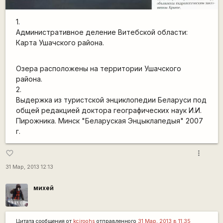
1.
Административное деление Витебской области:
Карта Ушачского района.
Озера расположены на территории Ушачского
района.
2.
Выдержка из туристской энциклопедии Беларуси под
общей редакцией доктора географических наук И.И.
Пирожника. Минск "Беларуская Энцыклапедыя" 2007
г.
more_vert
favorite_border
31 Мар, 2013 12:13
михей
Цитата сообщения от
kciroohs
отправленного
31 Мар, 2013 в 11:35