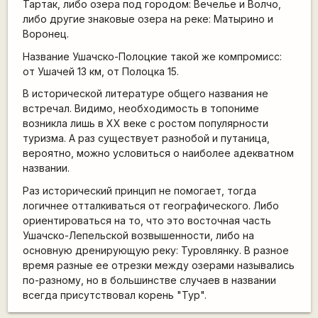
Тартак, либо озера под городом: Вечелье и Волчо,
либо другие знаковые озера на реке: Матырино и
Воронец.
Название Ушачско-Полоцкие такой же компромисс:
от Ушачей 13 км, от Полоцка 15.
В исторической литературе общего названия не
встречал. Видимо, необходимость в топониме
возникла лишь в XX веке с ростом популярности
туризма. А раз существует разнобой и путаница,
вероятно, можно условиться о наиболее адекватном
названии.
Раз исторический принцип не помогает, тогда
логичнее отталкиваться от географического. Либо
ориентироваться на то, что это восточная часть
Ушачско-Лепельской возвышенности, либо на
основную дренирующую реку: Туровлянку. В разное
время разные ее отрезки между озерами назывались
по-разному, но в большинстве случаев в названии
всегда присутствовал корень "Тур".