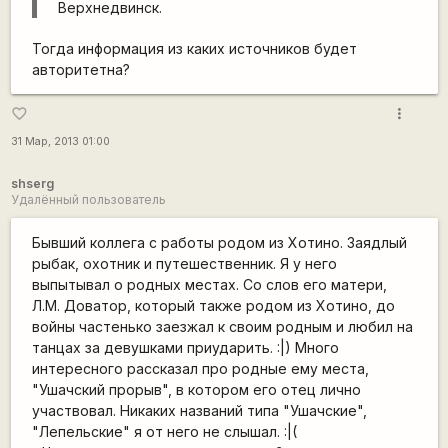
Верхнедвинск.
Тогда информация из каких источников будет
авторитетна?
more_vert
favorite_border
31 Мар, 2013 01:00
shserg
Удалённый пользователь
Бывший коллега с работы родом из Хотино. Заядлый
рыбак, охотник и путешественник. Я у него
выпытывал о родных местах. Со слов его матери,
Л.М. Доватор, который также родом из Хотино, до
войны частенько заезжал к своим родным и любил на
танцах за девушками приударить. :|) Много
интересного рассказал про родные ему места,
"Ушачский прорыв", в котором его отец лично
участвовал. Никаких названий типа "Ушачские",
"Лепельские" я от него не слышал. :|(