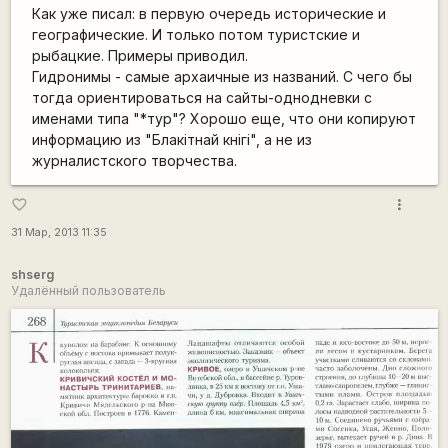
Как уже писал: в первую очередь исторические и
географические. И только потом туристские и
рыбацкие. Примеры приводил.
Гидронимы - самые архаичные из названий. С чего бы
тогда ориентироваться на сайты-однодневки с
именами типа "*тур"? Хорошо еще, что они копируют
информацию из "Блакiтнай кнiгi", а не из
журналистского творчества.
more_vert
favorite_border
31 Мар, 2013 11:35
shserg
Удалённый пользователь