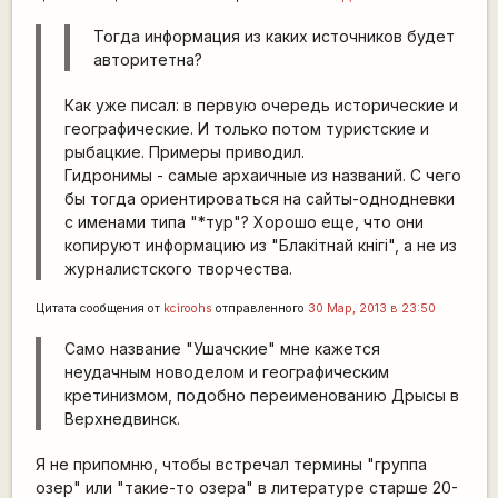
Тогда информация из каких источников будет
авторитетна?
Как уже писал: в первую очередь исторические и
географические. И только потом туристские и
рыбацкие. Примеры приводил.
Гидронимы - самые архаичные из названий. С чего
бы тогда ориентироваться на сайты-однодневки
с именами типа "*тур"? Хорошо еще, что они
копируют информацию из "Блакiтнай кнiгi", а не из
журналистского творчества.
Цитата сообщения от
kciroohs
отправленного
30 Мар, 2013 в 23:50
Само название "Ушачские" мне кажется
неудачным новоделом и географическим
кретинизмом, подобно переименованию Дрысы в
Верхнедвинск.
Я не припомню, чтобы встречал термины "группа
озер" или "такие-то озера" в литературе старше 20-