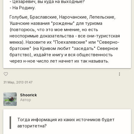
- Цезаревич, вы куда на выходные?
- На Родину.
Голубые, Браславские, Нарочанские, Лепельские,
Ушачские названия "рождены" для туризма
(повторюсь, что это мое мнение, но есть
неоспоримые доказательства - все они-туристская
мекка). Назовите их "Поехалевские" или "Северно-
братские" (на Кривом любит "заседать" Северное
братство), издайте книгу и вся общественность
через н-ное число лет начнет их так называть.
more_vert
favorite_border
31 Мар, 2013 01:47
Shoorick
Автор
Тогда информация из каких источников будет
авторитетна?