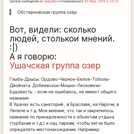
Цитата сообщения от
зверобой
отправленного
30 Мар, 2013 в 23:22
Обстерновская группа озёр
Вот, видели: сколько
людей, столькои мнений.
:|)
А я говорю:
Ушачская группа озер
Глыба-Дрысы. Ордово-Черное-Белое-Тоболы-
Двойчата. Добеевское-Мошно-Лесковичи-
Будовесть. - если не ошибаюсь, не имеют общего
названия.
В Ушачах есть санаторий , в Браславе, на Нарочи, в
Лепеле и т.д. Мое мнение, что так и закрепилось
название по принадлежности к объектам отдыха
(турбазам и т.д.) и нац. паркам, чтобы легче было
определять местонахождение. Например: