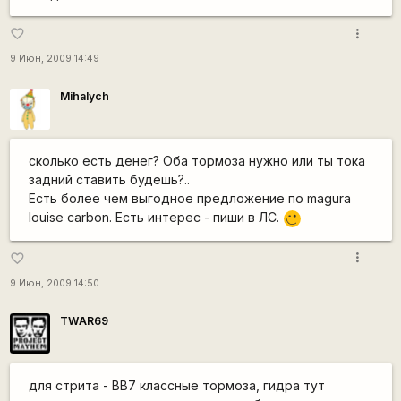
more_vert
favorite_border
9 Июн, 2009 14:49
Mihalych
сколько есть денег? Оба тормоза нужно или ты тока
задний ставить будешь?..
Есть более чем выгодное предложение по magura
louise carbon. Есть интерес - пиши в ЛС.
;)
more_vert
favorite_border
9 Июн, 2009 14:50
TWAR69
для стрита - BB7 классные тормоза, гидра тут