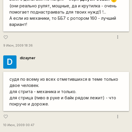
(они реально рулят, мощные, да и крутилка - очень
помогает поднастраивать для твоих нужд!) !...
А если из механики, то ББ7 с ротором 160 - лучший
вариант!
more_vert
favorite_border
9 Июн, 2009 18:36
dizayner
D
судя по всему из всех отметившихся в теме только
двое человек.
для стрита - механика и только.
для стрица (пиво в руке и байк рядом лежит) - что
покруче и дороже.
more_vert
favorite_border
10 Июн, 2009 00:47