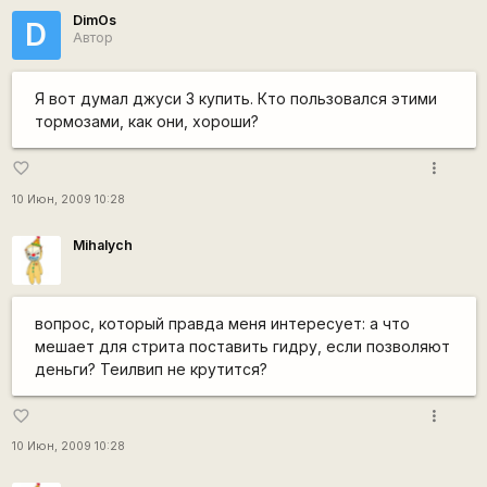
DimOs
D
Автор
Я вот думал джуси 3 купить. Кто пользовался этими
тормозами, как они, хороши?
more_vert
favorite_border
10 Июн, 2009 10:28
Mihalych
вопрос, который правда меня интересует: а что
мешает для стрита поставить гидру, если позволяют
деньги? Теилвип не крутится?
more_vert
favorite_border
10 Июн, 2009 10:28