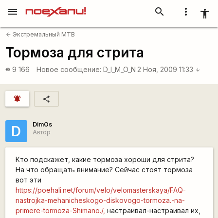
menu
search
more_vert
accessibility_new
Экстремальный MTB
arrow_back
Тормоза для стрита
9 166
Новое сообщение:
D_I_M_O_N
2 Ноя, 2009 11:33
visibility
arrow_downward
notifications_active
share
DimOs
D
Автор
Кто подскажет, какие тормоза хороши для стрита?
На что обращать внимание? Сейчас стоят тормоза
вот эти
https://poehali.net/forum/velo/velomasterskaya/FAQ-
nastrojka-mehanicheskogo-diskovogo-tormoza.-na-
primere-tormoza-Shimano./,
настраивал-настраивал их,