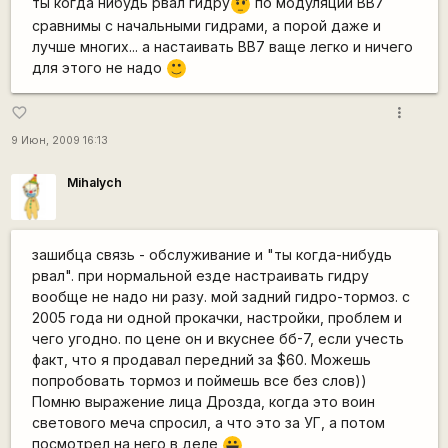
ты когда нибудь рвал гидру
по модуляции BB7
???
сравнимы с начальными гидрами, а порой даже и
лучше многих... а настаивать BB7 ваще легко и ничего
для этого не надо
:)
more_vert
favorite_border
9 Июн, 2009 16:13
Mihalych
зашибца связь - обслуживание и "ты когда-нибудь
рвал". при нормальной езде настраивать гидру
вообще не надо ни разу. мой задний гидро-тормоз. с
2005 года ни одной прокачки, настройки, проблем и
чего угодно. по цене он и вкуснее бб-7, если учесть
факт, что я продавал передний за $60. Можешь
попробовать тормоз и поймешь все без слов))
Помню выражение лица Дрозда, когда это воин
светового меча спросил, а что это за УГ, а потом
посмотрел на него в деле
|-))