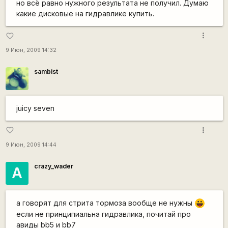
но всё равно нужного результата не получил. Думаю
какие дисковые на гидравлике купить.
more_vert
favorite_border
9 Июн, 2009 14:32
sambist
juicy seven
more_vert
favorite_border
9 Июн, 2009 14:44
crazy_wader
А
а говорят для стрита тормоза вообще не нужны
|-))
если не принципиальна гидравлика, почитай про
авиды bb5 и bb7