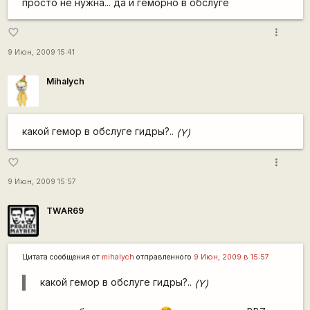
просто не нужна... да и геморно в обслуге
more_vert
favorite_border
9 Июн, 2009 15:41
Mihalych
какой гемор в обслуге гидры?..
(Y)
more_vert
favorite_border
9 Июн, 2009 15:57
TWAR69
Цитата сообщения от
mihalych
отправленного
9 Июн, 2009 в 15:57
какой гемор в обслуге гидры?..
(Y)