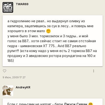
TWAR69
а гидролинию не рвал... но выдернул оливку из
калипера, зацепившись за сук в лесу... и поверь мне
хорошего в этом мало
:)
у меня было 3 мех. тормозилок и 3 гидры... и мой
голос за BB7... хотя сейчас стоит не самая отстойная
гидра - шимановская XT 775... Avid BB7 реально
рулит!!! (кста кому надо у меня есть 2 тормоза BB7 на
продажу и 3 авидовских ротора роундагона на 160 и
185)
more_vert
favorite_border
9 Июн, 2009 17:27
AndreyKR
Если с деньгами не напряг - бери
Джуси Севан
:o