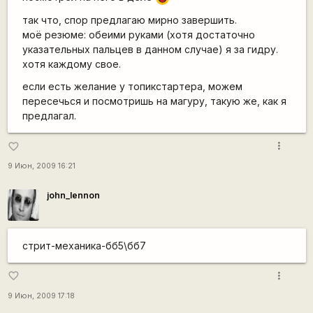
так что, спор предлагаю мирно завершить.
моё резюме: обеими руками (хотя достаточно
указательных пальцев в данном случае) я за гидру.
хотя каждому свое.
если есть желание у топикстартера, можем
пересечься и посмотришь на магуру, такую же, как я
предлагал.
more_vert
favorite_border
9 Июн, 2009 16:21
john_lennon
стрит-механика-бб5\бб7
more_vert
favorite_border
9 Июн, 2009 17:18