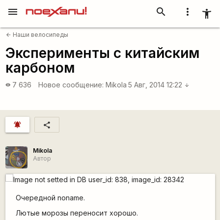
menu
search
more_vert
accessibility_new
Наши велосипеды
arrow_back
Эксперименты с китайским
карбоном
7 636
Новое сообщение:
Mikola
5 Авг, 2014 12:22
visibility
arrow_downward
notifications_active
share
Mikola
Автор
Очередной noname.
Лютые морозы переносит хорошо.