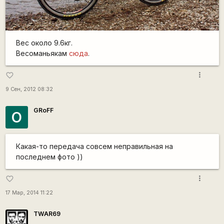
Вес около 9.6кг.
Весоманьякам
сюда
.
more_vert
favorite_border
9 Сен, 2012 08:32
GRoFF
О
Какая-то передача совсем неправильная на
последнем фото ))
more_vert
favorite_border
17 Мар, 2014 11:22
TWAR69