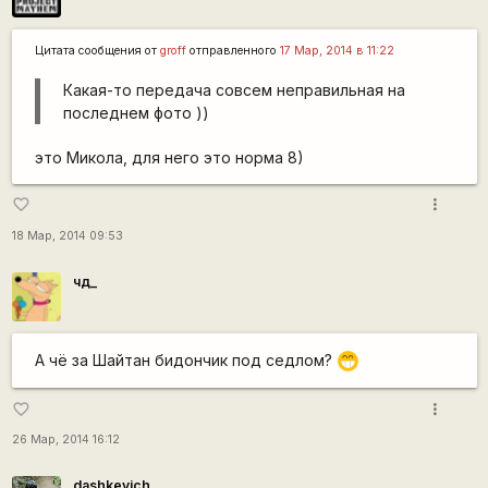
Цитата сообщения от
groff
отправленного
17 Мар, 2014 в 11:22
Какая-то передача совсем неправильная на
последнем фото ))
это Микола, для него это норма 8)
more_vert
favorite_border
18 Мар, 2014 09:53
чд_
А чё за Шайтан бидончик под седлом?
;D
more_vert
favorite_border
26 Мар, 2014 16:12
dashkevich