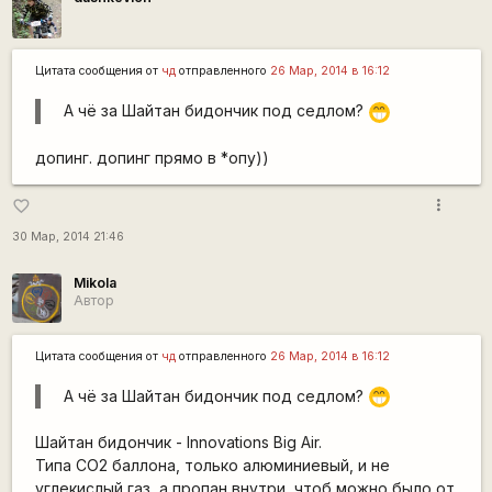
Цитата сообщения от
чд
отправленного
26 Мар, 2014 в 16:12
А чё за Шайтан бидончик под седлом?
;D
допинг. допинг прямо в *опу))
more_vert
favorite_border
30 Мар, 2014 21:46
Mikola
Автор
Цитата сообщения от
чд
отправленного
26 Мар, 2014 в 16:12
А чё за Шайтан бидончик под седлом?
;D
Шайтан бидончик - Innovations Big Air.
Типа CO2 баллона, только алюминиевый, и не
углекислый газ, а пропан внутри, чтоб можно было от