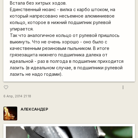
Встала без хитрых ходов.
Единственный нюанс - вилка с карбо штоком, на
который напресовано несъемное алюминиевое
кольцо, которое в нижний подшипник рулевой
упирается.
Так что аналогичное кольцо от рулевой пришлось
выкинуть. Что не очень хорошо - оно было с
качественным резиновым пыльником. В итоге
грязезащита нижнего подшипника далека от
идеальной - раз в полгода в подшипник приходится
лазить (в идеальном случае, в подшипники рулевой
лазить не надо годами).
more_vert
favorite_border
6 Апр, 2014 21:18
АЛЕКСАНДЕР