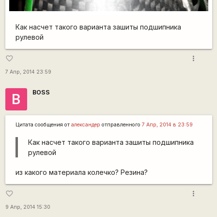
Как насчет такого варианта зашиты подшипника
рулевой
more_vert
favorite_border
7 Апр, 2014 23:59
BOSS
B
Цитата сообщения от
александер
отправленного
7 Апр, 2014 в 23:59
Как насчет такого варианта зашиты подшипника
рулевой
из какого материала колечко? Резина?
more_vert
favorite_border
9 Апр, 2014 15:30