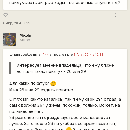
придумывать хитрые ходы - вставочные штуки и т.д.?
more_vert
favorite_border
6 Апр, 2014 12:25
Mikola
Автор
Цитата сообщения от
finn
отправленного
5 Апр, 2014 в 12:55
Интересует мнение владельца, что ему ближе
вот для таких покатух - 26 или 29.
Для каких покатух?
;)
И на 26 и на 29 ездить приятно.
С mitrofan как-то катались, так я ему свой 29" отдал, а
сам одолжил 26" у жены (похожий, только, может, на
пол-кило легче).
26 разгоняется
гораздо
шустрее и маневрирует
лучше. Зато после 29 на ухабах все время кажется,
что вилку забыл разлочить
Зато легче перед
:)