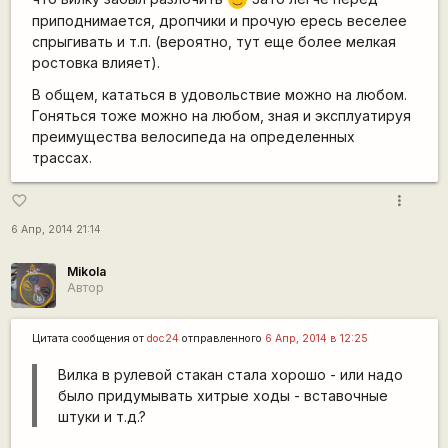
приподнимается, дропчики и прочую ересь веселее
спрыгивать и т.п. (вероятно, тут еще более мелкая
ростовка влияет).
В общем, кататься в удовольствие можно на любом.
Гоняться тоже можно на любом, зная и эксплуатируя
преимущества велосипеда на определенных
трассах.
more_vert
favorite_border
6 Апр, 2014 21:14
Mikola
Автор
Цитата сообщения от
doc24
отправленного
6 Апр, 2014 в 12:25
Вилка в рулевой стакан стала хорошо - или надо
было придумывать хитрые ходы - вставочные
штуки и т.д.?