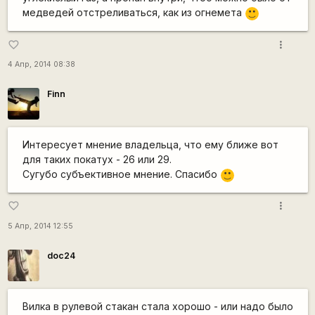
медведей отстреливаться, как из огнемета
:)
more_vert
favorite_border
4 Апр, 2014 08:38
Finn
Интересует мнение владельца, что ему ближе вот
для таких покатух - 26 или 29.
Cугубо субъективное мнение. Спасибо
:)
more_vert
favorite_border
5 Апр, 2014 12:55
doc24
Вилка в рулевой стакан стала хорошо - или надо было