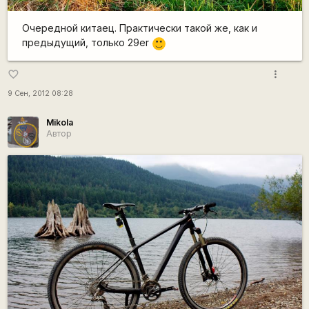
Очередной китаец. Практически такой же, как и
предыдущий, только 29er
:)
more_vert
favorite_border
9 Сен, 2012 08:28
Mikola
Автор