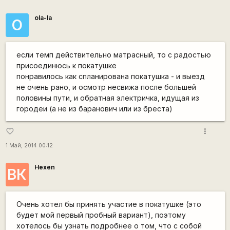
ola-la
O
если темп действительно матрасный, то с радостью
присоединюсь к покатушке
понравилось как спланирована покатушка - и выезд
не очень рано, и осмотр несвижа после большей
половины пути, и обратная электричка, идущая из
городеи (а не из баранович или из бреста)
more_vert
favorite_border
1 Май, 2014 00:12
Hexen
ВК
Очень хотел бы принять участие в покатушке (это
будет мой первый пробный вариант), поэтому
хотелось бы узнать подробнее о том, что с собой