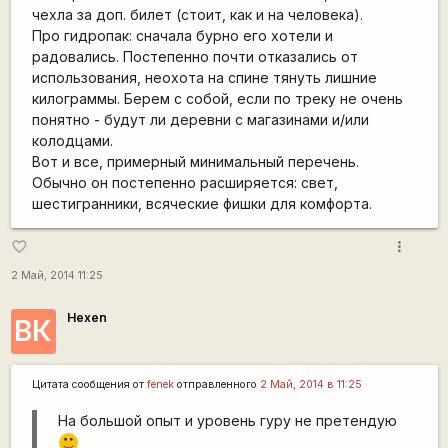
чехла за доп. билет (стоит, как и на человека).
Про гидропак: сначала бурно его хотели и
радовались. Постепенно почти отказались от
использования, неохота на спине тянуть лишние
килограммы. Берем с собой, если по треку не очень
понятно - будут ли деревни с магазинами и/или
колодцами.
Вот и все, примерный минимальный перечень.
Обычно он постепенно расширяется: свет,
шестигранники, всяческие фишки для комфорта.
more_vert
favorite_border
2 Май, 2014 11:25
Hexen
ВК
Цитата сообщения от
fenek
отправленного
2 Май, 2014 в 11:25
На большой опыт и уровень гуру не претендую
:)