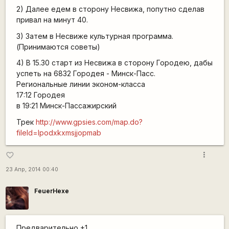
2) Далее едем в сторону Несвижа, попутно сделав
привал на минут 40.
3) Затем в Несвиже культурная программа.
(Принимаются советы)
4) В 15.30 старт из Несвижа в сторону Городею, дабы
успеть на 6832 Городея - Минск-Пасс.
Региональные линии эконом-класса
17:12 Городея
в 19:21 Минск-Пассажирский
Трек
http://www.gpsies.com/map.do?
fileId=lpodxkxmsjjopmab
more_vert
favorite_border
23 Апр, 2014 00:40
FeuerHexe
Предварительно +1.