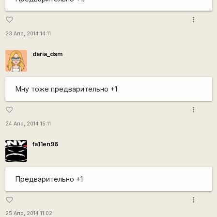
more_vert
favorite_border
23 Апр, 2014 14:11
daria_dsm
Мну тоже предварительно +1
more_vert
favorite_border
24 Апр, 2014 15:11
fa11en96
Предварительно +1
more_vert
favorite_border
25 Апр, 2014 11:02