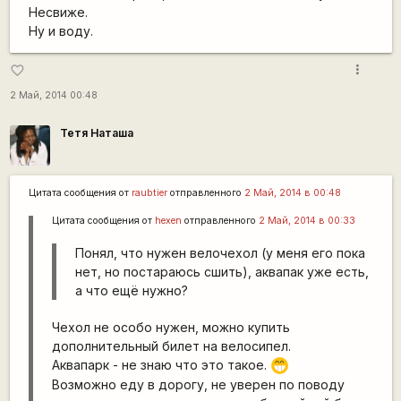
Несвиже.
Ну и воду.
more_vert
favorite_border
2 Май, 2014 00:48
Тетя Наташа
Цитата сообщения от
raubtier
отправленного
2 Май, 2014 в 00:48
Цитата сообщения от
hexen
отправленного
2 Май, 2014 в 00:33
Понял, что нужен велочехол (у меня его пока
нет, но постараюсь сшить), аквапак уже есть,
а что ещё нужно?
Чехол не особо нужен, можно купить
дополнительный билет на велосипел.
Аквапарк - не знаю что это такое.
;D
Возможно еду в дорогу, не уверен по поводу