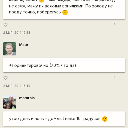
не езжу, мажу их всякими вонилками. По холоду не
поеду точно, поберегусь
:-/
more_vert
favorite_border
2 Май, 2014 12:58
Mour
+1 ориентировочно (70% что да)
more_vert
favorite_border
2 Май, 2014 18:49
motorola
утро день и ночь - дождь t ниже 10 градусов
:-/