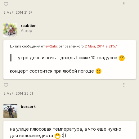
more_vert
favorite_border
2 Май, 2014 21:57
raubtier
Автор
Цитата сообщения от
ew2abc
отправленного
2 Май, 2014 в 21:57
утро день и ночь - дождь t ниже 10 градусов
:-/
концерт состоится при любой погоде
:)
more_vert
favorite_border
2 Май, 2014 23:01
berserk
на улице плюсовая температура, а что еще нужно
для велосипедиста
:|)
;D