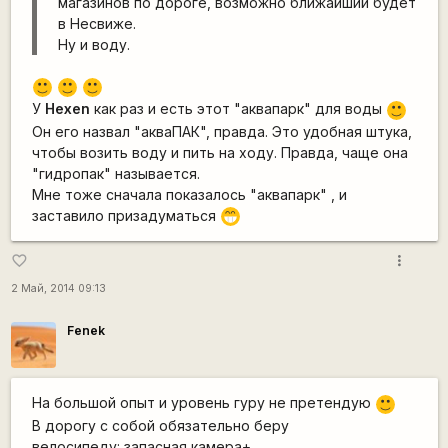
магазинов по дороге, возможно ближайший будет
в Несвиже.
Ну и воду.
:)
:)
:)
У
Hexen
как раз и есть этот "аквапарк" для воды
:)
Он его назвал "акваПАК", правда. Это удобная штука,
чтобы возить воду и пить на ходу. Правда, чаще она
"гидропак" называется.
Мне тоже сначала показалось "аквапарк" , и
заставило призадуматься
;D
more_vert
favorite_border
2 Май, 2014 09:13
Fenek
На большой опыт и уровень гуру не претендую
:)
В дорогу с собой обязательно беру
велосипеду: запасная камера+