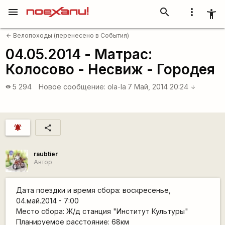
menu
search
more_vert
accessibility_new
Велопоходы (перенесено в События)
arrow_back
04.05.2014 - Матрас:
Колосово - Несвиж - Городея
5 294
Новое сообщение:
ola-la
7 Май, 2014 20:24
visibility
arrow_downward
notifications_active
share
raubtier
Автор
Дата поездки и время сбора: воскресенье,
04.май.2014 - 7:00
Место сбора: Ж/д станция "Институт Культуры"
Планируемое расстояние: 68км