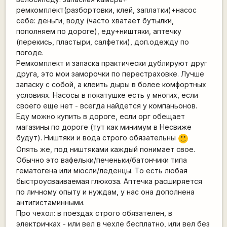
ремкомплект(разбортовки, клей, заплатки)+насос
себе: деньги, воду (часто хватает бутылки,
пополняем по дороге), еду+ништяки, аптечку
(перекись, пластыри, салфетки), доп.одежду по
погоде.
Ремкомплект и запаска практически дублируют друг
друга, это мои заморочки по перестраховке. Лучше
запаску с собой, а клеить дыры в более комфортных
условиях. Насосы в покатушке есть у многих, если
своего еще нет - всегда найдется у компаньонов.
Еду можно купить в дороге, если орг обещает
магазины по дороге (тут как минимум в Несвиже
будут). Ништяки и вода строго обязательны
:)
Опять же, под ништяками каждый понимает свое.
Обычно это вафельки/печеньки/батончики типа
гематогена или мюсли/леденцы. То есть любая
быстроусваиваемая глюкоза. Аптечка расширяется
по личному опыту и нуждам, у нас она дополнена
антигистаминными.
Про чехол: в поездах строго обязателен, в
электричках - или вел в чехле бесплатно, или вел без