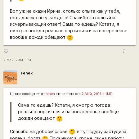
Вот уж не скажи Ирина, столько опыта как у тебя,
есть далеко не у каждого! Спасибо за полный и
исчерпывающий ответ! Сама то едешь? Кстати, я
смотрю погода реально портиться и на воскресенье
вообще дожди обещают
:(
more_vert
favorite_border
2 Май, 2014 11:51
Fenek
Цитата сообщения от
hexen
отправленного
2 Май, 2014 в 11:51
Сама то едешь? Кстати, я смотрю погода
реально портиться и на воскресенье вообще
дожди обещают
:(
Спасибо на добром слове
Я тут сдуру застудила
:)
колени, болят
Пока никуда, кроме как на работу,
:(