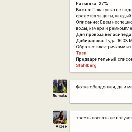
Разведка:
27%
Важно:
Покатушка не соде
средства защиты, каждый 
Описание:
Едем неспешно,
воды, камера и ремкомпле
Для провоза велосипеда
Добиралово:
Туда: 16.08 
Обратно: электричками из
Трек
Предварительный список
Stahlberg
Фотка обалденная, да и ме
Rumaks
тоесть поспать не получи
Alizee