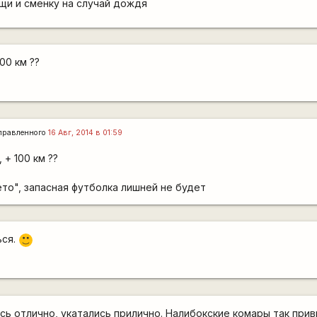
щи и сменку на случай дождя
00 км ??
правленного
16 Авг, 2014 в 01:59
 + 100 км ??
ето", запасная футболка лишней не будет
ься.
:)
сь отлично, укатались прилично. Налибокские комары так прив