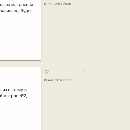
 наша матрасная
17 Авг, 2014 20:19
нравилась, будет
more_vert
favorite_border
19 Авг, 2014 08:33
 из в тоску и
ий матрас №2,