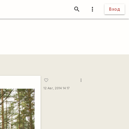
search
more_vert
Вход
more_vert
favorite_border
12 Авг, 2014 14:17