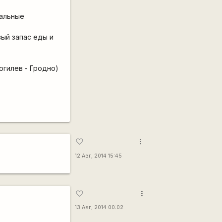
уальные
вый запас еды и
огилев - Гродно)
more_vert
favorite_border
12 Авг, 2014 15:45
more_vert
favorite_border
13 Авг, 2014 00:02