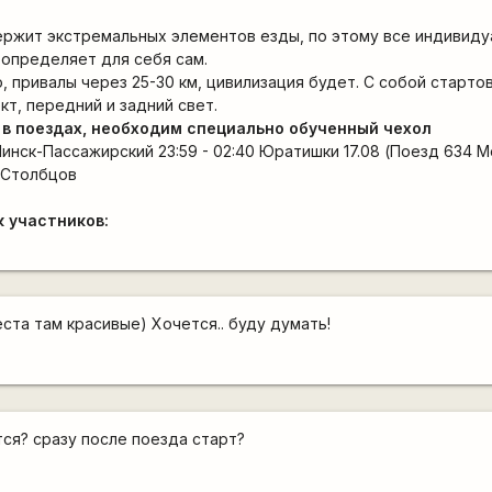
ржит экстремальных элементов езды, по этому все индивид
определяет для себя сам.
 привалы через 25-30 км, цивилизация будет. С собой старто
кт, передний и задний свет.
 в поездах, необходим специально обученный чехол
Минск-Пассажирский 23:59 - 02:40 Юратишки 17.08 (Поезд 634 М
 Столбцов
 участников:
ста там красивые) Хочется.. буду думать!
тся? сразу после поезда старт?