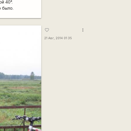
й 40°.
 было.
more_vert
favorite_border
21 Авг, 2014 01:35