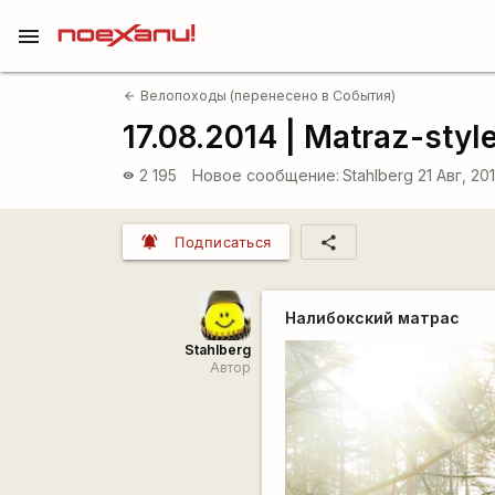
menu
Велопоходы (перенесено в События)
arrow_back
17.08.2014 | Matraz-sty
2 195
Новое сообщение:
Stahlberg
21 Авг, 20
visibility
notifications_active
share
Подписаться
Налибокский матрас
Stahlberg
Автор