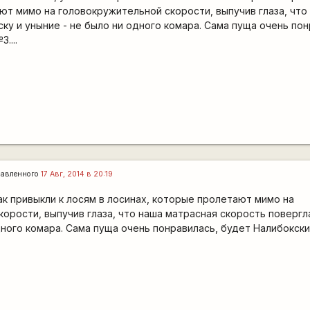
ют мимо на головокружительной скорости, выпучив глаза, что
ску и уныние - не было ни одного комара. Сама пуща очень по
....
авленного
17 Авг, 2014 в 20:19
к привыкли к лосям в лосинах, которые пролетают мимо на
орости, выпучив глаза, что наша матрасная скорость повергла
дного комара. Сама пуща очень понравилась, будет Налибокск
0