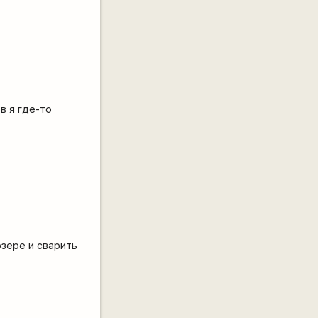
в я где-то
озере и сварить