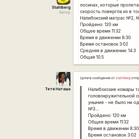
лосинах, которые пролета
Stahlberg
скорость повергла из в то
Автор
Налибокский матрас №2, №3
Пройдено: 120 км
Общее время 11:32
Время в движении 8:30
Время остановок 3:02
Средняя в движении: 14.3
Общая 10.5
Цитата сообщения от
stahlberg
отпр
Тетя Наташа
Налибокские комары та
головокружительной ск
уныние - не было ни о
№3....
Пройдено: 120 км
Общее время 11:32
Время в движении 8:3
Время остановок 3:02