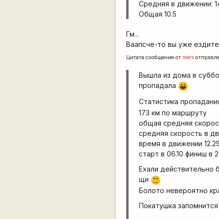
Средняя в движении: 1
Общая 10.5
Гм...
Ваапсче-то вы уже ездите
Цитата сообщения от
mers
отправл
Вышла из дома в суббот
пропадала
|-))
Статистика пропадан
173 км по маршруту
общая средняя скорост
средняя скорость в дв
время в движении 12.2
старт в 06.10 финиш в 
Ехали действительно б
щи
:)
Болото невероятно кра
Покатушка запомнится