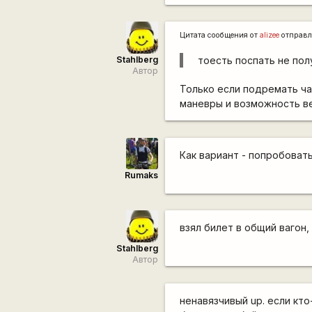
Цитата сообщения от
alizee
отправл
Stahlberg
тоесть поспать не пол
Автор
Только если подремать ча
маневры и возможность ве
Как вариант - попробоват
Rumaks
взял билет в общий вагон,
Stahlberg
Автор
ненавязчивый up. если кт