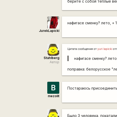
берите с собой теплые ве
нафигасе сменку? лето, + 1
JurekLapicki
Цитата сообщения от
yuri lapicki
от
Stahlberg
нафигасе сменку? лето,
Автор
поправка: белорусское "л
В
Постараюсь присоединит
mezolit
Было 3 человека, покатали