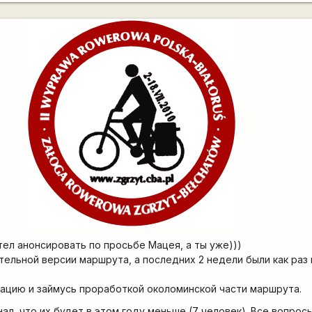
отел анонсировать по просьбе Мацея, а ты уже)))
тельной версии маршрута, а последних 2 недели были как раз 
ацию и займусь проработкой околоминской части маршрута.
ал, что их будет в этом году меньше (7 человек). Все вопрос