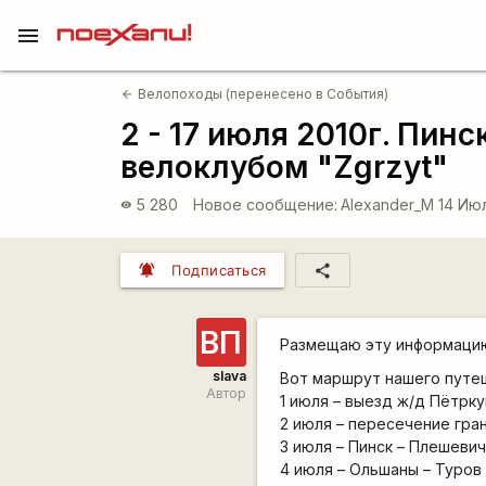
menu
Велопоходы (перенесено в События)
arrow_back
2 - 17 июля 2010г. Пин
велоклубом "Zgrzyt"
5 280
Новое сообщение:
Alexander_M
14 Июл
visibility
notifications_active
share
Подписаться
ВП
Размещаю эту информацию 
slava
Вот маршрут нашего путе
Автор
1 июля – выезд ж/д Пётрк
2 июля – пересечение гра
3 июля – Пинск – Плешеви
4 июля – Ольшаны – Туров