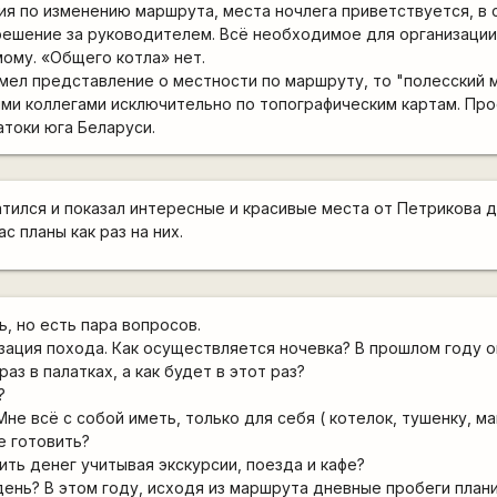
я по изменению маршрута, места ночлега приветствуется, в
ешение за руководителем. Всё необходимое для организации
мому. «Общего котла» нет.
имел представление о местности по маршруту, то "полесский
ми коллегами исключительно по топографическим картам. Про
атоки юга Беларуси.
тился и показал интересные и красивые места от Петрикова д
ас планы как раз на них.
 но есть пара вопросов.
зация похода. Как осуществляется ночевка? В прошлом году он
раз в палатках, а как будет в этот раз?
?
не всё с собой иметь, только для себя ( котелок, тушенку, мак
е готовить?
ить денег учитывая экскурсии, поезда и кафе?
ень? В этом году, исходя из маршрута дневные пробеги пла