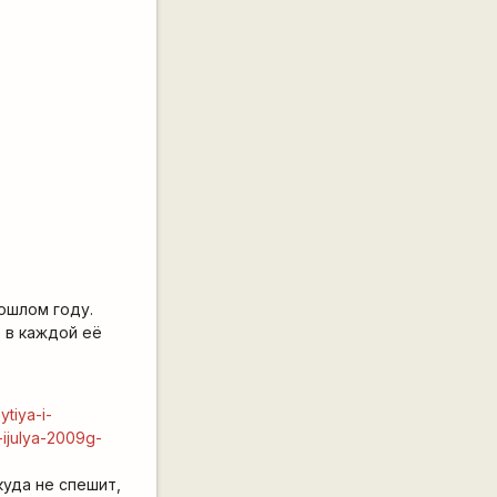
ошлом году.
 в каждой её
ytiya-i-
-ijulya-2009g-
куда не спешит,