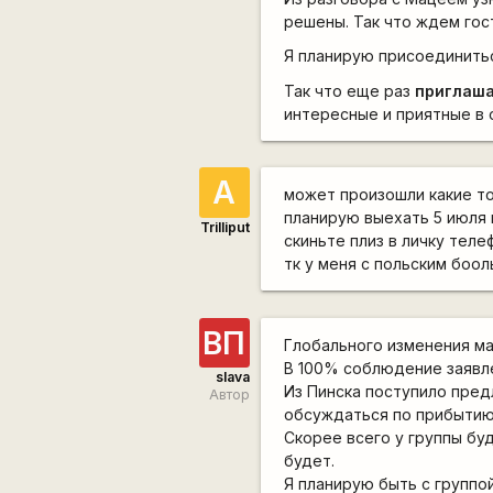
решены. Так что ждем гос
Я планирую присоединитьс
Так что еще раз
приглаша
интересные и приятные в
А
может произошли какие то
планирую выехать 5 июля 
Trilliput
скиньте плиз в личку тел
тк у меня с польским боо
ВП
Глобального изменения ма
В 100% соблюдение заявле
slava
Из Пинска поступило пред
Автор
обсуждаться по прибытию 
Скорее всего у группы б
будет.
Я планирую быть с группой