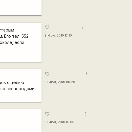
more_vert
favorite_border
 старым
 Его тел. 552-
9 Июн, 2010 17:10
Соколе, если
more_vert
favorite_border
юсь с целью
13 Июн, 2010 00:28
в со сковородами
more_vert
favorite_border
13 Июн, 2010 01:00