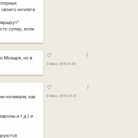
 спорных
 своего ночлега
 маршрут"
сто супер, если
more_vert
favorite_border
о Мозыря, но в
3 Июн, 2010 11:48
more_vert
favorite_border
и ночевали, как
9 Июн, 2010 00:41
ароны и.т.д.) и
нируются