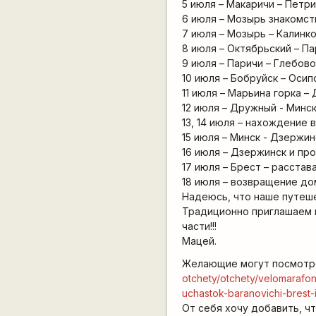
5 июля – Макаричи – Петри
6 июля – Мозырь знакомст
7 июля – Мозырь – Калинко
8 июля – Октябрьский – Па
9 июля – Паричи – Глебово
10 июля – Бобруйск – Осип
11 июля – Марьина горка –
12 июля – Дружный - Минс
13, 14 июля – нахождение 
15 июля – Минск - Дзержин
16 июля – Дзержинск и пр
17 июля – Брест – расста
18 июля – возвращение д
Надеюсь, что наше путеше
Традиционно приглашаем 
части!!!
Мацей.
Желающие могут посмотр
otchety/otchety/velomarafo
uchastok-baranovichi-brest-il
От себя хочу добавить, ч