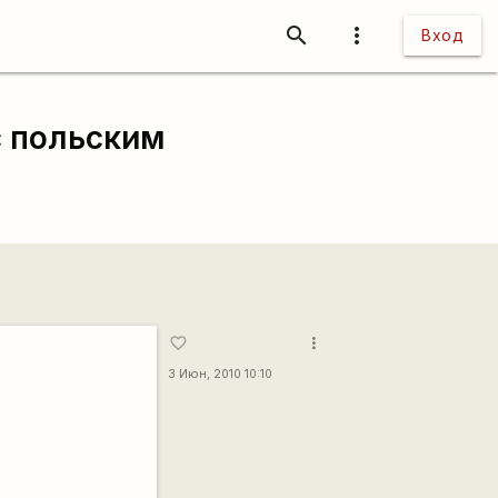
search
more_vert
Вход
 с польским
more_vert
favorite_border
3 Июн, 2010 10:10