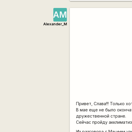
АМ
Alexander_M
Привет, Слава!!! Только х
В мае еще не было оконча
дружественной стране.
Сейчас пройду акклиматиз
Из разговора с Мацеем узн