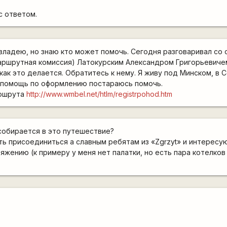
с ответом.
владею, но знаю кто может помочь. Сегодня разговаривал со
ршрутная комиссия) Латокурским Александром Григорьевичем.
 как это делается. Обратитесь к нему. Я живу под Минском, в 
 помощь по оформлению постараюсь помочь.
аршрута
http://www.wmbel.net/htlm/registrpohod.htm
 собирается в это путешествие?
ь присоединиться а славным ребятам из «Zgrzyt» и интересу
яжению (к примеру у меня нет палатки, но есть пара котелко