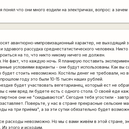
 понял что они много ездили на электричках, вопрос: а зачем
носят авантюрно-импровизационный характер, не выходящий 
и здравого рассудка среднестатистического человека. Никто
роиться на то, что никто никому ничего не должен.
. Не факт, что каждую ночь. Я планирую поставить эксперимен
анные условиями варианты - они будут использованы. Как вы с
о будет стоить невозможно. Костёлы денег не требовали, но 
 прошлом году это были 10-15 тысяч наших рублей.
поездке будет участвовать вегетарианец, который ест не обр
вы с ним вряд ли будете есть с одного стола. О своей еде ка
спиртное они не "скидываются". Сегодня тебя угостили - завтр
заставляет. Поверьте, у нас в стране прекрасные сельские ма
еды на три приёма", а за эти сутки обязательно будет возмож
е расходы невозможно. Но мы с вами живём в этой стране, з
 Из этого и исходим.