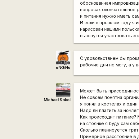
обоснованная импровизаци
вопросах окончательное р
и питания нужно иметь са
И если в прошлом году я 
нарисован нашими польски
вызовутся участвовать зн
С удовольствием бы прока
рабочие дни не могу, а у в
eNGiNe
Может быть присоединюсь,
Не совсем понятна органи
Michael Sokol
я понял в костелах и один 
Надо ли платить за ночлег
Как происходит питание? М
на стоянке я буду сам себ
Сколько планируется трат
Примерное расстояние в д