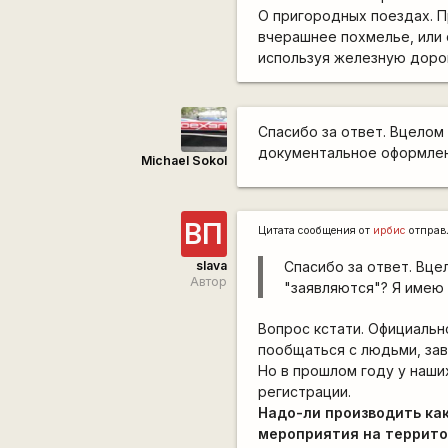
О пригородных поездах. П
вчерашнее похмелье, или 
используя железную дорогу
Спасибо за ответ. Вцелом
документальное оформлен
Michael Sokol
ВП
Цитата сообщения от
ирбис
отправ
slava
Спасибо за ответ. Вцел
Автор
"заявляются"? Я имею
Вопрос кстати. Официальн
пообщаться с людьми, зав
Но в прошлом году у наши
регистрации.
Надо-ли производить ка
мероприятия на территор