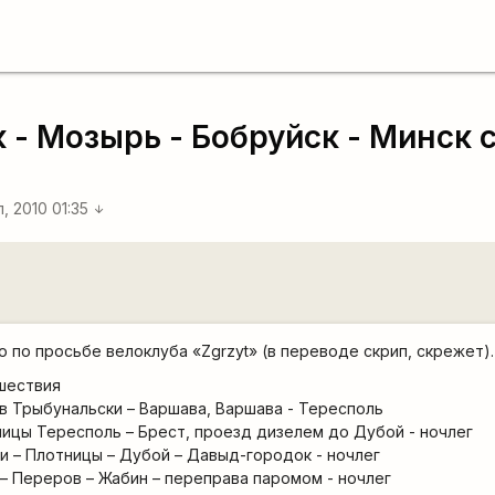
ск - Мозырь - Бобруйск - Минск
, 2010 01:35
arrow_downward
по просьбе велоклуба «Zgrzyt» (в переводе скрип, скрежет).
шествия
ув Трыбунальски – Варшава, Варшава - Тересполь
ницы Тересполь – Брест, проезд дизелем до Дубой - ночлег
чи – Плотницы – Дубой – Давыд-городок - ночлег
 – Переров – Жабин – переправа паромом - ночлег