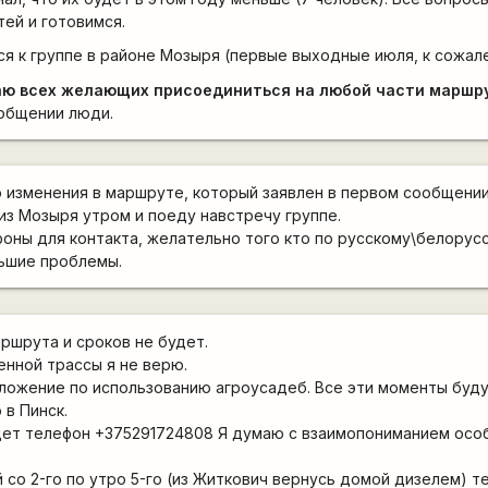
тей и готовимся.
я к группе в районе Мозыря (первые выходные июля, к сожале
ю всех желающих присоединиться на любой части маршр
 общении люди.
 изменения в маршруте, который заявлен в первом сообщени
из Мозыря утром и поеду навстречу группе.
ефоны для контакта, желательно того кто по русскому\белорус
льшие проблемы.
ршрута и сроков не будет.
нной трассы я не верю.
ложение по использованию агроусадеб. Все эти моменты буду
в Пинск.
удет телефон +375291724808 Я думаю с взаимопониманием осо
 со 2-го по утро 5-го (из Житкович вернусь домой дизелем) т