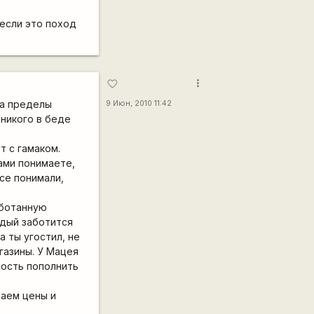
 если это поход
more_vert
favorite_border
за пределы
9 Июн, 2010 11:42
 никого в беде
т с гамаком.
ами понимаете,
все понимали,
аботанную
ждый заботится
а ты угостил, не
газины. У Мацея
ность пополнить
наем цены и