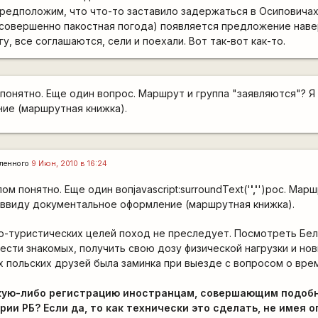
редположим, что что-то заставило задержаться в Осиповичах
совершенно пакостная погода) появляется предложение наве
, все соглашаются, сели и поехали. Вот так-вот как-то.
 понятно. Еще один вопрос. Маршрут и группа "заявляются"? 
ие (маршрутная книжка).
ленного
9 Июн, 2010 в 16:24
ом понятно. Еще один вопjavascript:surroundText('
','
')рос. Марш
 ввиду документальное оформление (маршрутная книжка).
о-туристических целей поход не преследует. Посмотреть Бел
ести знакомых, получить свою дозу физической нагрузки и нов
х польских друзей была заминка при выезде с вопросом о вре
кую-либо регистрацию иностранцам, совершающим подоб
ии РБ? Если да, то как технически это сделать, не имея 