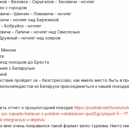
ков – Веловск – Скрыгалов – Заховичи - ночлег
во с городом
вичи – Шинчин – Ломовичи - ночлег
ричи – ночлег над Березиной
 – Бобруйск - ночлег
овичи – Лапичи – ночлег над Свислочью
 Дружный – ночлег над озером
к
в Минске
ск
оезд поездом до Бреста
вание с Беларусью
омой
ствие пройдет ок – безстрессово, как имело место быть в пр
велосипедистов из Беларуси присоединиться к нашей поездке
еть отчет о прошлогодней поездке
https://poehali.net/forum/sob
n-po-zapadu-belarusi-s-polskim-veloklubom-quotZgrzytquot-5---17
i-integraciya-v-dejstvii/
то мне очень понравился такой формат вело-туризма. Никто ни