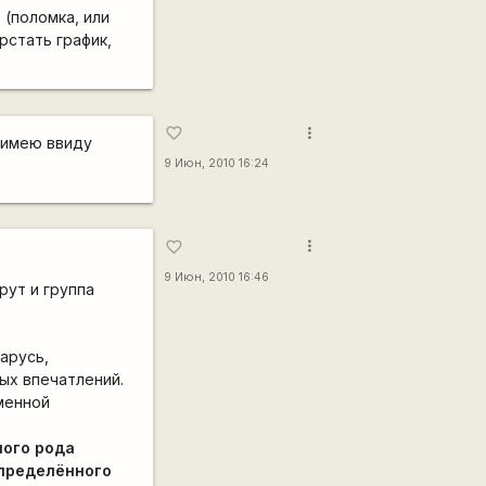
 (поломка, или
рстать график,
more_vert
favorite_border
Я имею ввиду
9 Июн, 2010 16:24
more_vert
favorite_border
9 Июн, 2010 16:46
рут и группа
арусь,
ых впечатлений.
менной
ного рода
определённого