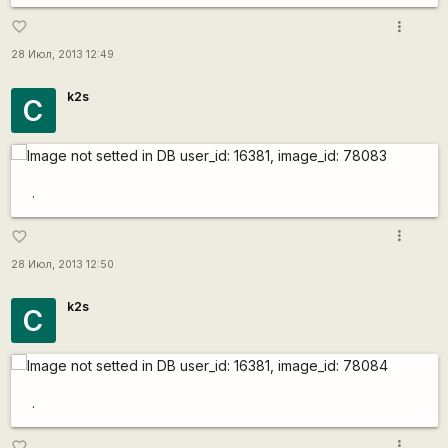
more_vert
favorite_border
28 Июл, 2013 12:49
k2s
С
.
more_vert
favorite_border
28 Июл, 2013 12:50
k2s
С
.
more_vert
favorite_border