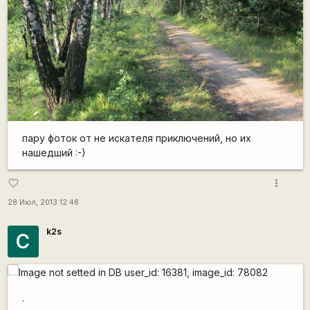
пару фоток от не искателя приключений, но их
нашедший :-)
more_vert
favorite_border
28 Июл, 2013 12:48
k2s
С
.