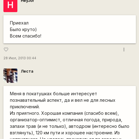
HeyJor
H
Приехал
Было круто)
Всем спасибо!
more_vert
favorite_border
28 Июл, 2013 00:44
Леста
Меня в покатушках больше интересует
познавательный аспект, да и вел не для лесных
приключений.
Из приятного. Хорошая компания (спасибо всем),
организатор-оптимист, отличная погода, природа,
запахи трав (и не только), автодром (интересно было
взглянуть), 120 км пути и хорошее настроение. Из