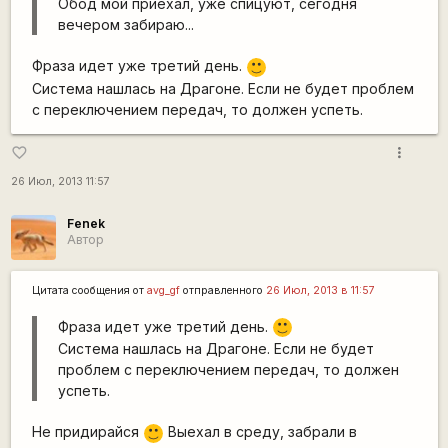
Обод мой приехал, уже спицуют, сегодня
вечером забираю...
Фраза идет уже третий день.
:)
Система нашлась на Драгоне. Если не будет проблем
с переключением передач, то должен успеть.
more_vert
favorite_border
26 Июл, 2013 11:57
Fenek
Автор
Цитата сообщения от
avg_gf
отправленного
26 Июл, 2013 в 11:57
Фраза идет уже третий день.
:)
Система нашлась на Драгоне. Если не будет
проблем с переключением передач, то должен
успеть.
Не придирайся
Выехал в среду, забрали в
:)