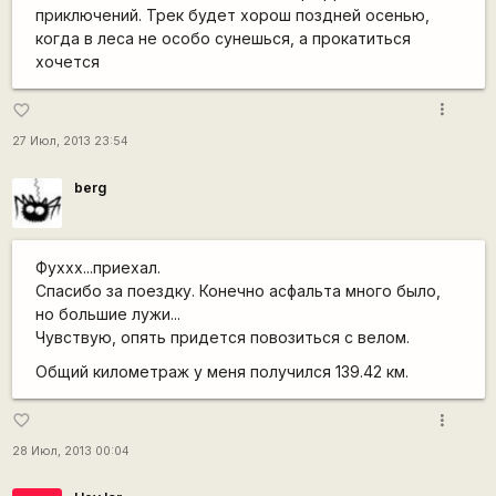
приключений. Трек будет хорош поздней осенью,
когда в леса не особо сунешься, а прокатиться
хочется
more_vert
favorite_border
27 Июл, 2013 23:54
berg
Фуххх...приехал.
Спасибо за поездку. Конечно асфальта много было,
но большие лужи...
Чувствую, опять придется повозиться с велом.
Общий километраж у меня получился 139.42 км.
more_vert
favorite_border
28 Июл, 2013 00:04