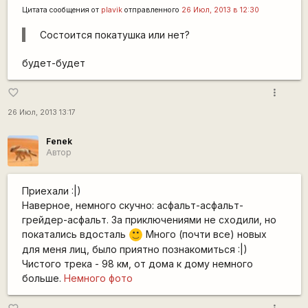
Цитата сообщения от
plavik
отправленного
26 Июл, 2013 в 12:30
Состоится покатушка или нет?
будет-будет
more_vert
favorite_border
26 Июл, 2013 13:17
Fenek
Автор
Приехали :|)
Наверное, немного скучно: асфальт-асфальт-
грейдер-асфальт. За приключениями не сходили, но
покатались вдосталь
Много (почти все) новых
:)
для меня лиц, было приятно познакомиться :|)
Чистого трека - 98 км, от дома к дому немного
больше.
Немного фото