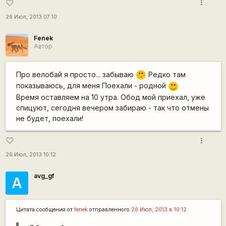
more_vert
favorite_border
26 Июл, 2013 07:10
Fenek
Автор
Про велобай я просто... забываю
Редко там
:-[
показываюсь, для меня Поехали - родной
:)
Время оставляем на 10 утра. Обод мой приехал, уже
спицуют, сегодня вечером забираю - так что отмены
не будет, поехали!
more_vert
favorite_border
26 Июл, 2013 10:12
avg_gf
А
Цитата сообщения от
fenek
отправленного
26 Июл, 2013 в 10:12