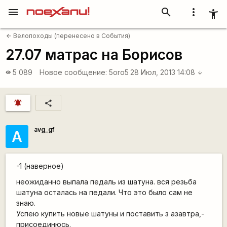
menu
search
more_vert
accessibility_new
Велопоходы (перенесено в События)
arrow_back
27.07 матрас на Борисов
5 089
Новое сообщение:
5oro5
28 Июл, 2013 14:08
visibility
arrow_downward
notifications_active
share
avg_gf
А
-1 (наверное)
неожиданно выпала педаль из шатуна. вся резьба
шатуна осталась на педали. Что это было сам не
знаю.
Успею купить новые шатуны и поставить з азавтра,-
присоединюсь.