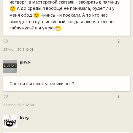
четверг, в мастерской сказали - забирать в пятницу
А до среды я вообще не понимала, будет ли у
:)
меня обод
Чинись - и поехали. А то кто нас
:-[
выведет на путь истинный, когда я окончательно
заблужусь? а я умею
;D
more_vert
favorite_border
26 Июл, 2013 12:01
plavik
Состоится покатушка или нет?
more_vert
favorite_border
26 Июл, 2013 12:30
berg