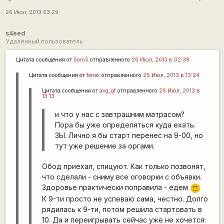
26 Июл, 2013 03:29
s4eed
Удалённый пользователь
Цитата сообщения от
5oro5
отправленного
26 Июл, 2013 в 02:39
Цитата сообщения от
fenek
отправленного
25 Июл, 2013 в 13:24
Цитата сообщения от
avg_gf
отправленного
25 Июл, 2013 в
13:13
и что у нас с завтрашним матрасом?
Пора бы уже определяться куда ехать.
ЗЫ. Лично я бы старт перенес на 9-00, но
тут уже решение за оргами.
Обод приехал, спицуют. Как только позвонят,
что сделали - сниму все оговорки с объявки.
Здоровье практически поправила - едем
:)
К 9-ти просто не успеваю сама, честно. Долго
рядилась к 9-ти, потом решила стартовать в
10. Да и переигрывать сейчас уже не хочется: