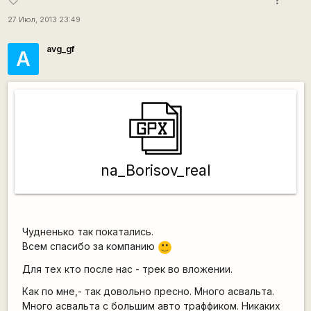
more_vert
favorite_border
27 Июл, 2013 23:49
avg_gf
А
na_Borisov_real
Чудненько так покатались.
Всем спасибо за компанию
:)
Для тех кто после нас - трек во вложении.
Как по мне,- так довольно пресно. Много асвальта.
Много асвальта с большим авто траффиком. Никаких