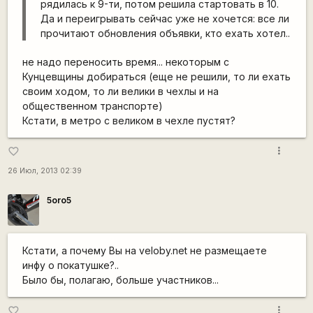
рядилась к 9-ти, потом решила стартовать в 10.
Да и переигрывать сейчас уже не хочется: все ли
прочитают обновления объявки, кто ехать хотел..
не надо переносить время... некоторым с
Кунцевщины добираться (еще не решили, то ли ехать
своим ходом, то ли велики в чехлы и на
общественном транспорте)
Кстати, в метро с великом в чехле пустят?
more_vert
favorite_border
26 Июл, 2013 02:39
5oro5
Кстати, а почему Вы на veloby.net не размещаете
инфу о покатушке?..
Было бы, полагаю, больше участников...
more_vert
favorite_border