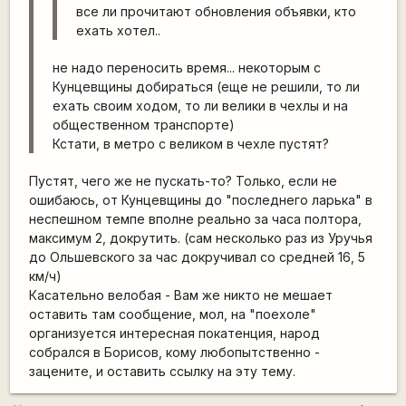
все ли прочитают обновления объявки, кто
ехать хотел..
не надо переносить время... некоторым с
Кунцевщины добираться (еще не решили, то ли
ехать своим ходом, то ли велики в чехлы и на
общественном транспорте)
Кстати, в метро с великом в чехле пустят?
Пустят, чего же не пускать-то? Только, если не
ошибаюсь, от Кунцевщины до "последнего ларька" в
неспешном темпе вполне реально за часа полтора,
максимум 2, докрутить. (сам несколько раз из Уручья
до Ольшевского за час докручивал со средней 16, 5
км/ч)
Касательно велобая - Вам же никто не мешает
оставить там сообщение, мол, на "поехоле"
организуется интересная покатенция, народ
собрался в Борисов, кому любопытственно -
зацените, и оставить ссылку на эту тему.