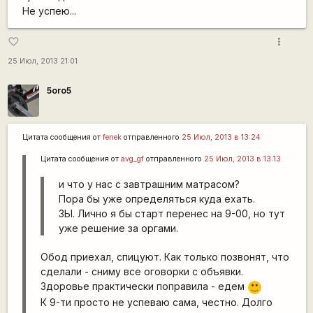
Не успею...
more_vert
favorite_border
25 Июл, 2013 21:01
5oro5
Цитата сообщения от
fenek
отправленного
25 Июл, 2013 в 13:24
Цитата сообщения от
avg_gf
отправленного
25 Июл, 2013 в 13:13
и что у нас с завтрашним матрасом?
Пора бы уже определяться куда ехать.
ЗЫ. Лично я бы старт перенес на 9-00, но тут
уже решение за оргами.
Обод приехал, спицуют. Как только позвонят, что
сделали - сниму все оговорки с объявки.
Здоровье практически поправила - едем
:)
К 9-ти просто не успеваю сама, честно. Долго