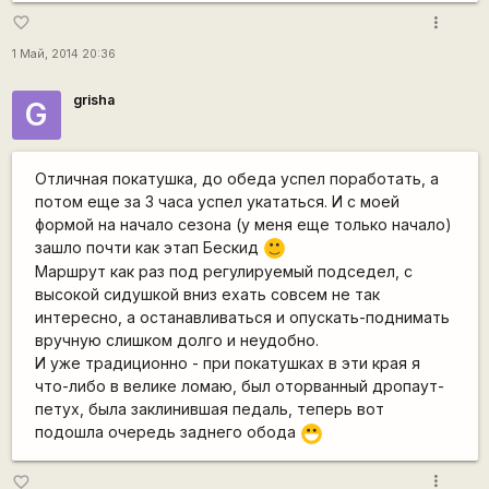
more_vert
favorite_border
1 Май, 2014 20:36
grisha
G
Отличная покатушка, до обеда успел поработать, а
потом еще за 3 часа успел укататься. И с моей
формой на начало сезона (у меня еще только начало)
зашло почти как этап Бескид
:)
Маршрут как раз под регулируемый подседел, с
высокой сидушкой вниз ехать совсем не так
интересно, а останавливаться и опускать-поднимать
вручную слишком долго и неудобно.
И уже традиционно - при покатушках в эти края я
что-либо в велике ломаю, был оторванный дропаут-
петух, была заклинившая педаль, теперь вот
подошла очередь заднего обода
:D
more_vert
favorite_border