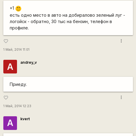
+1
:)
есть одно место в авто на добиралово зеленый луг -
логойск - обратно, 30 тыс на бензин, телефон в
профиле.
more_vert
favorite_border
1 Май, 2014 11:01
andrey_v
A
Приеду.
more_vert
favorite_border
1 Май, 2014 12:23
kvert
А