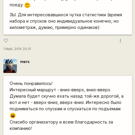
поеду
.
:)
ЗЫ. Для интересовавшихся чутка статистики (время
набора и спусков оно индивидуальное конечно, но
километраж, думаю, примерно одинаков):
more_vert
favorite_border
1 Май, 2014 20:01
mers
Очень понравилось!
Интересный маршрут - вниз-вверх, вниз-вверх.
Думала будет скучно ехать назад той-же дорогой, а
вот и нет - вверх-вниз, вверх-вниз. Интересно было
подниматься по спускам и спускаться по подъемам
|-))
Спасибо организатору и всем благодарность за
компанию!