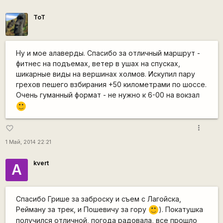
ToT
Ну и мое алаверды. Спасибо за отличный маршрут -
фитнес на подъемах, ветер в ушах на спусках,
шикарные виды на вершинах холмов. Искупил пару
грехов пешего взбирания +50 километрами по шоссе.
Очень гуманный формат - не нужно к 6-00 на вокзал
:)
more_vert
favorite_border
1 Май, 2014 22:21
kvert
А
Спасибо Грише за заброску и съем с Лагойска,
Рейману за трек, и Пошевичу за гору
). Покатушка
:)
получился отличной, погода радовала, все прошло