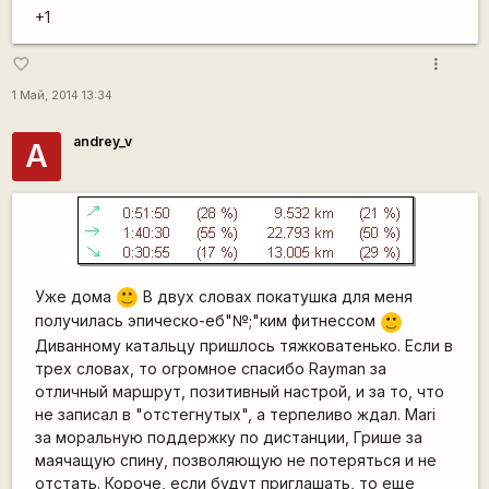
+1
more_vert
favorite_border
1 Май, 2014 13:34
andrey_v
A
Уже дома
В двух словах покатушка для меня
:)
получилась эпическо-еб"№;"ким фитнессом
:)
Диванному катальцу пришлось тяжковатенько. Если в
трех словах, то огромное спасибо Rayman за
отличный маршрут, позитивный настрой, и за то, что
не записал в "отстегнутых", а терпеливо ждал. Mari
за моральную поддержку по дистанции, Грише за
маячащую спину, позволяющую не потеряться и не
отстать. Короче, если будут приглашать, то еще