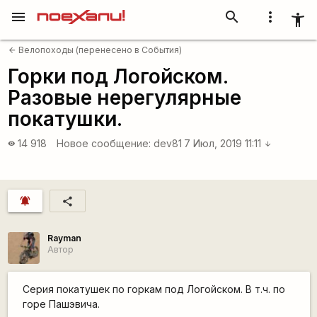
menu
search
more_vert
accessibility_new
Велопоходы (перенесено в События)
arrow_back
Горки под Логойском.
Разовые нерегулярные
покатушки.
14 918
Новое сообщение:
dev81
7 Июл, 2019 11:11
visibility
arrow_downward
notifications_active
share
Rаyman
Автор
Серия покатушек по горкам под Логойском. В т.ч. по
горе Пашэвича.