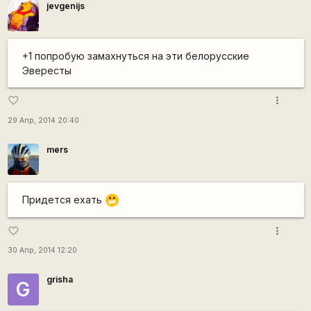
jevgenijs
+1 попробую замахнуться на эти белорусские
Эвересты
more_vert
favorite_border
29 Апр, 2014 20:40
mers
Придется ехать
:-X
more_vert
favorite_border
30 Апр, 2014 12:20
grisha
G