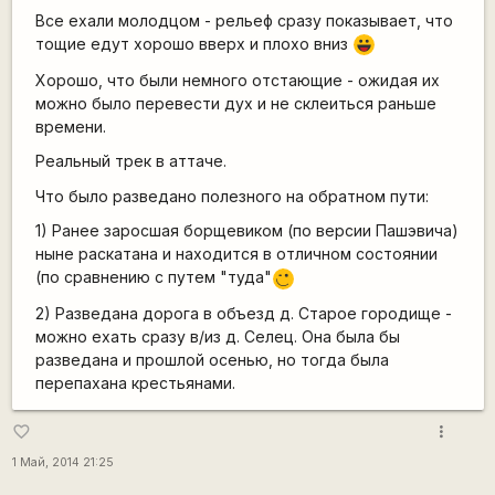
Все ехали молодцом - рельеф сразу показывает, что
тощие едут хорошо вверх и плохо вниз
|-))
Хорошо, что были немного отстающие - ожидая их
можно было перевести дух и не склеиться раньше
времени.
Реальный трек в аттаче.
Что было разведано полезного на обратном пути:
1) Ранее заросшая борщевиком (по версии Пашэвича)
ныне раскатана и находится в отличном состоянии
(по сравнению с путем "туда"
;)
2) Разведана дорога в объезд д. Старое городище -
можно ехать сразу в/из д. Селец. Она была бы
разведана и прошлой осенью, но тогда была
перепахана крестьянами.
more_vert
favorite_border
1 Май, 2014 21:25