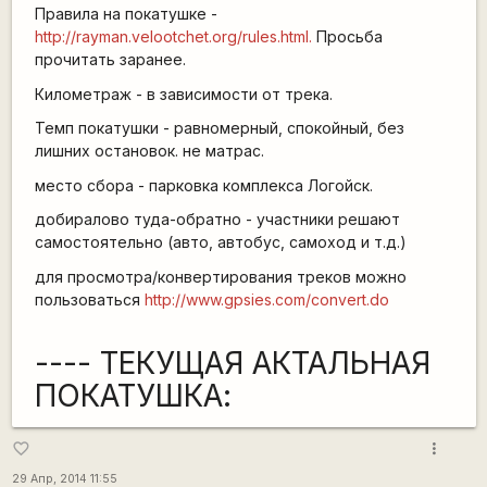
Правила на покатушке -
http://rayman.velootchet.org/rules.html.
Просьба
прочитать заранее.
Километраж - в зависимости от трека.
Темп покатушки - равномерный, спокойный, без
лишних остановок. не матрас.
место сбора - парковка комплекса Логойск.
добиралово туда-обратно - участники решают
самостоятельно (авто, автобус, самоход и т.д.)
для просмотра/конвертирования треков можно
пользоваться
http://www.gpsies.com/convert.do
---- ТЕКУЩАЯ АКТАЛЬНАЯ
ПОКАТУШКА:
more_vert
favorite_border
29 Апр, 2014 11:55