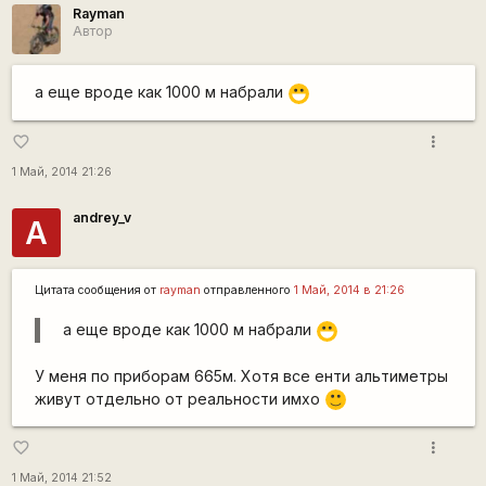
Rаyman
Автор
а еще вроде как 1000 м набрали
:D
more_vert
favorite_border
1 Май, 2014 21:26
andrey_v
A
Цитата сообщения от
rаyman
отправленного
1 Май, 2014 в 21:26
а еще вроде как 1000 м набрали
:D
У меня по приборам 665м. Хотя все енти альтиметры
живут отдельно от реальности имхо
:)
more_vert
favorite_border
1 Май, 2014 21:52