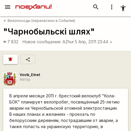
menu
search
more_vert
accessibility_new
Велопоходы (перенесено в События)
arrow_back
"Чарнобыльскі шлях"
7 832
Новое сообщение:
AZhur
5 Апр, 2011 23:44
visibility
arrow_downward
notifications_active
share
Vovik_Elnet
Автор
В апреле месяце 2011 г. брестский велоклуб "Кола-
БОК" планирует велопробег, посвящённый 25-летию
аварии на Чернобыльской атомной электростанции.
В наших планах и желаниях - проехать по
белорусским деревням, пострадавшим от аварии, а
также попасть на украинскую территорию, в