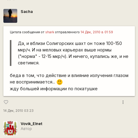
Sacha
Цитата сообщения от
shark
отправленного
14 Дек, 2010 в 01:59
Да, и вблизи Солигорских шахт он тоже 100-150
мкр/ч. И на меловых карьерах выше нормы
("норма" - 12-15 мкр/ч). И ничего, купались же, и не
светимся.
беда в том, что действие и влияние излучения глазом
не воспринимается...
:)
жду большей информации по покатушке
more_vert
favorite_border
14 Дек, 2010 03:23
Vovik_Elnet
Автор