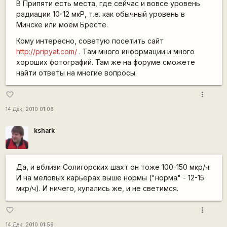
В Припяти есть места, где сейчас и вовсе уровень
радиации 10-12 мкР, т.е. как обычный уровень в
Минске или моём Бресте.
Кому интересно, советую посетить сайт
http://pripyat.com/
. Там много информации и много
хороших фотографий. Там же на форуме сможете
найти ответы на многие вопросы.
more_vert
favorite_border
14 Дек, 2010 01:06
kshark
Да, и вблизи Солигорских шахт он тоже 100-150 мкр/ч.
И на меловых карьерах выше нормы ("норма" - 12-15
мкр/ч). И ничего, купались же, и не светимся.
more_vert
favorite_border
14 Дек, 2010 01:59