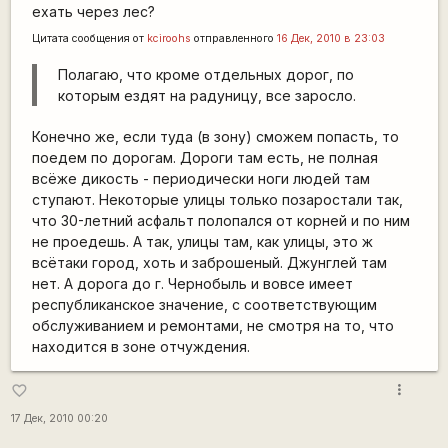
ехать через лес?
Цитата сообщения от
kciroohs
отправленного
16 Дек, 2010 в 23:03
Полагаю, что кроме отдельных дорог, по
которым ездят на радуницу, все заросло.
Конечно же, если туда (в зону) сможем попасть, то
поедем по дорогам. Дороги там есть, не полная
всёже дикость - периодически ноги людей там
ступают. Некоторые улицы только позаростали так,
что 30-летний асфальт полопался от корней и по ним
не проедешь. А так, улицы там, как улицы, это ж
всётаки город, хоть и заброшеный. Джунглей там
нет. А дорога до г. Чернобыль и вовсе имеет
республиканское значение, с соответствующим
обслуживанием и ремонтами, не смотря на то, что
находится в зоне отчуждения.
more_vert
favorite_border
17 Дек, 2010 00:20