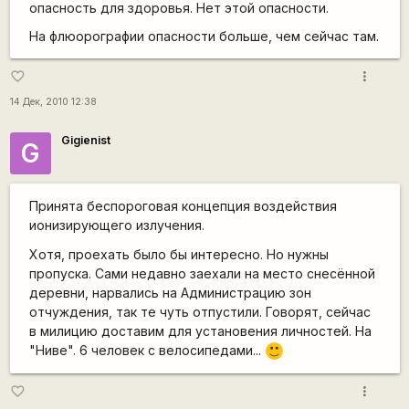
опасность для здоровья. Нет этой опасности.
На флюорографии опасности больше, чем сейчас там.
more_vert
favorite_border
14 Дек, 2010 12:38
Gigienist
G
Принята беспороговая концепция воздействия
ионизирующего излучения.
Хотя, проехать было бы интересно. Но нужны
пропуска. Сами недавно заехали на место снесённой
деревни, нарвались на Администрацию зон
отчуждения, так те чуть отпустили. Говорят, сейчас
в милицию доставим для установения личностей. На
"Ниве". 6 человек с велосипедами...
:)
more_vert
favorite_border