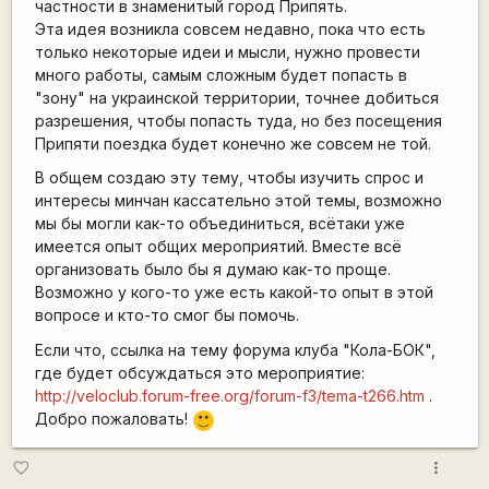
частности в знаменитый город Припять.
Эта идея возникла совсем недавно, пока что есть
только некоторые идеи и мысли, нужно провести
много работы, самым сложным будет попасть в
"зону" на украинской территории, точнее добиться
разрешения, чтобы попасть туда, но без посещения
Припяти поездка будет конечно же совсем не той.
В общем создаю эту тему, чтобы изучить спрос и
интересы минчан кассательно этой темы, возможно
мы бы могли как-то объединиться, всётаки уже
имеется опыт общих мероприятий. Вместе всё
организовать было бы я думаю как-то проще.
Возможно у кого-то уже есть какой-то опыт в этой
вопросе и кто-то смог бы помочь.
Если что, ссылка на тему форума клуба "Кола-БОК",
где будет обсуждаться это мероприятие:
http://veloclub.forum-free.org/forum-f3/tema-t266.htm
.
Добро пожаловать!
:)
more_vert
favorite_border