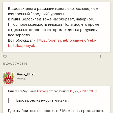
В дровах много радиации накоплено. Больше, чем
измеренный "средний" уровень.
В пыли. Велосипед тоже насобирает, наверное.
Плюс проезжаемость никакая. Полагаю, что кроме
отдельных дорог, по которым ездят на радуницу,
все заросло.
Вот обсуждали:
https://poehali.net/forum/velo/velo-
boltalka/pripyat/
more_vert
favorite_border
16 Дек, 2010 23:03
Vovik_Elnet
Автор
Цитата сообщения от
kciroohs
отправленного
16 Дек, 2010 в 23:03
Плюс проезжаемость никакая.
Где вы боитесь не проехать? Может вы предлагаете