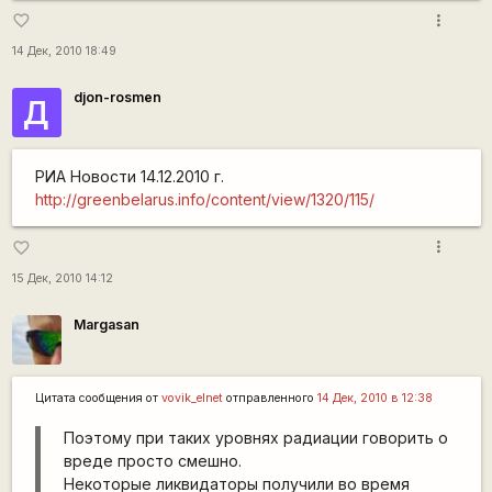
more_vert
favorite_border
14 Дек, 2010 18:49
djon-rosmen
Д
РИА Новости 14.12.2010 г.
http://greenbelarus.info/content/view/1320/115/
more_vert
favorite_border
15 Дек, 2010 14:12
Margasan
Цитата сообщения от
vovik_elnet
отправленного
14 Дек, 2010 в 12:38
Поэтому при таких уровнях радиации говорить о
вреде просто смешно.
Некоторые ликвидаторы получили во время