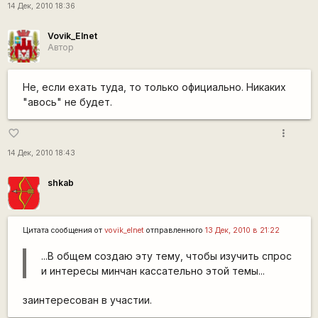
14 Дек, 2010 18:36
Vovik_Elnet
Автор
Не, если ехать туда, то только официально. Никаких
"авось" не будет.
more_vert
favorite_border
14 Дек, 2010 18:43
shkab
Цитата сообщения от
vovik_elnet
отправленного
13 Дек, 2010 в 21:22
...В общем создаю эту тему, чтобы изучить спрос
и интересы минчан кассательно этой темы...
заинтересован в участии.