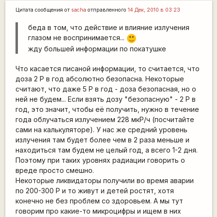
Цитата сообщения от
sacha
отправленного
14 Дек, 2010 в 03:23
беда в том, что действие и влияние излучения
глазом не воспринимается...
:)
жду большей информации по покатушке
Что касается писаной информации, то считается, что
доза 2 Р в год абсолютно безопасна. Некоторые
считают, что даже 5 Р в год - доза безопасная, но о
ней не будем... Если взять дозу "безопасную" - 2 Р в
год, это значит, чтобы её получить, нужно в течение
года облучаться излучением 228 мкР/ч (посчитайте
сами на калькуляторе). У нас же средний уровень
излучения там будет более чем в 2 раза меньше и
находиться там будем не целый год, а всего 1-2 дня.
Поэтому при таких уровнях радиации говорить о
вреде просто смешно.
Некоторые ликвидаторы получили во время аварии
по 200-300 Р и то живут и детей ростят, хотя
конечно не без проблем со здоровьем. А мы тут
говорим про какие-то микроцифры и ищем в них