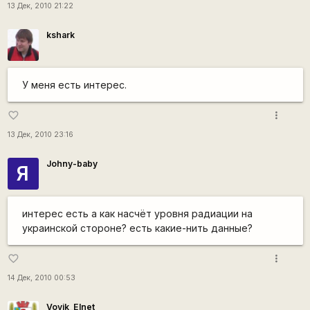
13 Дек, 2010 21:22
kshark
У меня есть интерес.
more_vert
favorite_border
13 Дек, 2010 23:16
Johny-baby
Я
интерес есть а как насчёт уровня радиации на
украинской стороне? есть какие-нить данные?
more_vert
favorite_border
14 Дек, 2010 00:53
Vovik_Elnet