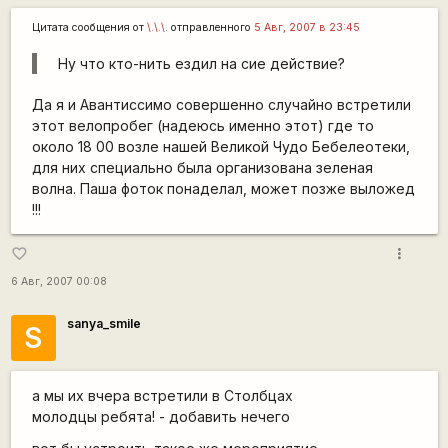
Цитата сообщения от
\.\.\.
отправленного
5 Авг, 2007 в 23:45
Ну что кто-нить ездил на сие действие?
Да я и Авантиссимо совершенно случайно встретили
этот велопробег (надеюсь именно этот) где то
около 18 00 возле нашей Великой Чудо Бебелеотеки,
для них специально была организована зеленая
волна. Паша фоток понаделал, может позже выложед
!!!
more_vert
favorite_border
6 Авг, 2007 00:08
sanya_smile
S
а мы их вчера встретили в Столбцах
молодцы ребята! - добавить нечего