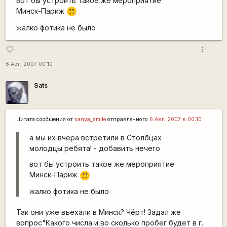
вот бы устроить такое же мероприятие
Минск-Париж
:'(
жалко фотика не было
more_vert
favorite_border
6 Авг, 2007 00:10
Sats
Цитата сообщения от
sanya_smile
отправленного
6 Авг, 2007 в 00:10
а мы их вчера встретили в Столбцах
молодцы ребята! - добавить нечего
вот бы устроить такое же мероприятие
Минск-Париж
:'(
жалко фотика не было
Так они уже въехали в Минск? Чёрт! Задал же
вопрос"Какого числа и во сколько пробег будет в г.