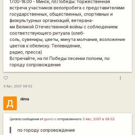
17.00-18.00 - Минск, пл.Победы: торжественная
встреча участников велопробега с представителями
государственных, общественных, спортивных и
физкультурных организаций, ветерана-
ми Великой Отечественной войны с соблюдением
соответствующего ритуала (хлеб-
соль, сувениры, цветы, минута молчания, возложение
цветов к обелиску. Телевидение,
радио, пресса)
Встречайте, на пл Победы песенки попоем, по
городу сопровождение
more_vert
favorite_border
3 Авг, 2007 08:02
dima
Д
Цитата сообщения от
guns\-c
отправленного
3 Авг, 2007 в 08:02
по городу сопровождение