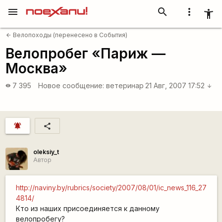
menu
search
more_vert
accessibility_new
Велопоходы (перенесено в События)
arrow_back
Велопробег «Париж —
Москва»
7 395
Новое сообщение:
ветеринар
21 Авг, 2007 17:52
visibility
arrow_downward
notifications_active
share
oleksiy_t
Автор
http://naviny.by/rubrics/society/2007/08/01/ic_news_116_27
4814/
Кто из наших присоединяется к данному
велопробегу?