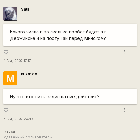
Sats
Какого числа и во сколько пробег будет в г.
Держинске и на посту Гаи перед Минском?
more_vert
favorite_border
4 Авг, 2007 17:17
kuzmich
М
Ну что кто-нить ездил на сие действие?
more_vert
favorite_border
5 Авг, 2007 23:45
De-mui
Удалённый пользователь