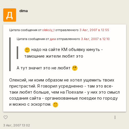
dima
Д
Цитата сообщения от
oleksiy_t
отправленного
3 Авг, 2007 в 12:55
Цитата сообщения от
дим
отправленного
3 Авг, 2007 в 12:10
надо на сайте КМ объявку кинуть -
:)
тамошние жители любят это
А тут значит это не любят
???
Олексий, ни коим образом не хотел ущемить твоих
пристрастий. Я говорил усредненно - там это все-
таки любят больше, чем на Поехали - у них это смысл
создания сайта - организованные поездки по городу
и можно с эскортом.
:)
more_vert
favorite_border
3 Авг, 2007 13:02