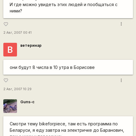
И где можно увидеть этих людей и пообщаться с
ними?
more_vert
favorite_border
2 Авг, 2007 00:41
ветеринар
В
они будут 8 числа в 10 утра в Борисове
more_vert
favorite_border
2 Авг, 2007 10:29
Guns-c
Смотри тему bikeforpiece, там есть программа по
Беларуси, я еду завтра на электричке до Баранович,