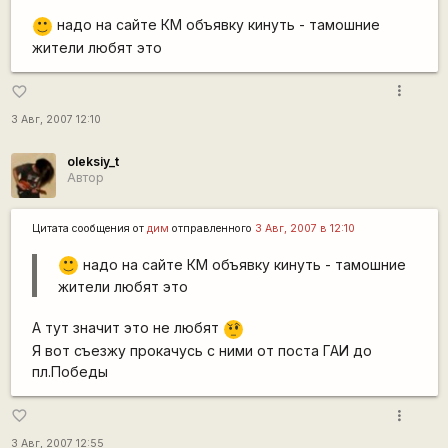
надо на сайте КМ объявку кинуть - тамошние
:)
жители любят это
more_vert
favorite_border
3 Авг, 2007 12:10
oleksiy_t
Автор
Цитата сообщения от
дим
отправленного
3 Авг, 2007 в 12:10
надо на сайте КМ объявку кинуть - тамошние
:)
жители любят это
А тут значит это не любят
???
Я вот съезжу прокачусь с ними от поста ГАИ до
пл.Победы
more_vert
favorite_border
3 Авг, 2007 12:55