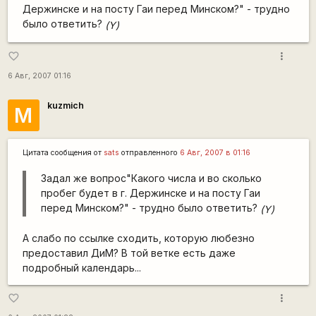
Держинске и на посту Гаи перед Минском?" - трудно
было ответить?
(Y)
more_vert
favorite_border
6 Авг, 2007 01:16
kuzmich
М
Цитата сообщения от
sats
отправленного
6 Авг, 2007 в 01:16
Задал же вопрос"Какого числа и во сколько
пробег будет в г. Держинске и на посту Гаи
перед Минском?" - трудно было ответить?
(Y)
А слабо по ссылке сходить, которую любезно
предоставил ДиМ? В той ветке есть даже
подробный календарь...
more_vert
favorite_border