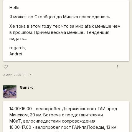
Hello,
Я может со Столбцов до Минска присоединюсь...
Хе тока в этом году тех что за мир afaik меньше чем
в прошлом. Причем весьма меньше.. Тенденция
видать...
regards,
Andrei
more_vert
favorite_border
3 Авг, 2007 00:07
Guns-c
14.00-16.00 - велопробег Дзержинск-пост ГАИ пред
Минском, 30 км. Встреча с представителями
МСиТ, велосипедистами сопровождения
16.00-17.00 - велопробег пост ГАИ-пл.Победы, 13 км