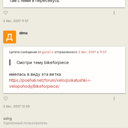
там с ними и пересекусь.
more_vert
favorite_border
2 Авг, 2007 11:57
dima
Д
Цитата сообщения от
guns\-c
отправленного
2 Авг, 2007 в 11:57
Смотри тему bikeforpiece
имелась в виду эта ветка
https://poehali.net/forum/velo/pokatushki-i-
velopohody/Bikeforpiece/
more_vert
favorite_border
2 Авг, 2007 12:09
ashg
Удалённый пользователь