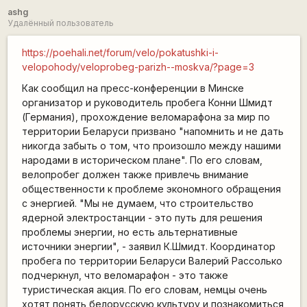
ashg
Удалённый пользователь
https://poehali.net/forum/velo/pokatushki-i-
velopohody/veloprobeg-parizh--moskva/?page=3
Как сообщил на пресс-конференции в Минске
организатор и руководитель пробега Конни Шмидт
(Германия), прохождение веломарафона за мир по
территории Беларуси призвано "напомнить и не дать
никогда забыть о том, что произошло между нашими
народами в историческом плане". По его словам,
велопробег должен также привлечь внимание
общественности к проблеме экономного обращения
с энергией. "Мы не думаем, что строительство
ядерной электростанции - это путь для решения
проблемы энергии, но есть альтернативные
источники энергии", - заявил К.Шмидт. Координатор
пробега по территории Беларуси Валерий Рассолько
подчеркнул, что веломарафон - это также
туристическая акция. По его словам, немцы очень
хотят понять белорусскую культуру и познакомиться