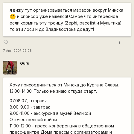
я вижу тут организовываться марафон вокруг Минска
и спонсор уже нашелся! Самое что интересное
:)
если кормить эту троицу (Zephi, pacefist и Мультика)
то эти лоси и до Владивостока доедут!
more_vert
favorite_border
7 Авг, 2007 09:08
Guru
Хочу присоединиться от Минска до Кургана Славы.
13.00-14.30. Только не знаю откуда старт.
07.08.07., вторник
8.00-9.00 - завтрак
9.00-11.00 - экскурсия в музей Великой
Отечественной войны
11.00-12.00 - пресс-конференция в общественном
пресс-центре Дома прессы с организаторами и