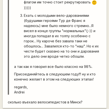
флагом им точно стоит рекрутировать
:)
)))))
Ехать с молодыми вело-дарованиями
(будушими героями Тур де Франс я
надеюсь) мне было немного стремно...Я
висел в конце группы "нормальных"(;-)) и
иногда попадал в их толпу особенно с
горок... Ну кароче без завала таки не
обошлось... Завалился кто-то "наш". Но к их
чести будет сказано на то они и дарования
это дело они вроде четко обошли.
а так как я говорил все было классно на 98%.
Присоединяйтесь в следуюшем году!!! ну и кто
конечно желает в этом на следуюших этапах!
regards,
Andrei
сколько въехало велосипедистов в Минск?