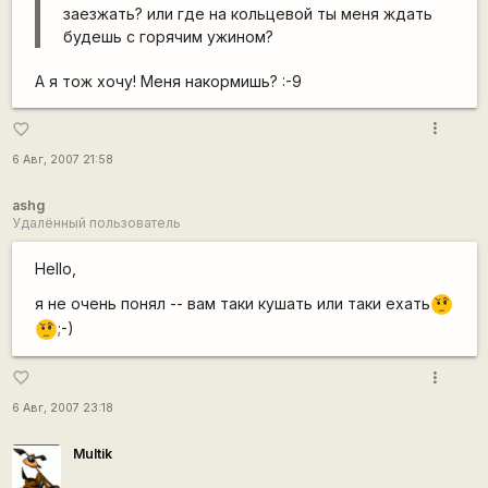
заезжать? или где на кольцевой ты меня ждать
будешь с горячим ужином?
А я тож хочу! Меня накормишь? :-9
more_vert
favorite_border
6 Авг, 2007 21:58
ashg
Удалённый пользователь
Hello,
я не очень понял -- вам таки кушать или таки ехать
???
;-)
???
more_vert
favorite_border
6 Авг, 2007 23:18
Multik