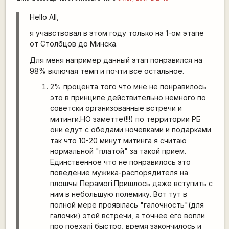
Hello All,
я учавствовал в этом году только на 1-ом этапе
от Столбцов до Минска.
Для меня например данный этап понравился на
98% включая темп и почти все остальное.
2% процента того что мне не понравилось
это в принципе действительно немного по
советски организованные встречи и
митинги.НО заметте(!!!) по территории РБ
они едут с обедами ночевками и подарками
так что 10-20 минут митинга я считаю
нормальной "платой" за такой прием.
Единственное что не понравилось это
поведение мужика-распорядителя на
плошчы Перамогі.Пришлось даже вступить с
ним в небольшую полемику. Вот тут в
полной мере проявілась "галочность"(для
галочки) этой встречи, а точнее его вопли
про поехалі быстро, время закончилось и