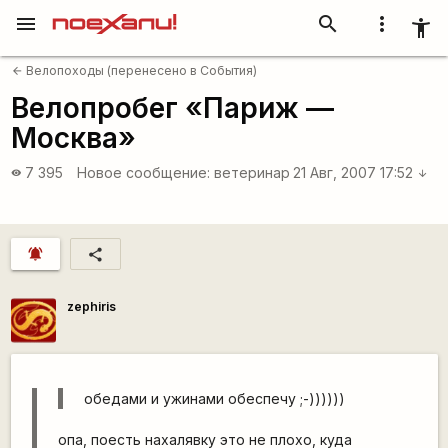
menu
search
more_vert
accessibility_new
Велопоходы (перенесено в События)
arrow_back
Велопробег «Париж —
Москва»
7 395
Новое сообщение:
ветеринар
21 Авг, 2007 17:52
visibility
arrow_downward
notifications_active
share
zephiris
обедами и ужинами обеспечу ;-))))))
опа, поесть нахалявку это не плохо, куда