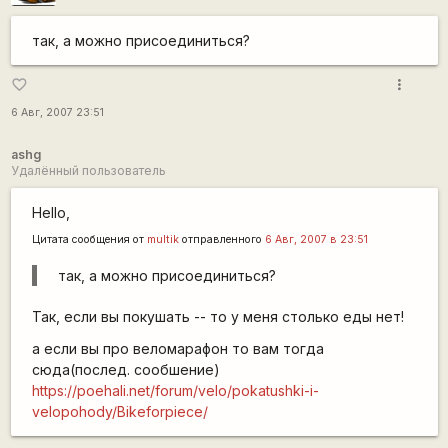
так, а можно присоединиться?
more_vert
favorite_border
6 Авг, 2007 23:51
ashg
Удалённый пользователь
Hello,
Цитата сообщения от
multik
отправленного
6 Авг, 2007 в 23:51
так, а можно присоединиться?
Так, если вы покушать -- то у меня столько еды нет!
а если вы про веломарафон то вам тогда
сюда(послед. сообшение)
https://poehali.net/forum/velo/pokatushki-i-
velopohody/Bikeforpiece/