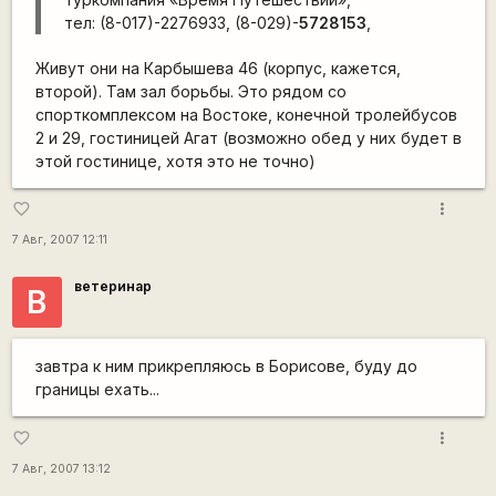
тел: (8-017)-2276933, (8-029)-
5728153
,
Живут они на Карбышева 46 (корпус, кажется,
второй). Там зал борьбы. Это рядом со
спорткомплексом на Востоке, конечной тролейбусов
2 и 29, гостиницей Агат (возможно обед у них будет в
этой гостинице, хотя это не точно)
more_vert
favorite_border
7 Авг, 2007 12:11
ветеринар
В
завтра к ним прикрепляюсь в Борисове, буду до
границы ехать...
more_vert
favorite_border
7 Авг, 2007 13:12