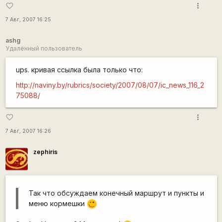
more_vert
favorite_border
7 Авг, 2007 16:25
ashg
Удалённый пользователь
ups. кривая ссылка была только что:
http://naviny.by/rubrics/society/2007/08/07/ic_news_116_2
75088/
more_vert
favorite_border
7 Авг, 2007 16:26
zephiris
Так что обсуждаем конечный маршрут и пункты и
меню кормешки
,-)