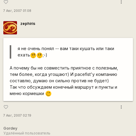
more_vert
favorite_border
7 Авг, 2007 01:08
zephiris
я не очень понял -- вам таки кушать или таки
ехать
;-)
???
???
А почему бы не совместить приятное с полезным,
тем более, когда угощают) И pacefist'у компанию
составлю, думаю он сильно против не будет)
Так что обсуждаем конечный маршрут и пункты и
меню кормешки
,-)
more_vert
favorite_border
7 Авг, 2007 02:19
Gordey
Удалённый пользователь