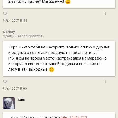
2 ashg: Ну так че? Мы ждем-с!
:P
more_vert
favorite_border
7 Авг, 2007 16:54
Gordey
Удалённый пользователь
Zephi никто тебя не накормит, только близкие друзья
и родные #) от души порадуют твой аппетит...
P.S. я бы на твоем месте настраивался на марафон в
исторические места нашей родины и ползание по
лесу в эти выходные
:)
more_vert
favorite_border
7 Авг, 2007 17:09
Sats
Цитата сообщения от
отправленного
6 Авг, 2007 в 21:19