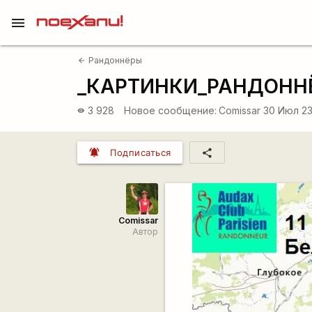
menu
Рандоннёры
arrow_back
_КАРТИНКИ_РАНДОНН
3 928
Новое сообщение:
Comissar
30 Июл 23
visibility
notifications_active
share
Подписаться
Comissar
Автор