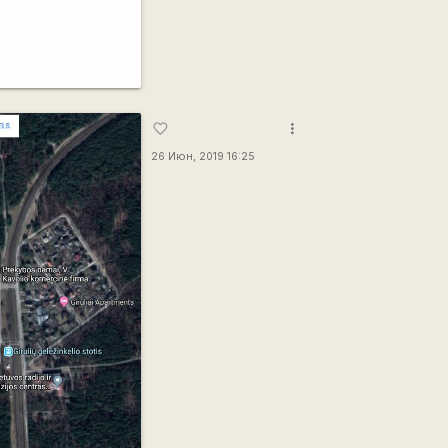
more_vert
favorite_border
26 Июн, 2019 16:25