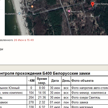
авленного
26 Июн в 15:49
ды