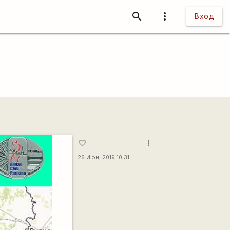
search
more_vert
Вход
more_vert
favorite_border
26 Июн, 2019 10:31