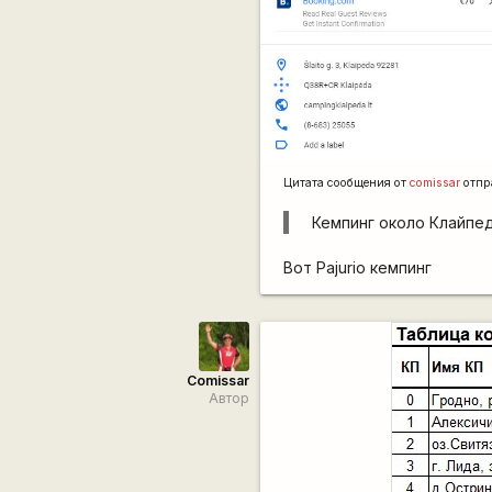
Цитата сообщения от
сomissar
отпр
Кемпинг около Клайпе
Вот Pajurio кемпинг
Comissar
Автор