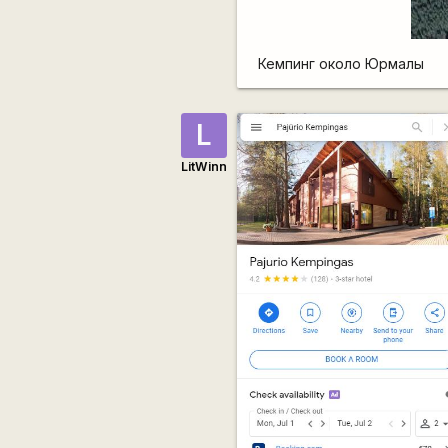
Кемпинг около Юрмалы
L
LitWinn