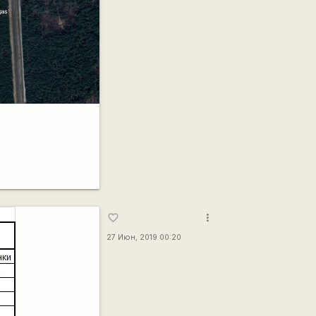
more_vert
favorite_border
27 Июн, 2019 00:20