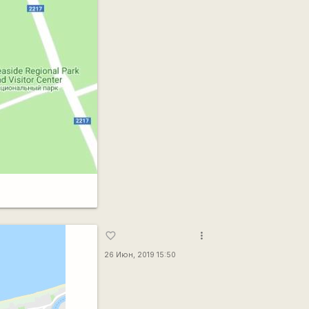
more_vert
favorite_border
26 Июн, 2019 15:50